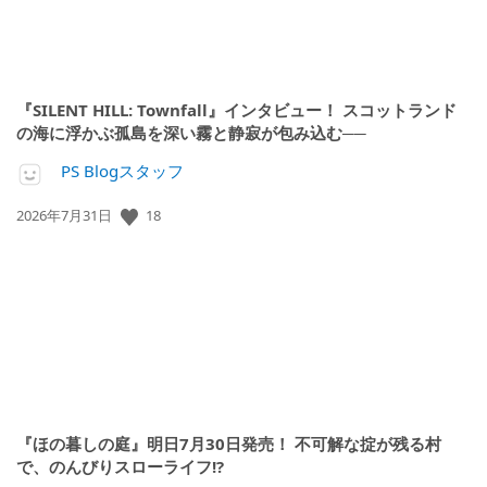
『SILENT HILL: Townfall』インタビュー！ スコットランド
の海に浮かぶ孤島を深い霧と静寂が包み込む──
PS Blogスタッフ
公
18
2026年7月31日
開
日:
『ほの暮しの庭』明日7月30日発売！ 不可解な掟が残る村
で、のんびりスローライフ!?