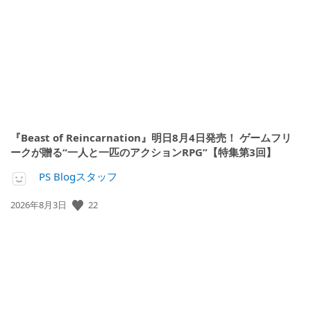
開
日:
『Beast of Reincarnation』明日8月4日発売！ ゲームフリ
ークが贈る“一人と一匹のアクションRPG”【特集第3回】
PS Blogスタッフ
公
22
2026年8月3日
開
日: