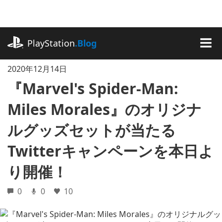
記
事
に
playstation.com
ス
PlayStation
.Blog
キ
MEN
ッ
2020年12月14日
プ
『Marvel's Spider-Man:
Miles Morales』のオリジナ
ルグッズセットが当たる
Twitterキャンペーンを本日よ
り開催！
0
0
10