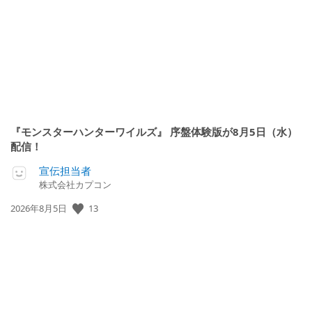
日:
『モンスターハンターワイルズ』 序盤体験版が8月5日（水）
配信！
宣伝担当者
株式会社カプコン
公
13
2026年8月5日
開
日: