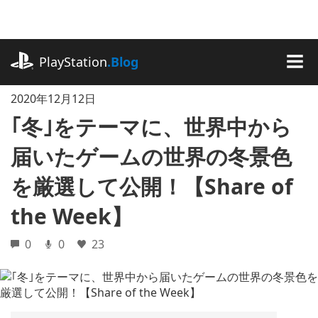
記
事
に
playstation.com
ス
PlayStation
.Blog
キ
MEN
ッ
2020年12月12日
プ
｢冬｣をテーマに、世界中から
届いたゲームの世界の冬景色
を厳選して公開！【Share of
the Week】
0
0
23