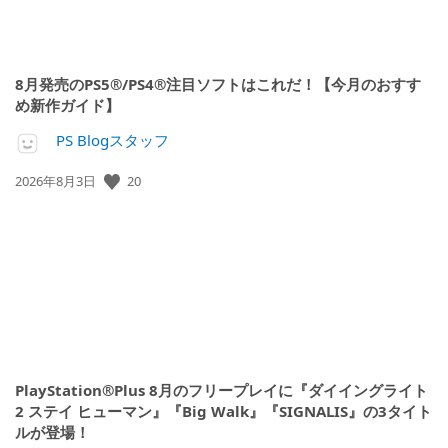
8月発売のPS5®/PS4®注目ソフトはこれだ！【今月のおすす
め新作ガイド】
PS Blogスタッフ
公
20
2026年8月3日
開
日:
PlayStation®Plus 8月のフリープレイに『ダイイングライト
2 ステイ ヒューマン』『Big Walk』『SIGNALIS』の3タイト
ルが登場！