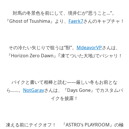
対馬の冬景色を前にして、境井仁が“思うこと…”。
『Ghost of Tsushima』より、
Faerk7
さんのキャプチャ！
その冷たい矢じりで狙うは“獣”。
MdeavorVP
さんは、
『Horizon Zero Dawn』｢凍てついた大地｣でパシャリ！
バイクと書いて相棒と読む――厳しい冬もお前とな
ら……。
NotGarav
さんは、『Days Gone』でカスタムバ
イクを披露！
凍える前にテイクオフ！ 『ASTRO’s PLAYROOM』の極