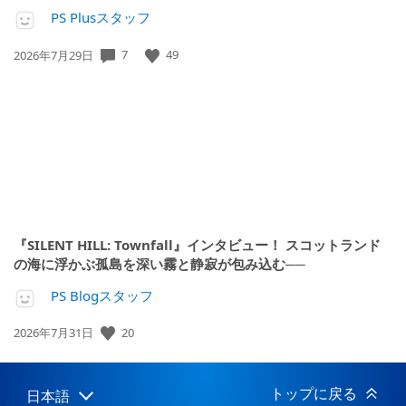
PS Plusスタッフ
公
7
49
2026年7月29日
開
日:
『SILENT HILL: Townfall』インタビュー！ スコットランド
の海に浮かぶ孤島を深い霧と静寂が包み込む──
PS Blogスタッフ
公
20
2026年7月31日
開
日:
トップに戻る
日本語
Select
Current