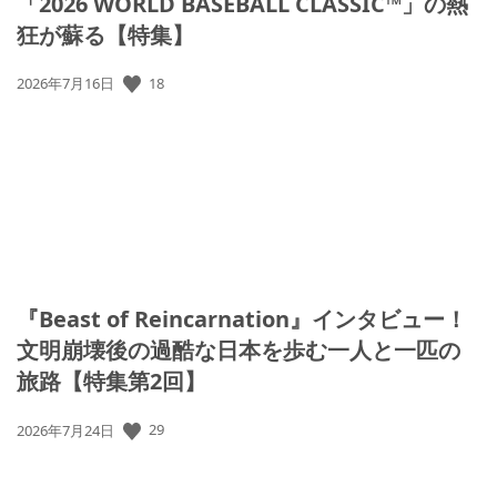
「2026 WORLD BASEBALL CLASSIC™」の熱
狂が蘇る【特集】
公
18
2026年7月16日
開
日:
『Beast of Reincarnation』インタビュー！
文明崩壊後の過酷な日本を歩む一人と一匹の
旅路【特集第2回】
公
29
2026年7月24日
開
日: