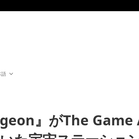
本語
ect
rent
ion:
ion
ngeon』がThe Game 