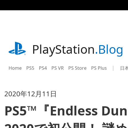
記
事
に
ス
キ
ッ
プ
playstation.com
PlayStation
.Blog
Home
PS5
PS4
PS VR
PS Store
PS Plus
日
Sel
Cur
a
reg
reg
2020年12月11日
PS5™『Endless Du