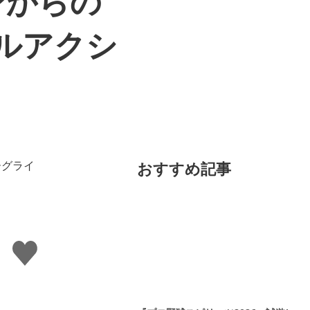
ンからの
ルアクシ
おすすめ記事
い
い
ね
す
る