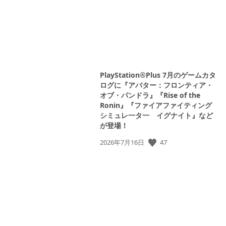
PlayStation®Plus 7月のゲームカタ
ログに『アバター：フロンティア・
オブ・パンドラ』『Rise of the
Ronin』『ファイアファイティング
シミュレ一タ一 イグナイト』など
が登場！
公
47
2026年7月16日
開
日: