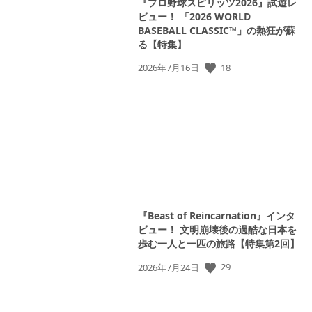
『プロ野球スピリッツ2026』試遊レ
ビュー！ 「2026 WORLD
BASEBALL CLASSIC™」の熱狂が蘇
る【特集】
公
18
2026年7月16日
開
日:
『Beast of Reincarnation』インタ
ビュー！ 文明崩壊後の過酷な日本を
歩む一人と一匹の旅路【特集第2回】
公
29
2026年7月24日
開
日: