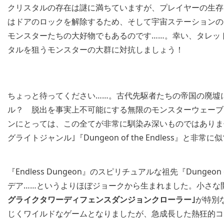
クリスタルの存在は謎に満ちていますが、プレイヤーの生存
はドアのロックを解除するため、そして宇宙ステーションの
モンスターたちの大好物でもあるのです……。幸い、タレッ
タルを狙うモンスターの大群に対抗しましょう！
ちょっと待ってください……。古代先駆者たちの帝国の廃墟
ル？ 脱出を事実上不可能にする無限のモンスターウェーブを乗り切
ンにとっては、この全てが非常に馴染み深いものではありま
グライトジャンル｣『Dungeon of the Endless』と非
『Endless Dungeon』のスピリチュアルな祖先『Dungeo
デア……というよりほぼジョークから生まれました。小さな
グライクタワーディフェンスダンジョンクローラー｣
が特別
じくワイルドなゲームとなりましたが、急成長した熱狂的コ