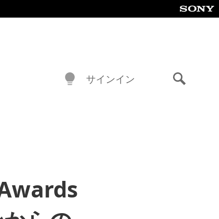
サインイン
検
索
Awards