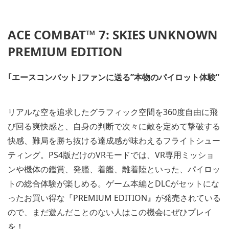
ACE COMBAT™ 7: SKIES UNKNOWN
PREMIUM EDITION
｢エースコンバット｣ファンに送る”本物のパイロット体験”
リアルな空を追求したグラフィック空間を360度自由に飛
び回る爽快感と、自身の判断で次々に敵を定めて撃破する
快感、難局を勝ち抜ける達成感が味わえるフライトシュー
ティング。PS4版だけのVRモードでは、VR専用ミッショ
ンや機体の鑑賞、発艦、着艦、離着陸といった、パイロッ
トの総合体験が楽しめる。ゲーム本編とDLCがセットにな
ったお買い得な『PREMIUM EDITION』が発売されている
ので、まだ遊んだことのない人はこの機会にぜひプレイ
を！