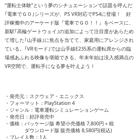
“運転士体験”という夢のシチュエーションで話題を呼んだ
｢電車でＧＯ｣シリーズが、PS VR対応でPS4に登場！ 好
評稼働中のアーケード版『電車でＧＯ！！』をベースに、
新駅｢高輪ゲートウェイ｣の追加によって注目度があらため
て増した｢山手線｣に焦点を当てて、家庭用にアレンジされ
ている。｢VRモード｣では山手線E235系の運転席からの臨
場感あふれる映像を堪能できる。年末年始は没入感満点の
VR空間で、運転手になる夢を叶えよう！
・発売元：スクウェア・エニックス
・フォーマット：PlayStation 4
・ジャンル：電車運転シミュレーションゲーム
・発売日：好評発売中
・価格：パッケージ版 希望小売価格 7,800円＋税
ダウンロード版 販売価格 8,580円(税込)
・プレイ人数：1人