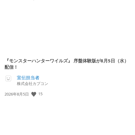
開
日:
『モンスターハンターワイルズ』 序盤体験版が8月5日（水）
配信！
宣伝担当者
株式会社カプコン
公
15
2026年8月5日
開
日: