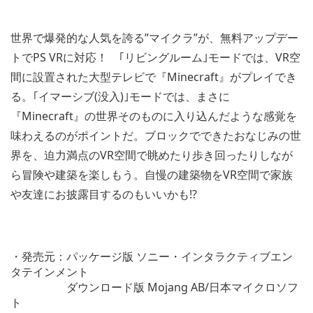
世界で爆発的な人気を誇る”マイクラ”が、無料アップデー
トでPS VRに対応！ ｢リビングルーム｣モードでは、VR空
間に設置された大型テレビで『Minecraft』がプレイでき
る。｢イマーシブ(没入)｣モードでは、まさに
『Minecraft』の世界そのものに入り込んだような感覚を
味わえるのがポイントだ。ブロックでできたおなじみの世
界を、迫力満点のVR空間で眺めたり歩き回ったりしなが
ら冒険や建築を楽しもう。自慢の建築物をVR空間で家族
や友達にお披露目するのもいいかも!?
・発売元：パッケージ版 ソニー・インタラクティブエン
タテインメント
ダウンロード版 Mojang AB/日本マイクロソフ
ト