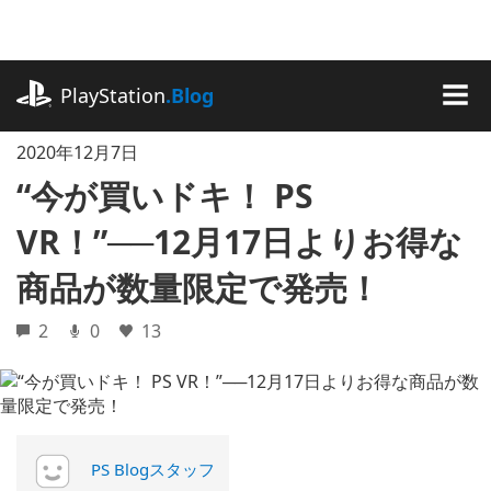
記
事
に
playstation.com
ス
PlayStation
.Blog
キ
MEN
ッ
2020年12月7日
プ
“今が買いドキ！ PS
VR！”──12月17日よりお得な
商品が数量限定で発売！
2
0
13
PS Blogスタッフ