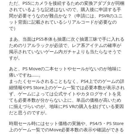
ただ、PS5にカメラを接続するための変換アダプタが同梱
されているような記述はないので、購入後に申請する手
間が必要そうなのが難点かな？（申請には、PSVRのユニ
ット背面に記載されているシリアルコードが必要なの
で）
まあ、当面はPS5本体も抽選に次ぐ抽選三昧で手に入れる
ためのリアルラックが必須で、レア系アイテムの確率が
掲示されていないゲーム内ガチャよりも当たらなそうで
すが。
あと、PS Moveの二本セットやセールがないのが地味に
痛いですね……。
まったくセールされることもなく、PS4上でのゲームの詳
細情報やPS Store上のゲーム一覧では必要本数が表示され
ず、ゲームによっては公式サイトやカタログサイトを見
ても必要本数が分からない上に、単品の価格が高いため
に揃えづらいのが、地味にPS VRの購入を妨げている要因
だと思うのですが。
時期セール時にはセット価格の実施や、PS4/5・PS Store
上のゲーム一覧でのMove必要本数の表示や確認ができる