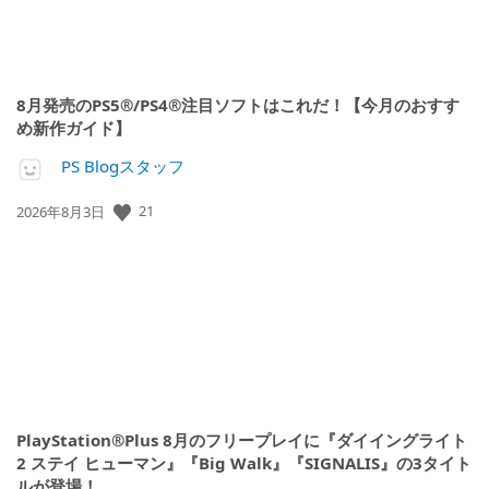
8月発売のPS5®/PS4®注目ソフトはこれだ！【今月のおすす
め新作ガイド】
PS Blogスタッフ
公
21
2026年8月3日
開
日:
PlayStation®Plus 8月のフリープレイに『ダイイングライト
2 ステイ ヒューマン』『Big Walk』『SIGNALIS』の3タイト
ルが登場！