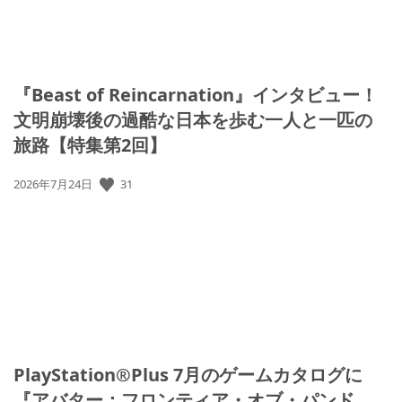
『Beast of Reincarnation』インタビュー！
文明崩壊後の過酷な日本を歩む一人と一匹の
旅路【特集第2回】
公
31
2026年7月24日
開
日:
PlayStation®Plus 7月のゲームカタログに
『アバター：フロンティア・オブ・パンド