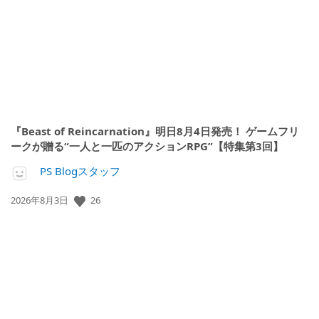
日:
『Beast of Reincarnation』明日8月4日発売！ ゲームフリ
ークが贈る“一人と一匹のアクションRPG”【特集第3回】
PS Blogスタッフ
公
26
2026年8月3日
開
日: