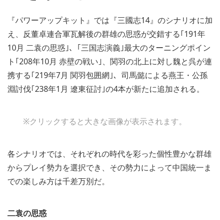
『パワーアップキット』では『三國志14』のシナリオに加
え、反董卓連合軍瓦解後の群雄の思惑が交錯する｢191年
10月 二袁の思惑｣、｢三国志演義｣最大のターニングポイン
ト｢208年10月 赤壁の戦い｣、関羽の北上に対し魏と呉が連
携する｢219年7月 関羽包囲網｣、司馬懿による燕王・公孫
淵討伐｢238年1月 遼東征討｣の4本が新たに追加される。
※クリックすると大きな画像が表示されます。
各シナリオでは、それぞれの時代を彩った個性豊かな群雄
からプレイ勢力を選択でき、その勢力によって中国統一ま
での楽しみ方は千差万別だ。
二袁の思惑