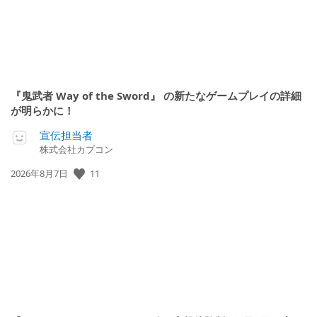
『鬼武者 Way of the Sword』 の新たなゲームプレイの詳細
が明らかに！
宣伝担当者
株式会社カプコン
公
11
2026年8月7日
開
日: