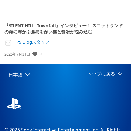
『SILENT HILL: Townfall』インタビュー！ スコットランド
の海に浮かぶ孤島を深い霧と静寂が包み込む──
PS Blogスタッフ
公
20
2026年7月31日
開
日:
トップに戻る
日本語
Select
Current
a
region:
region
© 2026 Sony Interactive Entertainment Inc. All Rights