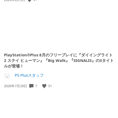
開
日:
PlayStation®Plus 8月のフリープレイに『ダイイングライト
2 ステイ ヒューマン』『Big Walk』『SIGNALIS』の3タイト
ルが登場！
PS Plusスタッフ
公
7
51
2026年7月29日
開
日: