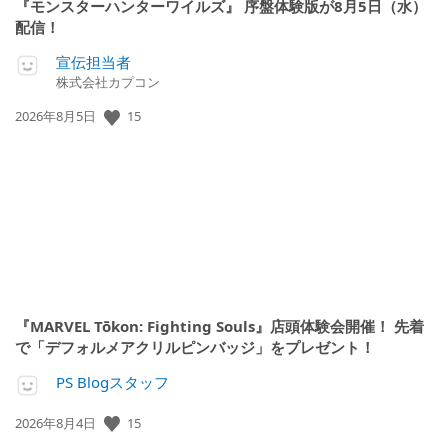
『モンスターハンターワイルズ』 序盤体験版が8月5日（水）
配信！
宣伝担当者
株式会社カプコン
公
15
2026年8月5日
開
日:
『MARVEL Tōkon: Fighting Souls』店頭体験会開催！ 先着
で「デフォルメアクリルピンバッジ」をプレゼント！
PS Blogスタッフ
公
15
2026年8月4日
開