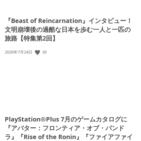
『Beast of Reincarnation』インタビュー！
文明崩壊後の過酷な日本を歩む一人と一匹の
旅路【特集第2回】
公
30
2026年7月24日
開
日:
PlayStation®Plus 7月のゲームカタログに
『アバター：フロンティア・オブ・パンド
ラ』『Rise of the Ronin』『ファイアファイ