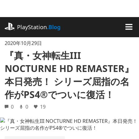
記
事
に
playstation.com
ス
PlayStation
.Blog
キ
MEN
ッ
2020年10月29日
プ
『真・女神転生III
NOCTURNE HD REMASTER』
本日発売！ シリーズ屈指の名
作がPS4®でついに復活！
0
0
19