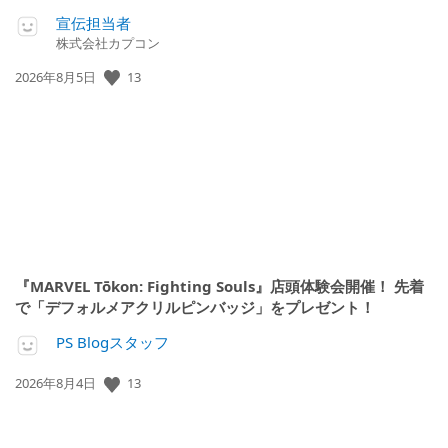
宣伝担当者
株式会社カプコン
公
13
2026年8月5日
開
日:
『MARVEL Tōkon: Fighting Souls』店頭体験会開催！ 先着
で「デフォルメアクリルピンバッジ」をプレゼント！
PS Blogスタッフ
公
13
2026年8月4日
開
日: