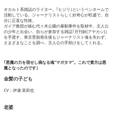
オカルト系雑誌のライター。｢ヒジリ｣というペンネームで
活動している。ジャーナリストらしく好奇心が旺盛で、自
分に正直な性格。
ガイア教団が絡む代々木公園の暴動事件を取材中、主人公
の少年と出会い、自らが参加する雑誌｢月刊妖(アヤカシ)｣
を手渡す。東京受胎発生後もジャーナリスト魂を失わず、
さまざまなことを調べ、主人公の手助けをしてくれる。
｢悪魔の力を宿せし禍なる魂”マガタマ”。これで貴方は悪
魔となったのです｣
金髪の子ども
CV：伊瀬 茉莉也
老婆