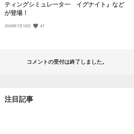
ティングシミュレ一タ一 イグナイト』など
が登場！
公
47
2026年7月16日
開
日:
コメントの受付は終了しました。
注目記事