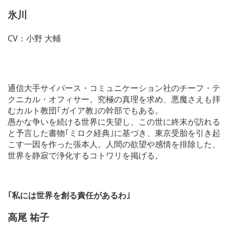
氷川
CV：小野 大輔
通信大手サイバース・コミュニケーション社のチーフ・テ
クニカル・オフィサー。究極の真理を求め、悪魔さえも拝
むカルト教団｢ガイア教｣の幹部でもある。
愚かな争いを続ける世界に失望し、この世に終末が訪れる
と予言した書物｢ミロク経典｣に基づき、東京受胎を引き起
こす一因を作った張本人。人間の欲望や感情を排除した、
世界を静寂で浄化するコトワリを掲げる。
｢私には世界を創る責任があるわ｣
高尾 祐子