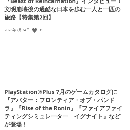
『Beast of Reincarnation』インタビュー！
文明崩壊後の過酷な日本を歩む一人と一匹の
旅路【特集第2回】
公
31
2026年7月24日
開
日:
PlayStation®Plus 7月のゲームカタログに
『アバター：フロンティア・オブ・パンド
ラ』『Rise of the Ronin』『ファイアファイ
ティングシミュレ一タ一 イグナイト』など
が登場！