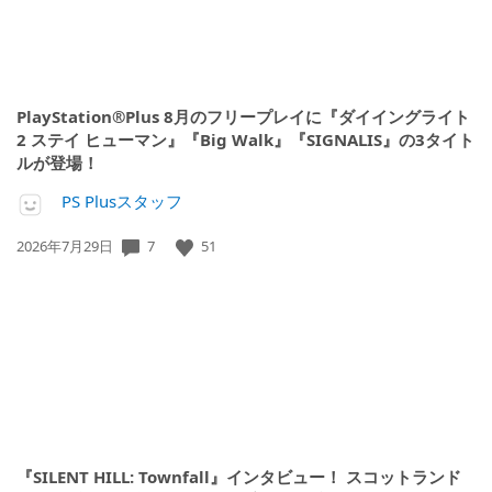
PlayStation®Plus 8月のフリープレイに『ダイイングライト
2 ステイ ヒューマン』『Big Walk』『SIGNALIS』の3タイト
ルが登場！
PS Plusスタッフ
公
7
51
2026年7月29日
開
日:
『SILENT HILL: Townfall』インタビュー！ スコットランド