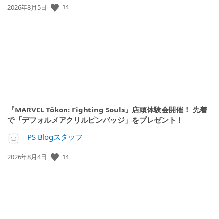
公
14
2026年8月5日
開
日:
『MARVEL Tōkon: Fighting Souls』店頭体験会開催！ 先着
で「デフォルメアクリルピンバッジ」をプレゼント！
PS Blogスタッフ
公
14
2026年8月4日
開
日: