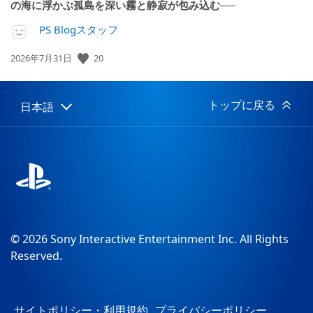
の海に浮かぶ孤島を深い霧と静寂が包み込む──
PS Blogスタッフ
公
20
2026年7月31日
開
日:
トップに戻る
日本語
Select
Current
a
region:
region
© 2026 Sony Interactive Entertainment Inc. All Rights
Reserved.
サイトポリシー・利用規約
プライバシーポリシー