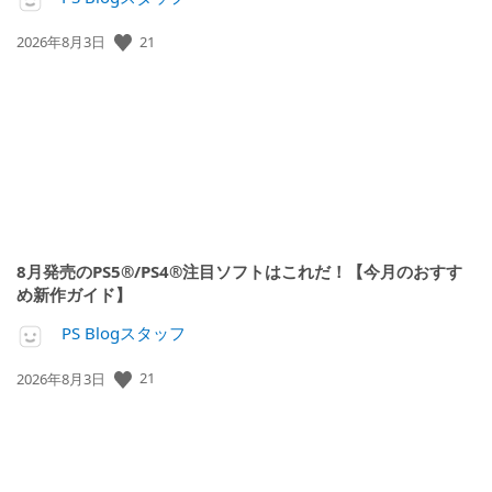
公
21
2026年8月3日
開
日:
8月発売のPS5®/PS4®注目ソフトはこれだ！【今月のおすす
め新作ガイド】
PS Blogスタッフ
公
21
2026年8月3日
開
日: