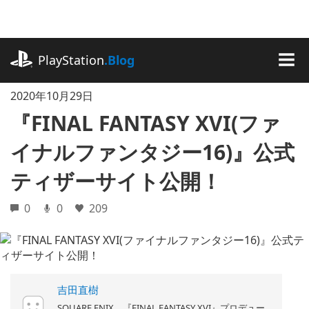
記
事
に
playstation.com
ス
PlayStation
.Blog
キ
MEN
ッ
2020年10月29日
プ
『FINAL FANTASY XVI(ファ
イナルファンタジー16)』公式
ティザーサイト公開！
0
0
209
吉田直樹
SQUARE ENIX 『FINAL FANTASY XVI』プロデュー