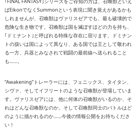
｢FINAL FANTASY｣シリーズをご存知の方は、召喚獣といえ
ばEikonでなくSummonという表現に聞き覚えがあるかも
しれませんが、召喚獣はヴァリスゼアでも、最も破壊的で
危険な生き物です。召喚獣は国を滅ぼすほどの力を持ち、
｢ドミナント｣と呼ばれる特殊な存在に宿ります。ドミナン
トの扱いは国によって異なり、ある国では王として敬われ
る一方、兵器とみなされて戦闘の最前線へ送られること
も……。
“Awakening”トレーラーには、フェニックス、タイタン、
シヴァ、そしてイフリートのような召喚獣が登場していま
す。ヴァリスゼアには、他に何体の召喚獣がいるのか、そ
れはどんな召喚獣なのか。そして召喚獣同士のバトルはど
のように描かれるのか……今後の情報公開をお待ちくださ
い！