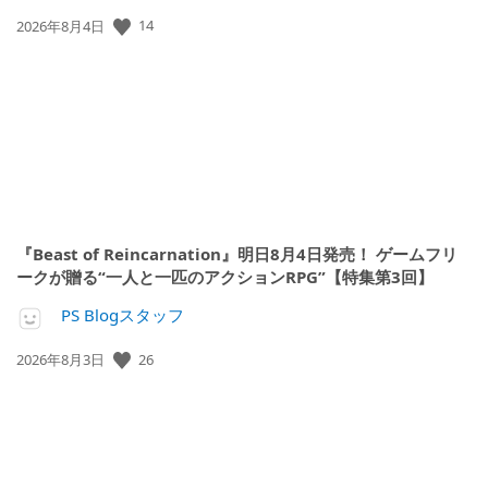
公
14
2026年8月4日
開
日:
『Beast of Reincarnation』明日8月4日発売！ ゲームフリ
ークが贈る“一人と一匹のアクションRPG”【特集第3回】
PS Blogスタッフ
公
26
2026年8月3日
開
日: