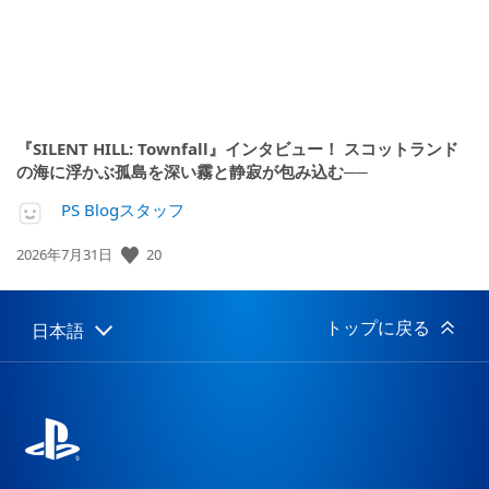
『SILENT HILL: Townfall』インタビュー！ スコットランド
の海に浮かぶ孤島を深い霧と静寂が包み込む──
PS Blogスタッフ
公
20
2026年7月31日
開
日:
トップに戻る
日本語
Select
Current
a
region:
region