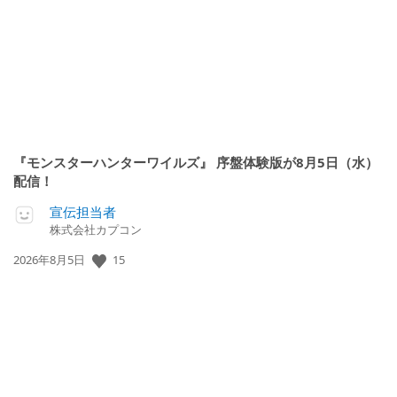
『モンスターハンターワイルズ』 序盤体験版が8月5日（水）
配信！
宣伝担当者
株式会社カプコン
公
15
2026年8月5日
開
日: