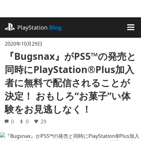
記
事
に
playstation.com
ス
PlayStation
.Blog
キ
MEN
ッ
2020年10月29日
プ
『Bugsnax』がPS5™の発売と
同時にPlayStation®Plus加入
者に無料で配信されることが
決定！ おもしろ“お菓子”い体
験をお見逃しなく！
0
0
29