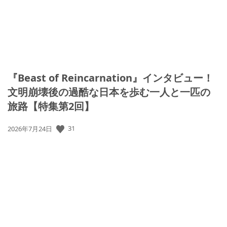
『Beast of Reincarnation』インタビュー！
文明崩壊後の過酷な日本を歩む一人と一匹の
旅路【特集第2回】
公
31
2026年7月24日
開
日: