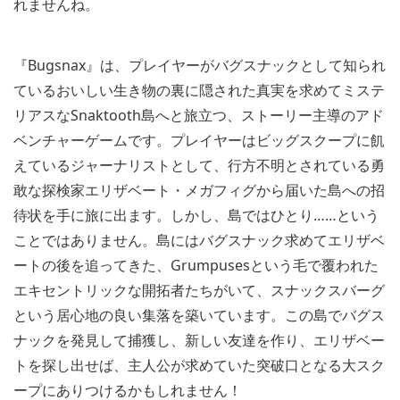
れませんね。
『Bugsnax』は、プレイヤーがバグスナックとして知られ
ているおいしい生き物の裏に隠された真実を求めてミステ
リアスなSnaktooth島へと旅立つ、ストーリー主導のアド
ベンチャーゲームです。プレイヤーはビッグスクープに飢
えているジャーナリストとして、行方不明とされている勇
敢な探検家エリザベート・メガフィグから届いた島への招
待状を手に旅に出ます。しかし、島ではひとり……という
ことではありません。島にはバグスナック求めてエリザベ
ートの後を追ってきた、Grumpusesという毛で覆われた
エキセントリックな開拓者たちがいて、スナックスバーグ
という居心地の良い集落を築いています。この島でバグス
ナックを発見して捕獲し、新しい友達を作り、エリザベー
トを探し出せば、主人公が求めていた突破口となる大スク
ープにありつけるかもしれません！