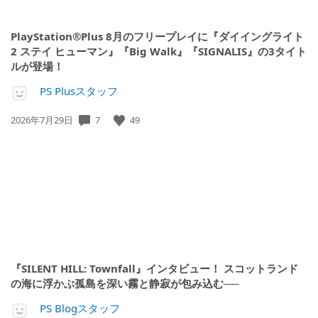
PlayStation®Plus 8月のフリープレイに『ダイイングライト
2 ステイ ヒューマン』『Big Walk』『SIGNALIS』の3タイト
ルが登場！
PS Plusスタッフ
公
7
49
2026年7月29日
開
日:
『SILENT HILL: Townfall』インタビュー！ スコットランド
の海に浮かぶ孤島を深い霧と静寂が包み込む──
PS Blogスタッフ