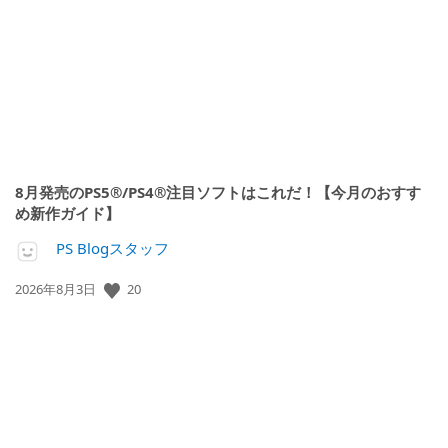
日:
8月発売のPS5®/PS4®注目ソフトはこれだ！【今月のおすす
め新作ガイド】
PS Blogスタッフ
公
20
2026年8月3日
開
日: