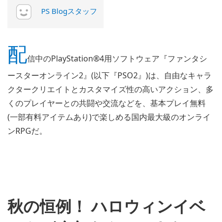
PS Blogスタッフ
配
信中のPlayStation®4用ソフトウェア『ファンタシ
ースターオンライン2』(以下『PSO2』)は、自由なキャラ
クタークリエイトとカスタマイズ性の高いアクション、多
くのプレイヤーとの共闘や交流などを、基本プレイ無料
(一部有料アイテムあり)で楽しめる国内最大級のオンライ
ンRPGだ。
Vi
an
do
im
秋の恒例！ ハロウィンイベ