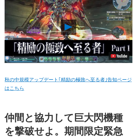
Play
Video
秋の中規模アップデート｢精励の極致へ至る者｣告知ページ
はこちら
仲間と協力して巨大閃機種
を撃破せよ。期間限定緊急