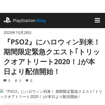
記
事
に
playstation.com
ス
PlayStation
.Blog
キ
MEN
ッ
2020年10月28日
プ
『PSO2』にハロウィン到来！
期間限定緊急クエスト｢トリッ
クオアトリート2020！｣が本
日より配信開始！
0
0
8