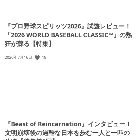
『プロ野球スピリッツ2026』試遊レビュー！
「2026 WORLD BASEBALL CLASSIC™」の熱
狂が蘇る【特集】
公
18
2026年7月16日
開
日:
『Beast of Reincarnation』インタビュー！
文明崩壊後の過酷な日本を歩む一人と一匹の