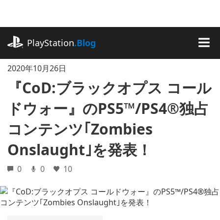
記
事
に
playstation.com
ス
PlayStation
.Blog
キ
MEN
ッ
2020年10月26日
プ
『CoD:ブラックオプス コール
ドウォー』のPS5™/PS4®独占
コンテンツ｢Zombies
Onslaught｣を発表！
0
0
10