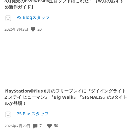
8月発売のPS5®/PS4®注目ソフトはこれだ！【今月のおすす
め新作ガイド】
PS Blogスタッフ
公
20
2026年8月3日
開
日:
PlayStation®Plus 8月のフリープレイに『ダイイングライト
2 ステイ ヒューマン』『Big Walk』『SIGNALIS』の3タイト
ルが登場！
PS Plusスタッフ
公
7
50
2026年7月29日
開