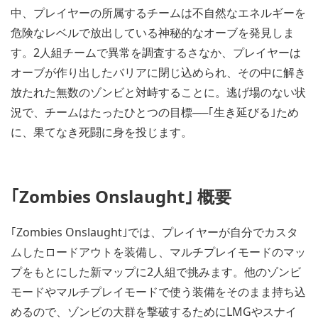
中、プレイヤーの所属するチームは不自然なエネルギーを
危険なレベルで放出している神秘的なオーブを発見しま
す。2人組チームで異常を調査するさなか、プレイヤーは
オーブが作り出したバリアに閉じ込められ、その中に解き
放たれた無数のゾンビと対峙することに。逃げ場のない状
況で、チームはたったひとつの目標──｢生き延びる｣ため
に、果てなき死闘に身を投じます。
｢Zombies Onslaught｣ 概要
｢Zombies Onslaught｣では、プレイヤーが自分でカスタ
ムしたロードアウトを装備し、マルチプレイモードのマッ
プをもとにした新マップに2人組で挑みます。他のゾンビ
モードやマルチプレイモードで使う装備をそのまま持ち込
めるので、ゾンビの大群を撃破するためにLMGやスナイ