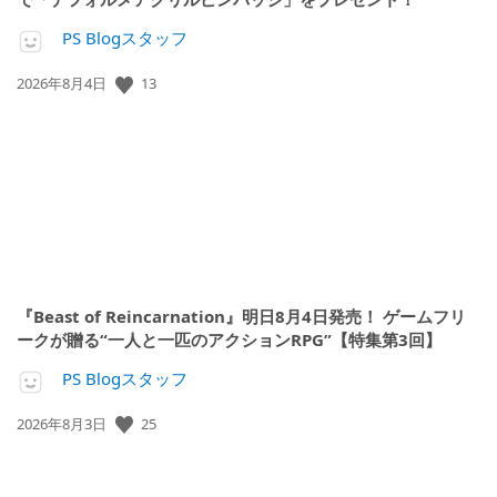
PS Blogスタッフ
公
13
2026年8月4日
開
日:
『Beast of Reincarnation』明日8月4日発売！ ゲームフリ
ークが贈る“一人と一匹のアクションRPG”【特集第3回】
PS Blogスタッフ
公
25
2026年8月3日
開
日: