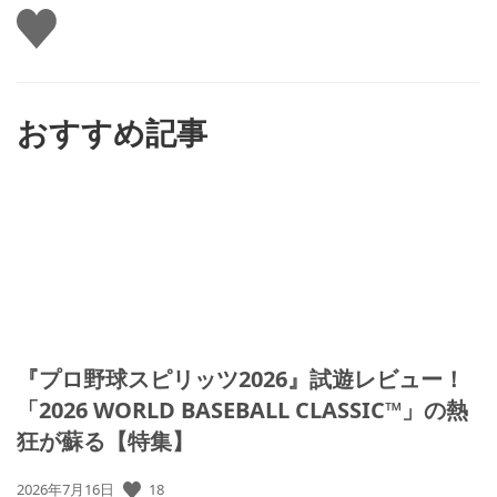
い
い
ね
す
る
おすすめ記事
『プロ野球スピリッツ2026』試遊レビュー！
「2026 WORLD BASEBALL CLASSIC™」の熱
狂が蘇る【特集】
公
18
2026年7月16日