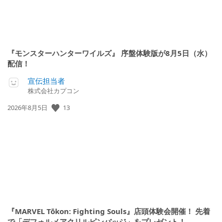
『モンスターハンターワイルズ』 序盤体験版が8月5日（水）
配信！
宣伝担当者
株式会社カプコン
公
13
2026年8月5日
開
日:
『MARVEL Tōkon: Fighting Souls』店頭体験会開催！ 先着
で「デフォルメアクリルピンバッジ」をプレゼント！