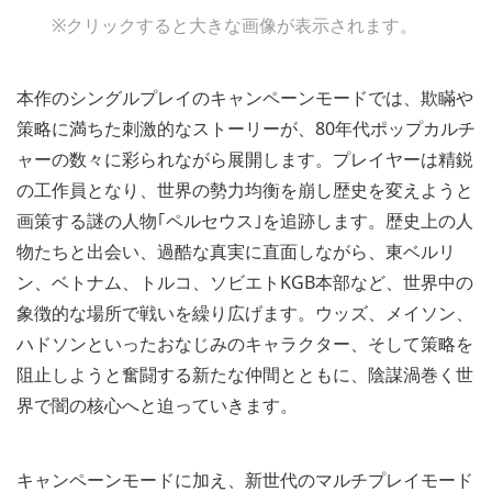
※クリックすると大きな画像が表示されます。
本作のシングルプレイのキャンペーンモードでは、欺瞞や
策略に満ちた刺激的なストーリーが、80年代ポップカルチ
ャーの数々に彩られながら展開します。プレイヤーは精鋭
の工作員となり、世界の勢力均衡を崩し歴史を変えようと
画策する謎の人物｢ペルセウス｣を追跡します。歴史上の人
物たちと出会い、過酷な真実に直面しながら、東ベルリ
ン、ベトナム、トルコ、ソビエトKGB本部など、世界中の
象徴的な場所で戦いを繰り広げます。ウッズ、メイソン、
ハドソンといったおなじみのキャラクター、そして策略を
阻止しようと奮闘する新たな仲間とともに、陰謀渦巻く世
界で闇の核心へと迫っていきます。
キャンペーンモードに加え、新世代のマルチプレイモード