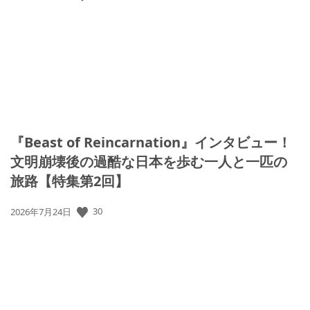
開
日:
『Beast of Reincarnation』インタビュー！
文明崩壊後の過酷な日本を歩む一人と一匹の
旅路【特集第2回】
公
30
2026年7月24日
開
日: