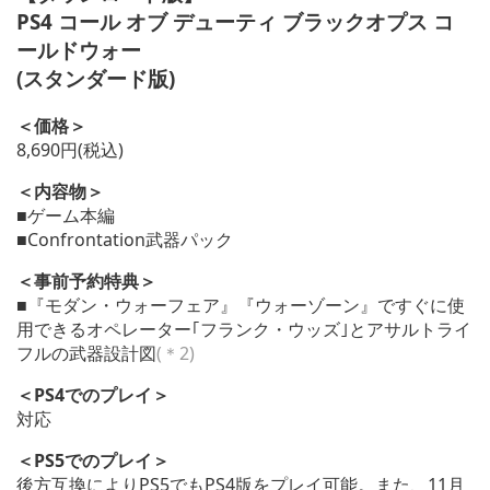
PS4 コール オブ デューティ ブラックオプス コ
ールドウォー
(スタンダード版)
＜価格＞
8,690円(税込)
＜内容物＞
■ゲーム本編
■Confrontation武器パック
＜事前予約特典＞
■『モダン・ウォーフェア』『ウォーゾーン』ですぐに使
用できるオペレーター｢フランク・ウッズ｣とアサルトライ
フルの武器設計図
(＊2)
＜PS4でのプレイ＞
対応
＜PS5でのプレイ＞
後方互換によりPS5でもPS4版をプレイ可能。また、11月