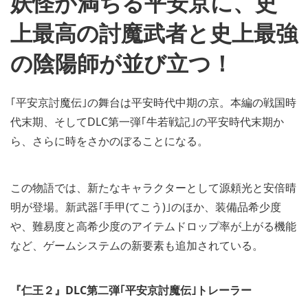
妖怪が満ちる平安京に、史
上最高の討魔武者と史上最強
の陰陽師が並び立つ！
｢平安京討魔伝｣の舞台は平安時代中期の京。本編の戦国時
代末期、そしてDLC第一弾｢牛若戦記｣の平安時代末期か
ら、さらに時をさかのぼることになる。
この物語では、新たなキャラクターとして源頼光と安倍晴
明が登場。新武器｢手甲(てこう)｣のほか、装備品希少度
や、難易度と高希少度のアイテムドロップ率が上がる機能
など、ゲームシステムの新要素も追加されている。
『仁王２』DLC第二弾｢平安京討魔伝｣トレーラー