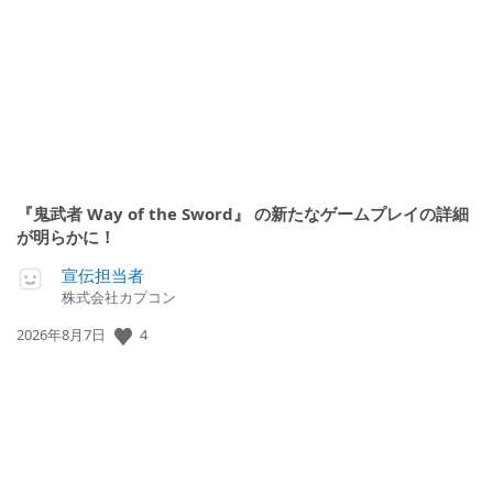
開
日:
『鬼武者 Way of the Sword』 の新たなゲームプレイの詳細
が明らかに！
宣伝担当者
株式会社カプコン
公
4
2026年8月7日
開
日: