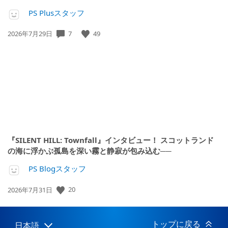
PS Plusスタッフ
公
7
49
2026年7月29日
開
日:
『SILENT HILL: Townfall』インタビュー！ スコットランド
の海に浮かぶ孤島を深い霧と静寂が包み込む──
PS Blogスタッフ
公
20
2026年7月31日
開
日:
トップに戻る
日本語