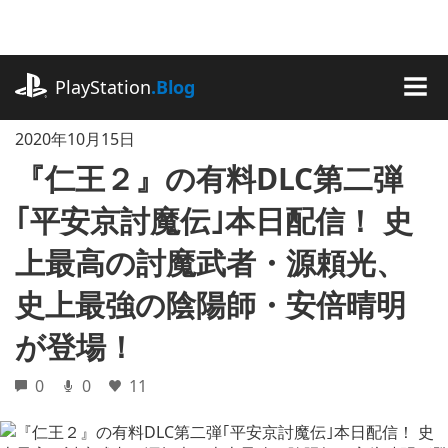
記
事
に
playstation.com
ス
PlayStation
.Blog
キ
MEN
ッ
2020年10月15日
プ
『仁王２』の有料DLC第二弾
｢平安京討魔伝｣本日配信！ 史
上最高の討魔武者・源頼光、
史上最強の陰陽師・安倍晴明
が登場！
0
0
11