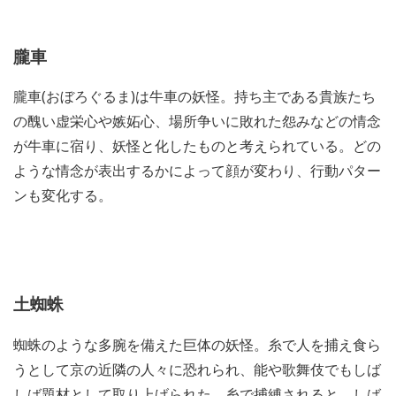
朧車
朧車(おぼろぐるま)は牛車の妖怪。持ち主である貴族たち
の醜い虚栄心や嫉妬心、場所争いに敗れた怨みなどの情念
が牛車に宿り、妖怪と化したものと考えられている。どの
ような情念が表出するかによって顔が変わり、行動パター
ンも変化する。
土蜘蛛
蜘蛛のような多腕を備えた巨体の妖怪。糸で人を捕え食ら
うとして京の近隣の人々に恐れられ、能や歌舞伎でもしば
しば題材として取り上げられた。糸で捕縛されると、しば