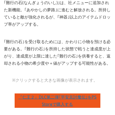
｢難行の石(なんぎょうのいし)｣は、社メニューに追加され
た新機能。｢あやかしの夢路｣に進むと解放される。所持し
ていると敵が強化されるが、｢神器｣以上のアイテムドロッ
プ率がアップする。
｢難行の石｣を受け取るためには、かわりに小物を預ける必
要がある。｢難行の石｣を所持した状態で戦うと達成度が上
がり、達成度が上限に達した｢難行の石｣を供養すると、返
却される小物の希少度や＋値がアップする可能性がある。
※クリックすると大きな画像が表示されます。
『仁王２』DLC第二弾｢平安京討魔伝｣をPS
Storeで購入する