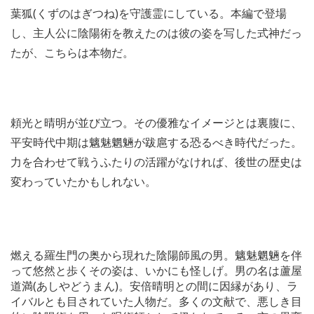
葉狐(くずのはぎつね)を守護霊にしている。本編で登場
し、主人公に陰陽術を教えたのは彼の姿を写した式神だっ
たが、こちらは本物だ。
頼光と晴明が並び立つ。その優雅なイメージとは裏腹に、
平安時代中期は魑魅魍魎が跋扈する恐るべき時代だった。
力を合わせて戦うふたりの活躍がなければ、後世の歴史は
変わっていたかもしれない。
燃える羅生門の奥から現れた陰陽師風の男。魑魅魍魎を伴
って悠然と歩くその姿は、いかにも怪しげ。男の名は蘆屋
道満(あしやどうまん)。安倍晴明との間に因縁があり、ラ
イバルとも目されていた人物だ。多くの文献で、悪しき目