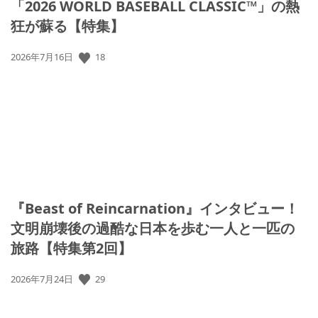
「2026 WORLD BASEBALL CLASSIC™」の熱
狂が蘇る【特集】
公
18
2026年7月16日
開
日:
『Beast of Reincarnation』インタビュー！
文明崩壊後の過酷な日本を歩む一人と一匹の
旅路【特集第2回】
公
29
2026年7月24日
開
日: