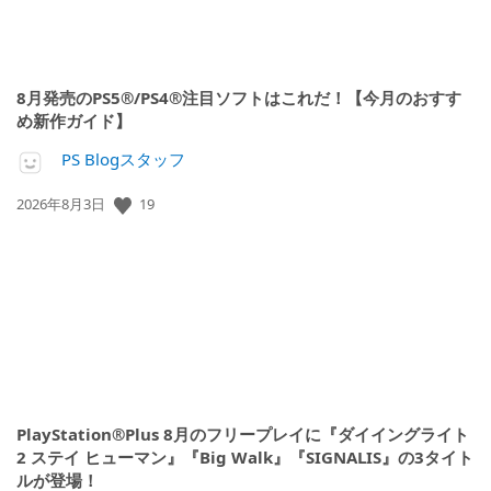
8月発売のPS5®/PS4®注目ソフトはこれだ！【今月のおすす
め新作ガイド】
PS Blogスタッフ
公
19
2026年8月3日
開
日:
PlayStation®Plus 8月のフリープレイに『ダイイングライト
2 ステイ ヒューマン』『Big Walk』『SIGNALIS』の3タイト
ルが登場！