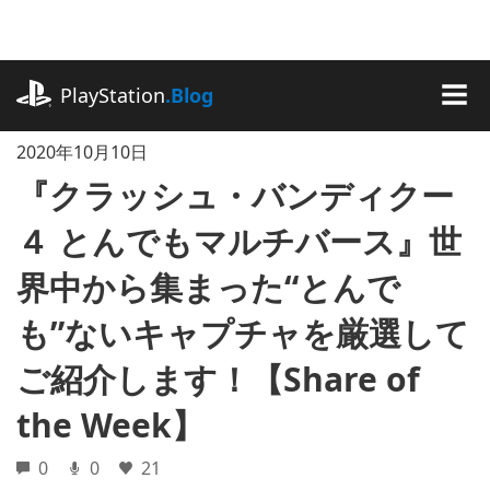
記
事
に
playstation.com
ス
PlayStation
.Blog
キ
MEN
ッ
2020年10月10日
プ
『クラッシュ・バンディクー
４ とんでもマルチバース』世
界中から集まった“とんで
も”ないキャプチャを厳選して
ご紹介します！【Share of
the Week】
0
0
21