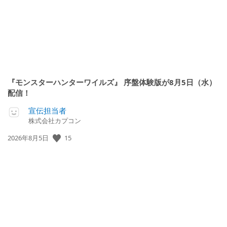
『モンスターハンターワイルズ』 序盤体験版が8月5日（水）
配信！
宣伝担当者
株式会社カプコン
公
15
2026年8月5日
開
日: