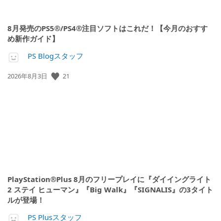
8月発売のPS5®/PS4®注目ソフトはこれだ！【今月のおすす
め新作ガイド】
PS Blogスタッフ
公
21
2026年8月3日
開
日:
PlayStation®Plus 8月のフリープレイに『ダイイングライト
2 ステイ ヒューマン』『Big Walk』『SIGNALIS』の3タイト
ルが登場！
PS Plusスタッフ