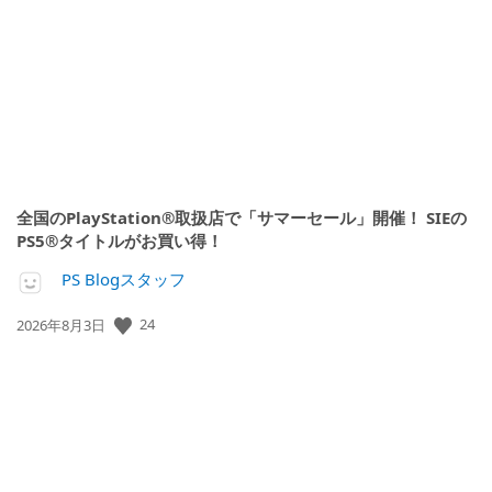
開
日:
全国のPlayStation®取扱店で「サマーセール」開催！ SIEの
PS5®タイトルがお買い得！
PS Blogスタッフ
公
24
2026年8月3日
開
日: