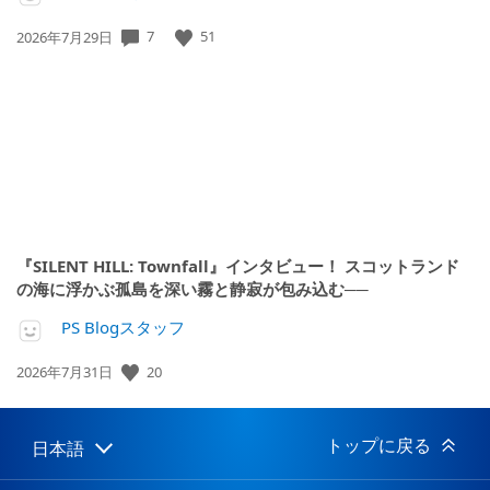
公
7
51
2026年7月29日
開
日:
『SILENT HILL: Townfall』インタビュー！ スコットランド
の海に浮かぶ孤島を深い霧と静寂が包み込む──
PS Blogスタッフ
公
20
2026年7月31日
開
日:
トップに戻る
日本語
Select
Current
a
region: