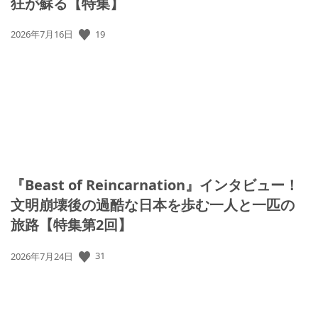
狂が蘇る【特集】
公
19
2026年7月16日
開
日:
『Beast of Reincarnation』インタビュー！
文明崩壊後の過酷な日本を歩む一人と一匹の
旅路【特集第2回】
公
31
2026年7月24日
開
日: