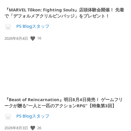
『MARVEL Tōkon: Fighting Souls』店頭体験会開催！ 先着
で「デフォルメアクリルピンバッジ」をプレゼント！
PS Blogスタッフ
公
16
2026年8月4日
開
日:
『Beast of Reincarnation』明日8月4日発売！ ゲームフリ
ークが贈る“一人と一匹のアクションRPG”【特集第3回】
PS Blogスタッフ
公
26
2026年8月3日