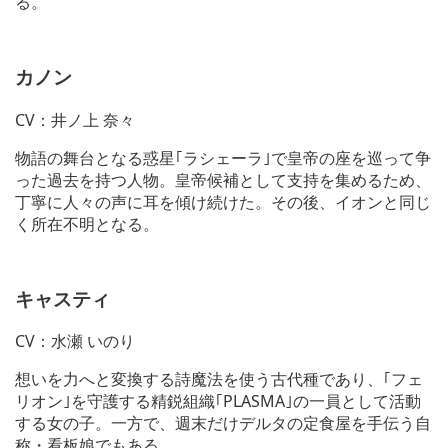
る。
カノン
CV：井ノ上 奈々
物語の舞台となる惑星｢ラシェーラ｣で皇帝の座を巡って争
った過去を持つ人物。皇帝候補として支持を集めるため、
丁寧に人々の声に耳を傾け続けた。その後、イオンと同じ
く所在不明となる。
キャスティ
CV：水瀬 いのり
想いを力へと変換する詩魔法を使う古代種であり、｢フェ
リオン｣を守護する精鋭組織｢PLASMA｣の一員として活動
する女の子。一方で、週末だけデルタの定食屋を手伝う自
称・看板娘でもある。