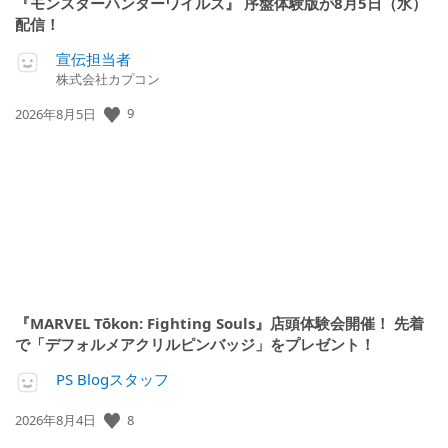
『モンスターハンターワイルズ』 序盤体験版が8月5日（水）
配信！
宣伝担当者
株式会社カプコン
公
9
2026年8月5日
開
日:
『MARVEL Tōkon: Fighting Souls』店頭体験会開催！ 先着
で「デフォルメアクリルピンバッジ」をプレゼント！
PS Blogスタッフ
公
8
2026年8月4日
開