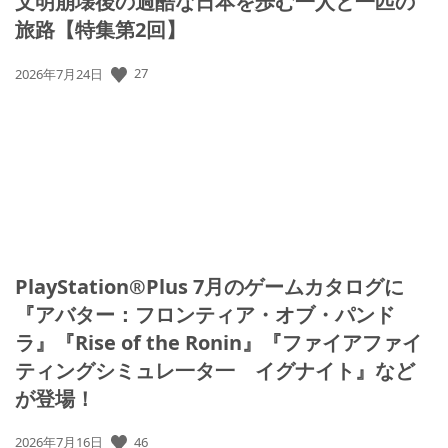
文明崩壊後の過酷な日本を歩む一人と一匹の
旅路【特集第2回】
公
27
2026年7月24日
開
日:
PlayStation®Plus 7月のゲームカタログに
『アバター：フロンティア・オブ・パンド
ラ』『Rise of the Ronin』『ファイアファイ
ティングシミュレ一タ一 イグナイト』など
が登場！
公
46
2026年7月16日