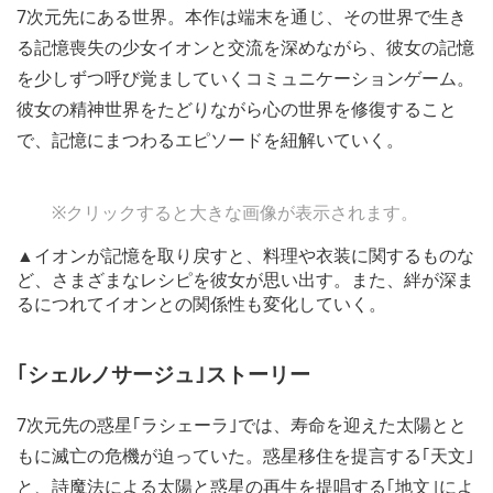
7次元先にある世界。本作は端末を通じ、その世界で生き
る記憶喪失の少女イオンと交流を深めながら、彼女の記憶
を少しずつ呼び覚ましていくコミュニケーションゲーム。
彼女の精神世界をたどりながら心の世界を修復すること
で、記憶にまつわるエピソードを紐解いていく。
※クリックすると大きな画像が表示されます。
▲イオンが記憶を取り戻すと、料理や衣装に関するものな
ど、さまざまなレシピを彼女が思い出す。また、絆が深ま
るにつれてイオンとの関係性も変化していく。
｢シェルノサージュ｣ストーリー
7次元先の惑星｢ラシェーラ｣では、寿命を迎えた太陽とと
もに滅亡の危機が迫っていた。惑星移住を提言する｢天文｣
と、詩魔法による太陽と惑星の再生を提唱する｢地文｣によ