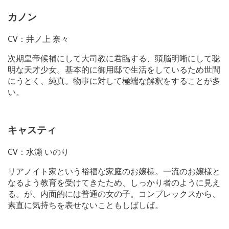
カノン
CV：井ノ上 奈々
次期皇帝候補にして大司教に君臨する、頭脳明晰にして聡
明な天才少女。基本的に御用邸で生活をしているため世間
にうとく、純真。物事に対して極端な解釈をすることが多
い。
キャスティ
CV：水瀬 いのり
リアノイト家という裕福な家庭のお嬢様。一流のお嬢様と
なるよう教育を受けてきたため、しっかり者のように見え
る。が、内面的には普通の女の子。コンプレックスから、
素直に気持ちを表せないこともしばしば。