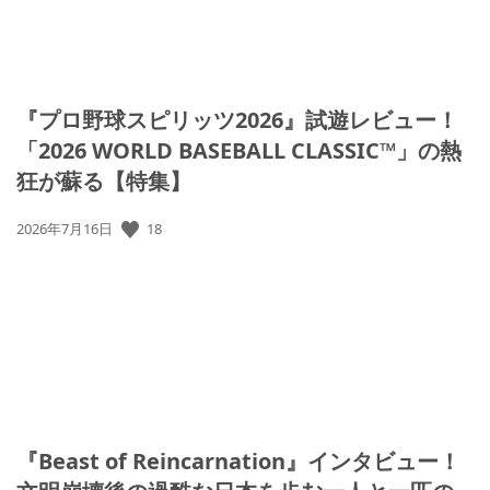
『プロ野球スピリッツ2026』試遊レビュー！
「2026 WORLD BASEBALL CLASSIC™」の熱
狂が蘇る【特集】
公
18
2026年7月16日
開
日:
『Beast of Reincarnation』インタビュー！