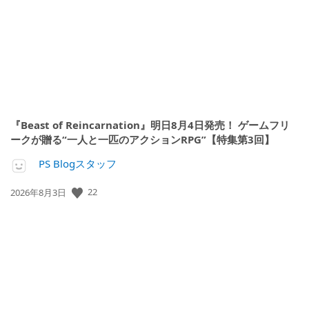
日:
『Beast of Reincarnation』明日8月4日発売！ ゲームフリ
ークが贈る“一人と一匹のアクションRPG”【特集第3回】
PS Blogスタッフ
公
22
2026年8月3日
開
日: