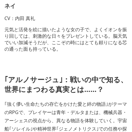
ネイ
CV：内田 真礼
元気と活発を絵に描いたような女の子で、よくイオンを振
り回しては、刺激的な日々をプレゼントしている。脳天気
でいい加減そうだが、ここぞの時にはとても頼りになる芯
の通った面も持っている。
｢アルノサージュ｣：戦いの中で知る、
世界にまつわる真実とは……？
｢強く儚い生命たちの存亡をかけた愛と絆の物語｣がテーマ
のRPGで、プレイヤーは青年・デルタまたは、機械兵器・
アーシェスの視点から、異なる物語を体験していく。宇宙
船｢ソレイル｣や精神世界｢ジェノメトリクス｣での任務や探