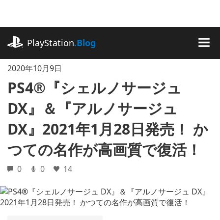
記
事
に
playstation.com
ス
PlayStation
.Blog
キ
MEN
ッ
2020年10月9日
プ
PS4®『シェルノサージュ
DX』＆『アルノサージュ
DX』2021年1月28日発売！ か
つての名作が高画質で復活！
0
0
14