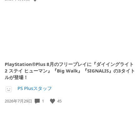
開
日:
PlayStation®Plus 8月のフリープレイに『ダイイングライト
2 ステイ ヒューマン』『Big Walk』『SIGNALIS』の3タイト
ルが登場！
PS Plusスタッフ
公
1
45
2026年7月29日
開
日: