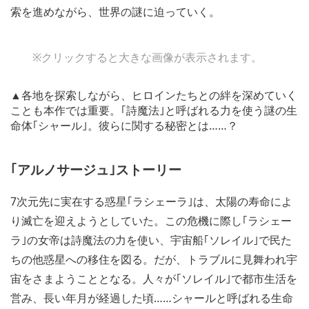
索を進めながら、世界の謎に迫っていく。
※クリックすると大きな画像が表示されます。
▲各地を探索しながら、ヒロインたちとの絆を深めていく
ことも本作では重要。｢詩魔法｣と呼ばれる力を使う謎の生
命体｢シャール｣。彼らに関する秘密とは……？
｢アルノサージュ｣ストーリー
7次元先に実在する惑星｢ラシェーラ｣は、太陽の寿命によ
り滅亡を迎えようとしていた。この危機に際し｢ラシェー
ラ｣の女帝は詩魔法の力を使い、宇宙船｢ソレイル｣で民た
ちの他惑星への移住を図る。だが、トラブルに見舞われ宇
宙をさまようこととなる。人々が｢ソレイル｣で都市生活を
営み、長い年月が経過した頃……シャールと呼ばれる生命