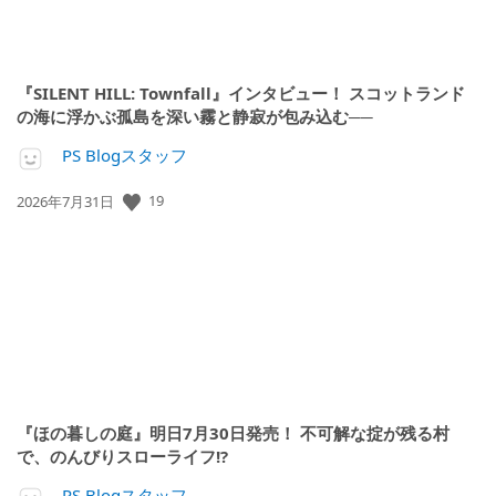
『SILENT HILL: Townfall』インタビュー！ スコットランド
の海に浮かぶ孤島を深い霧と静寂が包み込む──
PS Blogスタッフ
公
19
2026年7月31日
開
日:
『ほの暮しの庭』明日7月30日発売！ 不可解な掟が残る村
で、のんびりスローライフ!?
PS Blogスタッフ