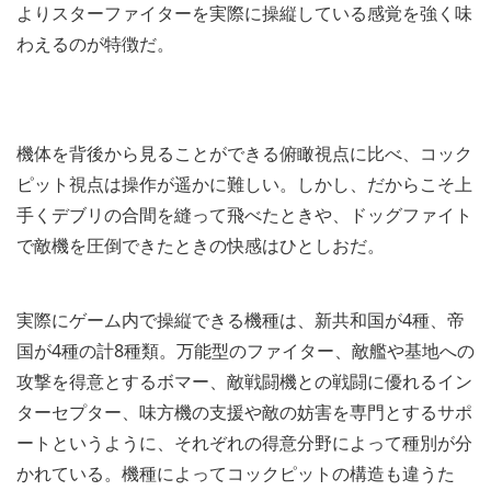
よりスターファイターを実際に操縦している感覚を強く味
わえるのが特徴だ。
機体を背後から見ることができる俯瞰視点に比べ、コック
ピット視点は操作が遥かに難しい。しかし、だからこそ上
手くデブリの合間を縫って飛べたときや、ドッグファイト
で敵機を圧倒できたときの快感はひとしおだ。
実際にゲーム内で操縦できる機種は、新共和国が4種、帝
国が4種の計8種類。万能型のファイター、敵艦や基地への
攻撃を得意とするボマー、敵戦闘機との戦闘に優れるイン
ターセプター、味方機の支援や敵の妨害を専門とするサポ
ートというように、それぞれの得意分野によって種別が分
かれている。機種によってコックピットの構造も違うた