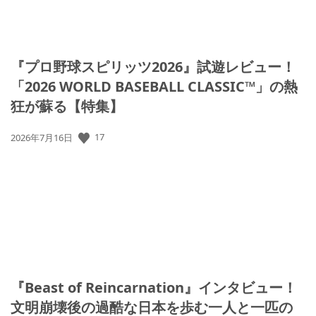
『プロ野球スピリッツ2026』試遊レビュー！
「2026 WORLD BASEBALL CLASSIC™」の熱
狂が蘇る【特集】
公
17
2026年7月16日
開
日:
『Beast of Reincarnation』インタビュー！
文明崩壊後の過酷な日本を歩む一人と一匹の