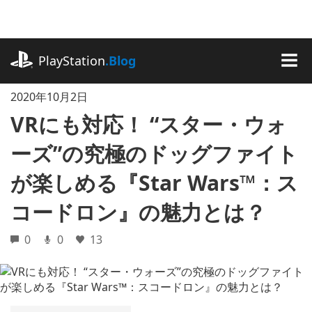
記
事
に
playstation.com
ス
PlayStation
.Blog
キ
MEN
ッ
2020年10月2日
プ
VRにも対応！ “スター・ウォ
ーズ”の究極のドッグファイト
が楽しめる『Star Wars™：ス
コードロン』の魅力とは？
0
0
13