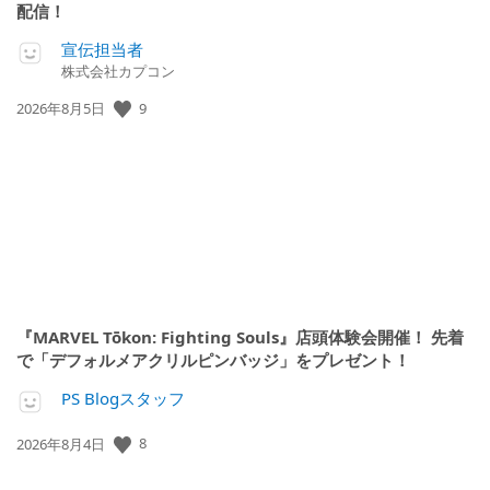
配信！
宣伝担当者
株式会社カプコン
公
9
2026年8月5日
開
日:
『MARVEL Tōkon: Fighting Souls』店頭体験会開催！ 先着
で「デフォルメアクリルピンバッジ」をプレゼント！
PS Blogスタッフ
公
8
2026年8月4日
開
日: