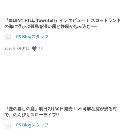
『SILENT HILL: Townfall』インタビュー！ スコットランド
の海に浮かぶ孤島を深い霧と静寂が包み込む──
PS Blogスタッフ
公
18
2026年7月31日
開
日:
『ほの暮しの庭』明日7月30日発売！ 不可解な掟が残る村
で、のんびりスローライフ!?
PS Blogスタッフ