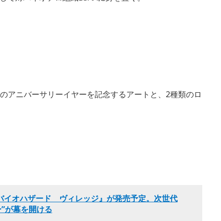
リーズのアニバーサリーイヤーを記念するアートと、2種類のロ
View
View
and
and
downl
downl
image
image
で『バイオハザード ヴィレッジ』が発売予定。次世代
ー”が幕を開ける