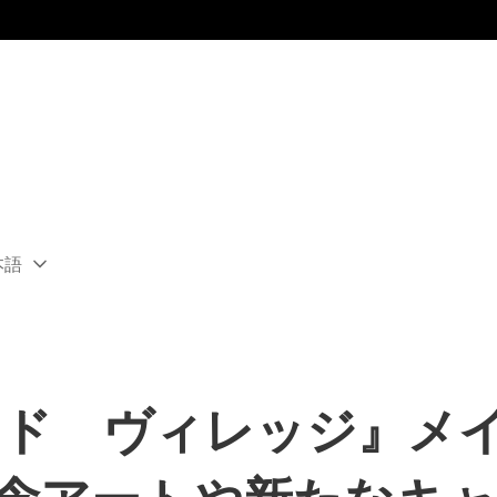
本語
ect
rent
ion:
ion
ード ヴィレッジ』メ