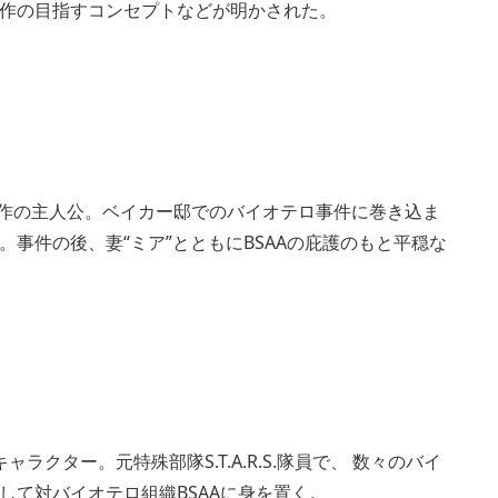
作の目指すコンセプトなどが明かされた。
本作の主人公。ベイカー邸でのバイオテロ事件に巻き込ま
事件の後、妻“ミア”とともにBSAAの庇護のもと平穏な
クター。元特殊部隊S.T.A.R.S.隊員で、 数々のバイ
して対バイオテロ組織BSAAに身を置く。