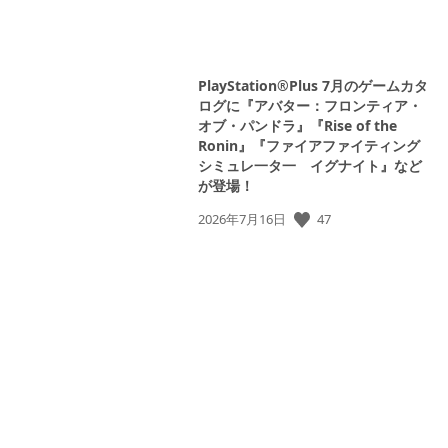
View
and
PlayStation®Plus 7月のゲームカタ
download
ログに『アバター：フロンティア・
image
オブ・パンドラ』『Rise of the
Ronin』『ファイアファイティング
シミュレ一タ一 イグナイト』など
が登場！
公
47
2026年7月16日
開
日:
View
and
download
oad
image
oad