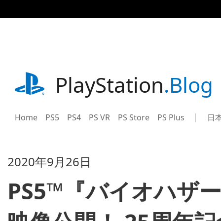
記
事
に
ス
キ
ッ
プ
playstation.com
PlayStation
.Blog
Home
PS5
PS4
PS VR
PS Store
PS Plus
日
Sel
Cur
a
reg
reg
2020年9月26日
PS5™『バイオハザ