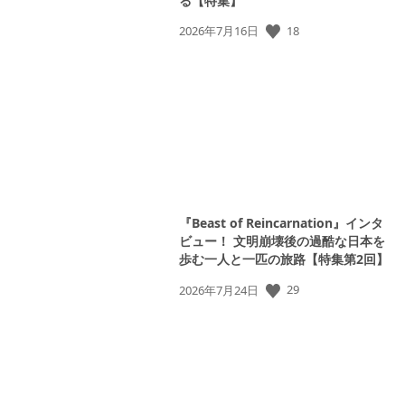
る【特集】
公
18
2026年7月16日
開
日:
『Beast of Reincarnation』インタ
ビュー！ 文明崩壊後の過酷な日本を
歩む一人と一匹の旅路【特集第2回】
View
公
29
2026年7月24日
and
開
download
日:
image