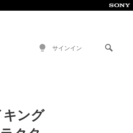
サインイン
検
索
イキング