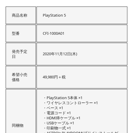
商品名称
PlayStation 5
型番
CFI-1000A01
発売予定
2020年11月12日(木)
日
希望小売
49,980円＋税
価格
・PlayStation 5本体 ×1
・ワイヤレスコントローラー ×1
・ベース ×1
・電源コード ×1
・HDMI®ケーブル ×1
・USBケーブル ×1
同梱物
・印刷物一式 ×1
・ASTRO’s PLAYROOM(プリインストールゲ