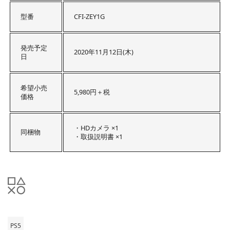
型番
CFI-ZEY1G
発売予定
2020年11月12日(木)
日
希望小売
5,980円＋税
価格
・HDカメラ ×1
同梱物
・取扱説明書 ×1
PS5