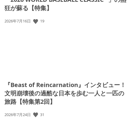
狂が蘇る【特集】
公
19
2026年7月16日
開
日:
『Beast of Reincarnation』インタビュー！
文明崩壊後の過酷な日本を歩む一人と一匹の
旅路【特集第2回】
公
31
2026年7月24日
開
日: