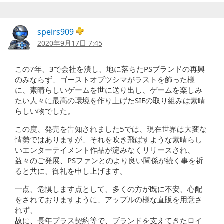
speirs909
2020年9月17日 7:45
この7年、3で会社を潰し、地に落ちたPSブランドの再興
のみならず、ゴーストオブツシマがラストを飾った様
に、素晴らしいゲームを世に送り出し、ゲームを楽しみ
たい人々に最高の環境を作り上げたSIEの取り組みは素晴
らしい物でした。
この度、発売を告知されました5では、現在世界は大変な
情勢ではありますが、それを吹き飛ばすような素晴らし
いエンターテイメント作品が淀みなくリリースされ、
益々のご発展、PSファンとのより良い関係が続く事を祈
ると共に、御礼を申し上げます。
一点、危惧します点として、多くの方が既に不安、心配
をされておりますように、アップルの様な直販を用意さ
れず、
故に、長年プラス契約等で、ブランドを支えてきたロイ