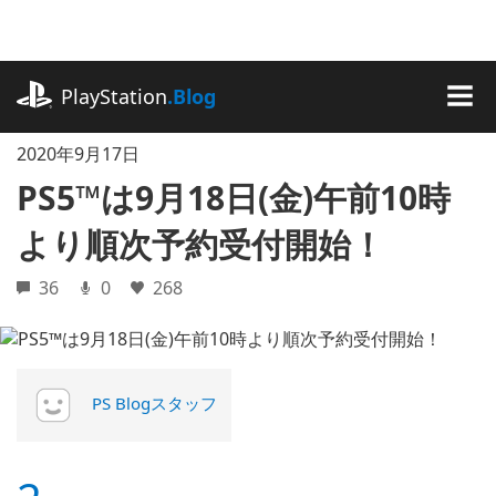
記
事
に
playstation.com
ス
PlayStation
.Blog
キ
MEN
ッ
2020年9月17日
プ
PS5™は9月18日(金)午前10時
より順次予約受付開始！
36
0
268
PS Blogスタッフ