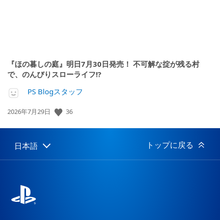
『ほの暮しの庭』明日7月30日発売！ 不可解な掟が残る村
で、のんびりスローライフ!?
PS Blogスタッフ
公
36
2026年7月29日
開
日:
トップに戻る
日本語
Select
Current
a
region:
region