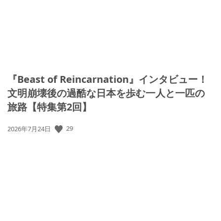
『Beast of Reincarnation』インタビュー！
文明崩壊後の過酷な日本を歩む一人と一匹の
旅路【特集第2回】
公
29
2026年7月24日
開
日: