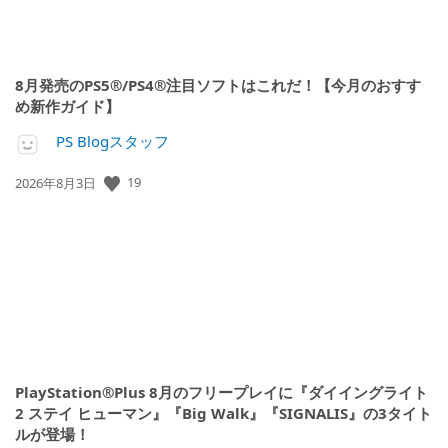
8月発売のPS5®/PS4®注目ソフトはこれだ！【今月のおすす
め新作ガイド】
PS Blogスタッフ
公
19
2026年8月3日
開
日:
PlayStation®Plus 8月のフリープレイに『ダイイングライト
2 ステイ ヒューマン』『Big Walk』『SIGNALIS』の3タイト
ルが登場！