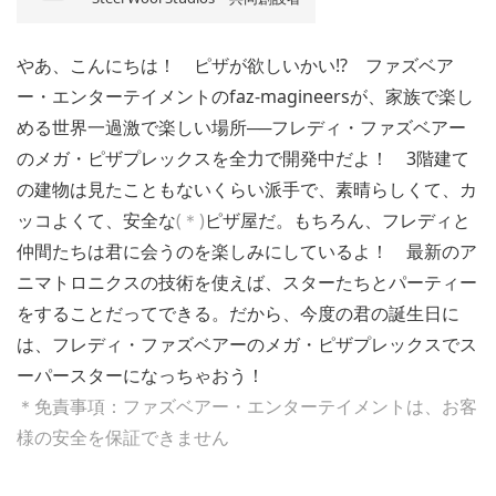
やあ、こんにちは！ ピザが欲しいかい!? ファズベア
ー・エンターテイメントのfaz-magineersが、家族で楽し
める世界一過激で楽しい場所──フレディ・ファズベアー
のメガ・ピザプレックスを全力で開発中だよ！ 3階建て
の建物は見たこともないくらい派手で、素晴らしくて、カ
ッコよくて、安全な
(＊
)
ピザ屋だ。もちろん、フレディと
仲間たちは君に会うのを楽しみにしているよ！ 最新のア
ニマトロニクスの技術を使えば、スターたちとパーティー
をすることだってできる。だから、今度の君の誕生日に
は、フレディ・ファズベアーのメガ・ピザプレックスでス
ーパースターになっちゃおう！
＊免責事項：ファズベアー・エンターテイメントは、お客
様の安全を保証できません