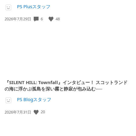
PS Plusスタッフ
公
6
48
2026年7月29日
開
日:
『SILENT HILL: Townfall』インタビュー！ スコットランド
の海に浮かぶ孤島を深い霧と静寂が包み込む──
PS Blogスタッフ
公
20
2026年7月31日
開
日: