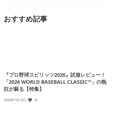
ね
す
る
おすすめ記事
『プロ野球スピリッツ2026』試遊レビュー！
「2026 WORLD BASEBALL CLASSIC™」の熱
狂が蘇る【特集】
公
18
2026年7月16日
開
日: