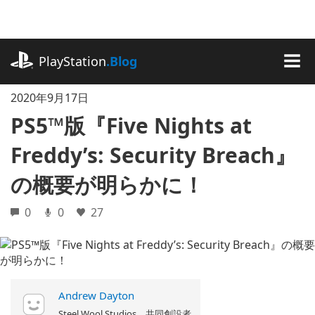
記
事
に
playstation.com
ス
PlayStation
.Blog
キ
MEN
ッ
2020年9月17日
プ
PS5™版『Five Nights at
Freddy’s: Security Breach』
の概要が明らかに！
0
0
27
Andrew Dayton
Steel Wool Studios 共同創設者