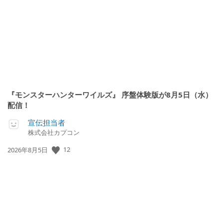
『モンスターハンターワイルズ』 序盤体験版が8月5日（水）
配信！
宣伝担当者
株式会社カプコン
公
12
2026年8月5日
開
日: