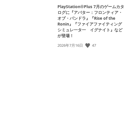
PlayStation®Plus 7月のゲームカタ
ログに『アバター：フロンティア・
オブ・パンドラ』『Rise of the
Ronin』『ファイアファイティング
シミュレ一タ一 イグナイト』など
が登場！
公
47
2026年7月16日
開
日: