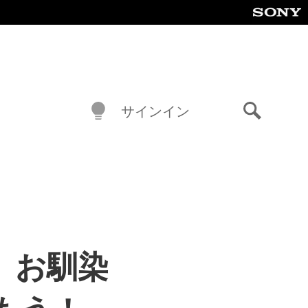
サインイン
検
索
場！ お馴染