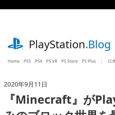
記
事
に
ス
キ
ッ
プ
playstation.com
PlayStation
.Blog
Home
PS5
PS4
PS VR
PS Store
PS Plus
日
Sel
Cur
a
reg
reg
2020年9月11日
『Minecraft』がPl