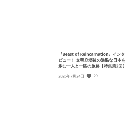
日:
『Beast of Reincarnation』インタ
ビュー！ 文明崩壊後の過酷な日本を
歩む一人と一匹の旅路【特集第2回】
公
29
2026年7月24日
開
日: