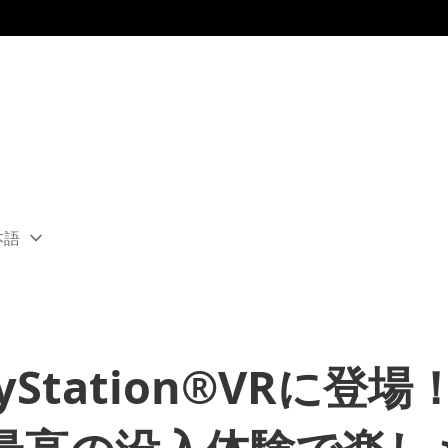
本語
ect
rent
ion:
ion
ayStation®VRに登