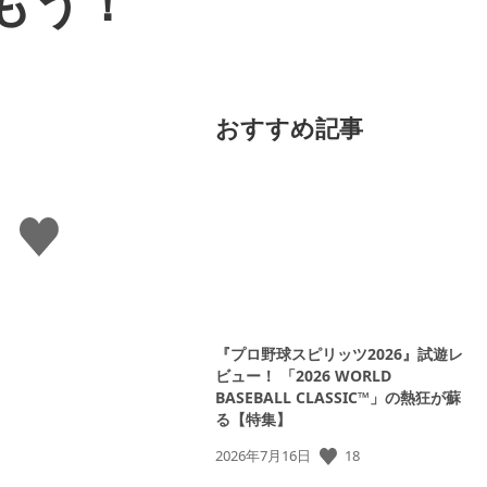
もう！
おすすめ記事
い
い
ね
す
る
『プロ野球スピリッツ2026』試遊レ
ビュー！ 「2026 WORLD
BASEBALL CLASSIC™」の熱狂が蘇
る【特集】
公
18
2026年7月16日
開