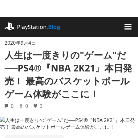
記
事
に
playstation.com
ス
PlayStation
.Blog
キ
MEN
ッ
2020年9月4日
プ
人生は一度きりの"ゲーム"だ
──PS4®『NBA 2K21』本日発
売！ 最高のバスケットボール
ゲーム体験がここに！
0
0
3