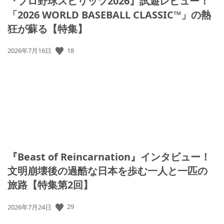
『プロ野球スピリッツ2026』試遊レビュー！
「2026 WORLD BASEBALL CLASSIC™」の熱
狂が蘇る【特集】
公
18
2026年7月16日
開
日:
『Beast of Reincarnation』インタビュー！
文明崩壊後の過酷な日本を歩む一人と一匹の
旅路【特集第2回】
公
29
2026年7月24日
開