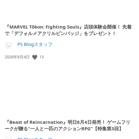
『MARVEL Tōkon: Fighting Souls』店頭体験会開催！ 先着
で「デフォルメアクリルピンバッジ」をプレゼント！
PS Blogスタッフ
公
13
2026年8月4日
開
日:
『Beast of Reincarnation』明日8月4日発売！ ゲームフリ
ークが贈る“一人と一匹のアクションRPG”【特集第3回】