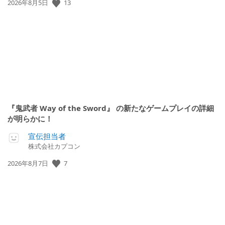
公
13
2026年8月5日
開
日:
『鬼武者 Way of the Sword』 の新たなゲームプレイの詳細
が明らかに！
宣伝担当者
株式会社カプコン
公
7
2026年8月7日
開
日: