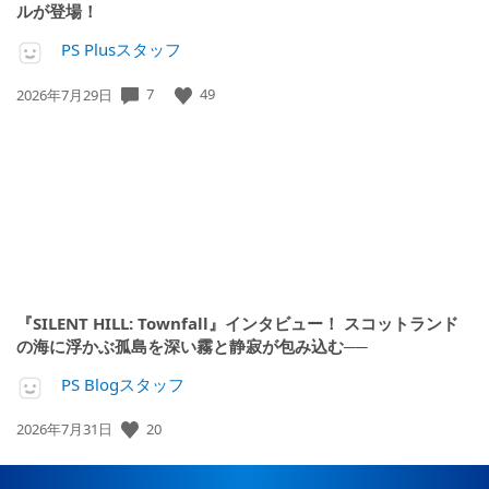
ルが登場！
PS Plusスタッフ
公
7
49
2026年7月29日
開
日:
『SILENT HILL: Townfall』インタビュー！ スコットランド
の海に浮かぶ孤島を深い霧と静寂が包み込む──
PS Blogスタッフ
公
20
2026年7月31日
開
日: