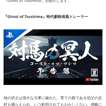
『Ghost of Tsushima』を紹介します。
『Ghost of Tsushima』時代劇映画風トレーラー
Play
Video
他の武士は強大な元軍に破れた。育ての親である伯父の志
村も捕らえられ、いつ処刑されてもおかしくない。侵略に