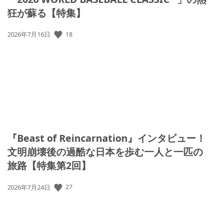
狂が蘇る【特集】
公
18
2026年7月16日
開
日:
『Beast of Reincarnation』インタビュー！
文明崩壊後の過酷な日本を歩む一人と一匹の
旅路【特集第2回】
公
27
2026年7月24日
開
日: