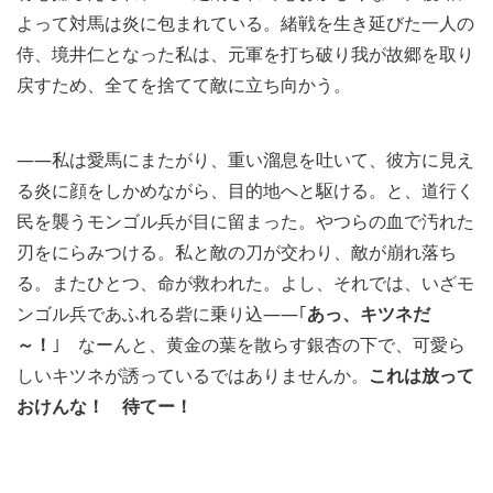
よって対馬は炎に包まれている。緒戦を生き延びた一人の
侍、境井仁となった私は、元軍を打ち破り我が故郷を取り
戻すため、全てを捨てて敵に立ち向かう。
――私は愛馬にまたがり、重い溜息を吐いて、彼方に見え
る炎に顔をしかめながら、目的地へと駆ける。と、道行く
民を襲うモンゴル兵が目に留まった。やつらの血で汚れた
刃をにらみつける。私と敵の刀が交わり、敵が崩れ落ち
る。またひとつ、命が救われた。よし、それでは、いざモ
ンゴル兵であふれる砦に乗り込――｢
あっ、キツネだ
～！
｣ なーんと、黄金の葉を散らす銀杏の下で、可愛ら
しいキツネが誘っているではありませんか。
これは放って
おけんな！ 待てー！