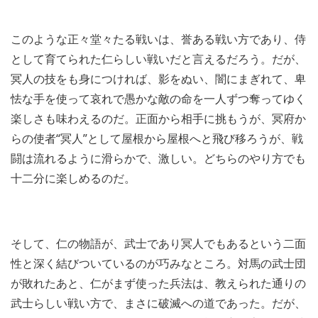
このような正々堂々たる戦いは、誉ある戦い方であり、侍
として育てられた仁らしい戦いだと言えるだろう。だが、
冥人の技をも身につければ、影をぬい、闇にまぎれて、卑
怯な手を使って哀れで愚かな敵の命を一人ずつ奪ってゆく
楽しさも味わえるのだ。正面から相手に挑もうが、冥府か
らの使者“冥人”として屋根から屋根へと飛び移ろうが、戦
闘は流れるように滑らかで、激しい。どちらのやり方でも
十二分に楽しめるのだ。
そして、仁の物語が、武士であり冥人でもあるという二面
性と深く結びついているのが巧みなところ。対馬の武士団
が敗れたあと、仁がまず使った兵法は、教えられた通りの
武士らしい戦い方で、まさに破滅への道であった。だが、