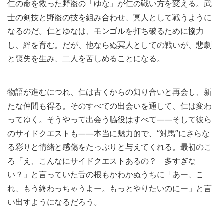
仁の命を救った野盗の「ゆな」が仁の戦い方を変える。武
士の剣技と野盗の技を組み合わせ、冥人として戦うように
なるのだ。仁とゆなは、モンゴルを打ち破るために協力
し、絆を育む。だが、他ならぬ冥人としての戦いが、悲劇
と喪失を生み、二人を苦しめることになる。
物語が進むにつれ、仁は古くからの知り合いと再会し、新
たな仲間も得る。そのすべての出会いを通して、仁は変わ
ってゆく。そうやって出会う脇役はすべて――そして彼ら
のサイドクエストも――本当に魅力的で、“対馬”にさらな
る彩りと情緒と感傷をたっぷりと与えてくれる。最初のこ
ろ「え、こんなにサイドクエストあるの？ 多すぎな
い？」と言っていた舌の根もかわかぬうちに「あー、こ
れ、もう終わっちゃうよー。もっとやりたいのにー」と言
い出すようになるだろう。