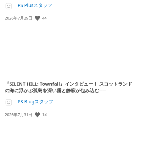
PS Plusスタッフ
公
44
2026年7月29日
開
日:
『SILENT HILL: Townfall』インタビュー！ スコットランド
の海に浮かぶ孤島を深い霧と静寂が包み込む──
PS Blogスタッフ
公
18
2026年7月31日
開
日: