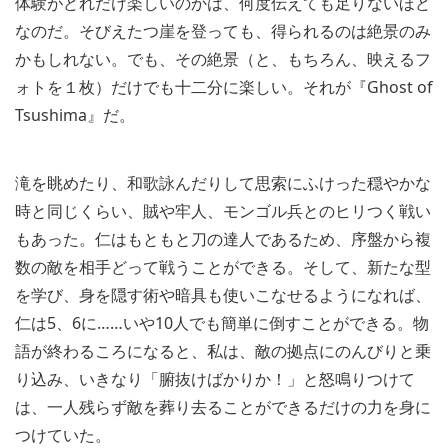
体験がどれだけ楽しいのかは、何度伝えても足りないほど
なのだ。そびえたつ崖を登っても、得られるのは絶景のみ
かもしれない。でも、その絶景（と、もちろん、映えるフ
ォトを１枚）だけでも十二分に楽しい。それが『Ghost of
Tsushima』だ。
滝を眺めたり、和歌詠んだりして思索にふけった穏やかな
時と同じくらい、賊や牢人、モンゴル兵とのヒリつく戦い
もあった。仁はもともと刀の達人であるため、序盤から複
数の敵を相手どって戦うことができる。そして、新たな型
を学び、身を隠す術や暗具も使いこなせるようになれば、
仁は5、6に……いや10人でも簡単に倒すことができる。物
語が終わるころになると、私は、敵の拠点にのんびりと乗
り込み、いきなり「腑抜けばかりか！」と怒鳴りつけて
は、一人残らず敵を葬り去ることができるだけの力を身に
つけていた。