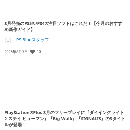
8月発売のPS5®/PS4®注目ソフトはこれだ！【今月のおすす
め新作ガイド】
PS Blogスタッフ
公
15
2026年8月3日
開
日:
PlayStation®Plus 8月のフリープレイに『ダイイングライト
2 ステイ ヒューマン』『Big Walk』『SIGNALIS』の3タイト
ルが登場！