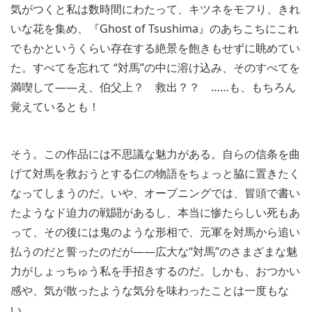
気がつくと私は数時間にわたって、キツネをモフり、きれ
いな花を集め、『Ghost of Tsushima』のあちこちにこれ
でもかというくらい存在する絶景を飽きもせずに眺めてい
た。すべてを忘れて “対馬”の中に溶け込み、そのすべてを
満喫して――え、伯父上？ 救出？？ ……も、もちろん
覚えているとも！
そう。この作品には不思議な魅力がある。自らの信条を曲
げて対馬を救おうとする仁の物語をちょっと脇に置きたく
なってしまうのだ。いや、オープニングでは、冒頭で書い
たようなド迫力の戦闘があるし、本当に惨たらしい死もあ
って、その後には鬼のような形相で、元軍を対馬から追い
払うのだと誓ったのだが――広大な“対馬”のさまざまな魅
力がしょっちゅう私を手招きするのだ。しかも、おつかい
感や、気が散ったような気分を味わったことは一度もな
い。