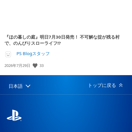
『ほの暮しの庭』明日7月30日発売！ 不可解な掟が残る村
で、のんびりスローライフ!?
PS Blogスタッフ
公
33
2026年7月29日
開
日:
トップに戻る
日本語
Select
Current
a
region:
region