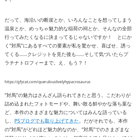
だって、海沿いの断崖とか、いろんなことを想ってしまう
温泉とか、めっちゃ魅力的な稲荷の祠とか、そんなの全部
行ってみたくなるに決まってるじゃないですか！ とにか
く“対馬”にあるすべての要素が私を驚かせ、喜ばせ、誘っ
てくる……クレジットを見た後も……そして気づいたらプ
ラチナトロフィーまで。え、もう？！
https://gfycat.com/querulouslivelyhypacrosaurus
“対馬”の魅力はさんざん語られてきたと思う。こだわりが
詰め込まれたフォトモードや、舞い散る鮮やかな落ち葉な
ど、本作のさまざまな魅力についてはみんな語っている
し、
PSブログでも取り上げてきた
。だがそれでも、本作
の“対馬”がどれほど魅力的なのか、“対馬”でのさまざまな