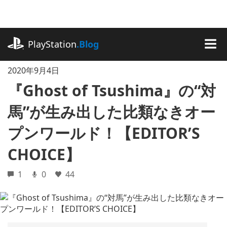
記
事
に
playstation.com
ス
PlayStation
.Blog
キ
MEN
ッ
2020年9月4日
プ
『Ghost of Tsushima』の“対
馬”が生み出した比類なきオー
プンワールド！【EDITOR’S
CHOICE】
1
0
44