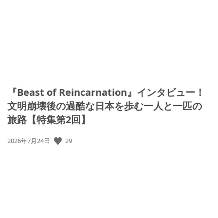
日:
『Beast of Reincarnation』インタビュー！
文明崩壊後の過酷な日本を歩む一人と一匹の
旅路【特集第2回】
公
29
2026年7月24日
開
日: