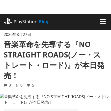
記
事
に
playstation.com
ス
PlayStation
.Blog
キ
MEN
ッ
2020年8月27日
プ
音楽革命を先導する『NO
STRAIGHT ROADS(ノー・ス
トレート・ロード)』が本日発
売！
0
0
5