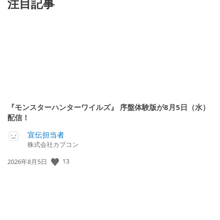
注目記事
『モンスターハンターワイルズ』 序盤体験版が8月5日（水）
配信！
宣伝担当者
株式会社カプコン
公
13
2026年8月5日
開
日: