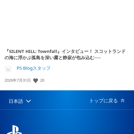
『SILENT HILL: Townfall』インタビュー！ スコットランド
の海に浮かぶ孤島を深い霧と静寂が包み込む──
PS Blogスタッフ
公
20
2026年7月31日
開
日:
トップに戻る
日本語
Select
Current
a
region:
region