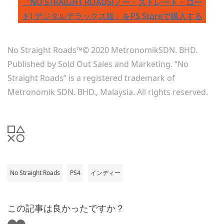
『NO STRAIGHT ROADS(ノー・ストレート・ロー
ド) デジタルデラックス版』をPS Storeで購入する
No Straight Roads™© 2020 MetronomikSDN. BHD.
Published by Sold Out Sales and Marketing. “No
Straight Roads” is a registered trademark of
Metronomik SDN. BHD., Malaysia. All rights reserved.
No Straight Roads
PS4
インディー
この記事は良かったですか？
い