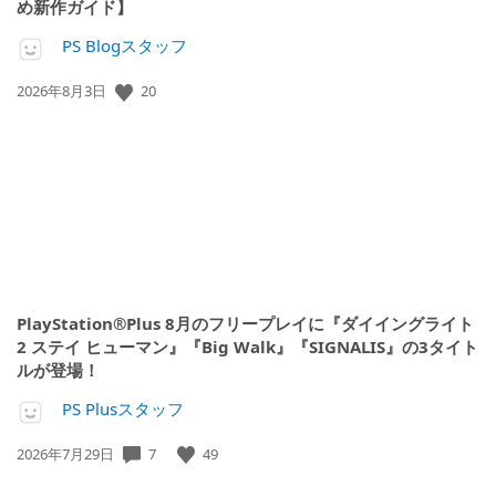
め新作ガイド】
PS Blogスタッフ
公
20
2026年8月3日
開
日:
PlayStation®Plus 8月のフリープレイに『ダイイングライト
2 ステイ ヒューマン』『Big Walk』『SIGNALIS』の3タイト
ルが登場！
PS Plusスタッフ
公
7
49
2026年7月29日
開
日: