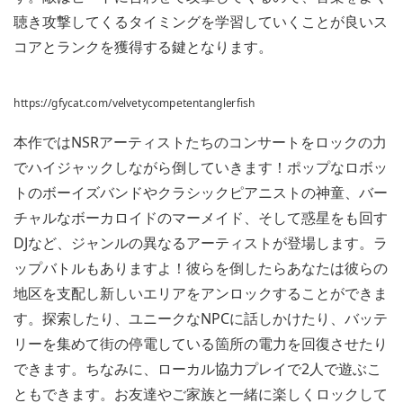
聴き攻撃してくるタイミングを学習していくことが良いス
コアとランクを獲得する鍵となります。
https://gfycat.com/velvetycompetentanglerfish
本作ではNSRアーティストたちのコンサートをロックの力
でハイジャックしながら倒していきます！ポップなロボッ
トのボーイズバンドやクラシックピアニストの神童、バー
チャルなボーカロイドのマーメイド、そして惑星をも回す
DJなど、ジャンルの異なるアーティストが登場します。ラ
ップバトルもありますよ！彼らを倒したらあなたは彼らの
地区を支配し新しいエリアをアンロックすることができま
す。探索したり、ユニークなNPCに話しかけたり、バッテ
リーを集めて街の停電している箇所の電力を回復させたり
できます。ちなみに、ローカル協力プレイで2人で遊ぶこ
ともできます。お友達やご家族と一緒に楽しくロックして