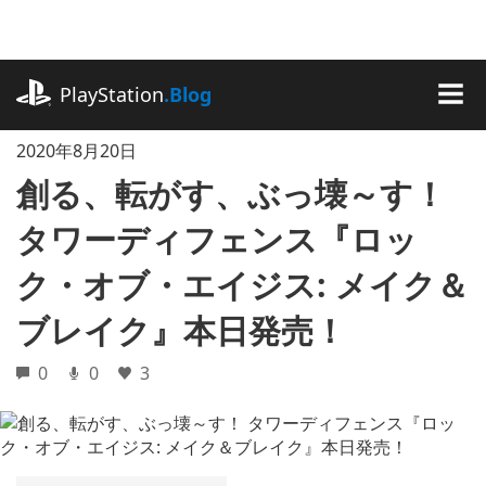
記
事
に
playstation.com
ス
PlayStation
.Blog
キ
MEN
ッ
2020年8月20日
プ
創る、転がす、ぶっ壊～す！
タワーディフェンス『ロッ
ク・オブ・エイジス: メイク＆
ブレイク』本日発売！
0
0
3