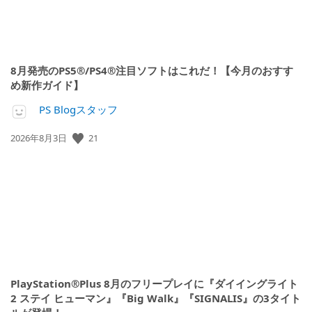
8月発売のPS5®/PS4®注目ソフトはこれだ！【今月のおすす
め新作ガイド】
PS Blogスタッフ
公
21
2026年8月3日
開
日:
PlayStation®Plus 8月のフリープレイに『ダイイングライト
2 ステイ ヒューマン』『Big Walk』『SIGNALIS』の3タイト