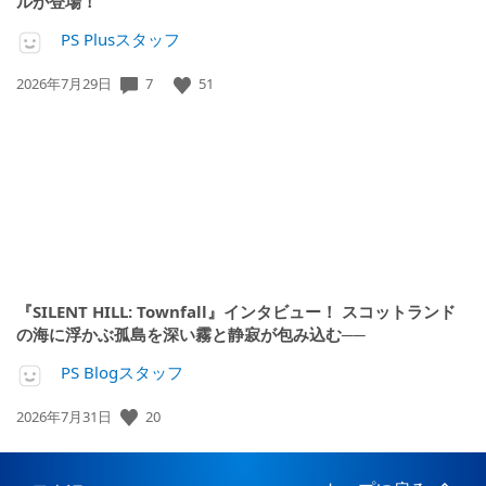
ルが登場！
PS Plusスタッフ
公
7
51
2026年7月29日
開
日:
『SILENT HILL: Townfall』インタビュー！ スコットランド
の海に浮かぶ孤島を深い霧と静寂が包み込む──
PS Blogスタッフ
公
20
2026年7月31日
開
日: