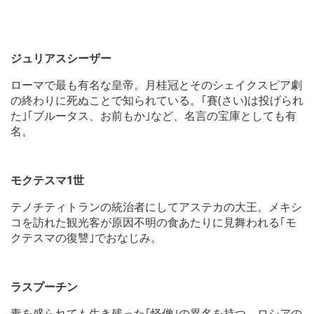
ジュリアスシーザー
ローマで最も有名な皇帝。月桂冠とそのシェイクスピア劇
の終わりに死ぬことで知られている。｢賽(さい)は投げられ
た｣｢ブルータス、お前もか｣など、名言の宝庫としても有
名。
モクテスマ1世
テノチティトランの統治者にしてアステカの大王。メキシ
コを訪れた観光客が原因不明の食あたりに見舞われる｢モ
クテスマの復讐｣でおなじみ。
ラスプーチン
毒を盛られても生き残った｢怪僧｣の異名を持つ、ロシアの