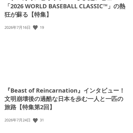
「2026 WORLD BASEBALL CLASSIC™」の熱
狂が蘇る【特集】
公
19
2026年7月16日
開
日:
『Beast of Reincarnation』インタビュー！
文明崩壊後の過酷な日本を歩む一人と一匹の
旅路【特集第2回】
公
31
2026年7月24日
開
日: