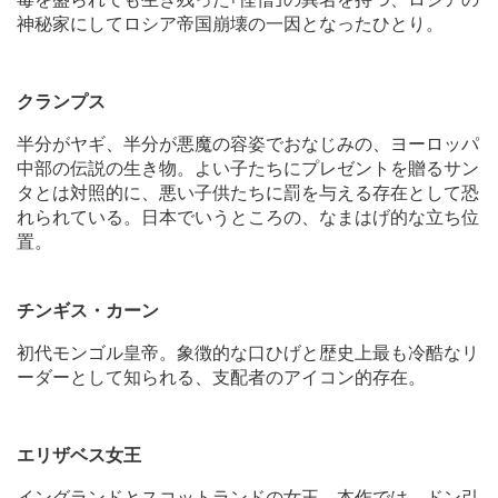
神秘家にしてロシア帝国崩壊の一因となったひとり。
クランプス
半分がヤギ、半分が悪魔の容姿でおなじみの、ヨーロッパ
中部の伝説の生き物。よい子たちにプレゼントを贈るサン
タとは対照的に、悪い子供たちに罰を与える存在として恐
れられている。日本でいうところの、なまはげ的な立ち位
置。
チンギス・カーン
初代モンゴル皇帝。象徴的な口ひげと歴史上最も冷酷なリ
ーダーとして知られる、支配者のアイコン的存在。
エリザベス女王
イングランドとスコットランドの女王。本作では、ドン引