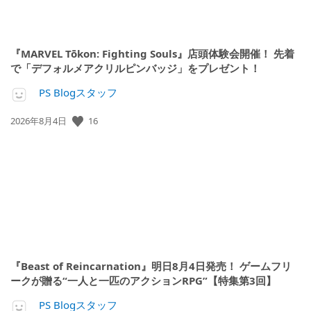
『MARVEL Tōkon: Fighting Souls』店頭体験会開催！ 先着
で「デフォルメアクリルピンバッジ」をプレゼント！
PS Blogスタッフ
公
16
2026年8月4日
開
日:
『Beast of Reincarnation』明日8月4日発売！ ゲームフリ
ークが贈る“一人と一匹のアクションRPG”【特集第3回】
PS Blogスタッフ