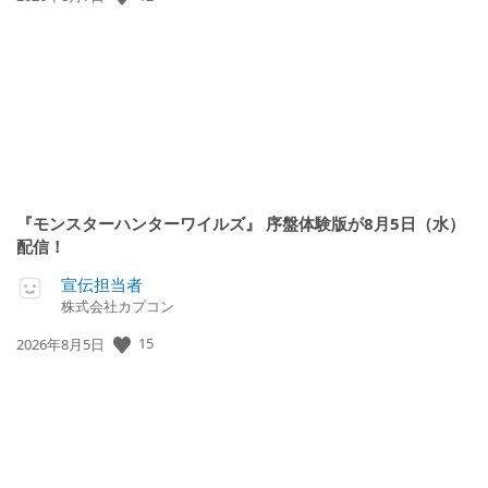
開
日:
『モンスターハンターワイルズ』 序盤体験版が8月5日（水）
配信！
宣伝担当者
株式会社カプコン
公
15
2026年8月5日
開
日: