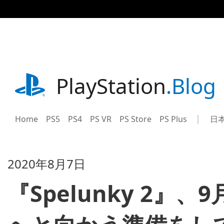
記
事
に
ス
キ
ッ
プ
playstation.com
PlayStation
.Blog
Home
PS5
PS4
PS VR
PS Store
PS Plus
日
Sel
Cur
a
reg
reg
2020年8月7日
『Spelunky 2』