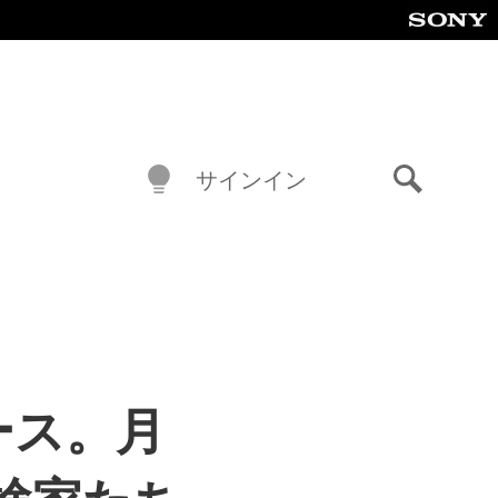
サインイン
検
索
リース。月