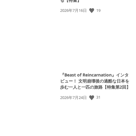
る【特集】
公
19
2026年7月16日
開
日:
『Beast of Reincarnation』インタ
View
ビュー！ 文明崩壊後の過酷な日本を
and
歩む一人と一匹の旅路【特集第2回】
download
image
公
31
2026年7月24日
開
日: