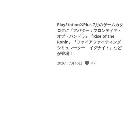
PlayStation®Plus 7月のゲームカタ
ログに『アバター：フロンティア・
オブ・パンドラ』『Rise of the
Ronin』『ファイアファイティング
シミュレ一タ一 イグナイト』など
が登場！
公
47
2026年7月16日
開
日: