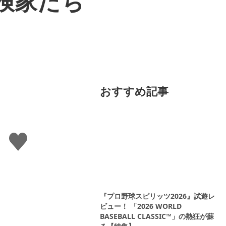
検家たち
おすすめ記事
い
い
ね
す
る
『プロ野球スピリッツ2026』試遊レ
ビュー！ 「2026 WORLD
BASEBALL CLASSIC™」の熱狂が蘇