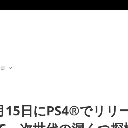
本語
ect
rent
ion:
ion
、9月15日にPS4®でリ