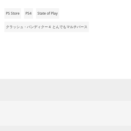
PS Store
PS4
State of Play
クラッシュ・バンディクー４ とんでもマルチバース