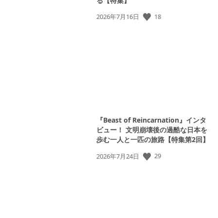
る【特集】
公
18
2026年7月16日
開
日:
『Beast of Reincarnation』インタ
ビュー！ 文明崩壊後の過酷な日本を
歩む一人と一匹の旅路【特集第2回】
公
29
2026年7月24日
開
日: