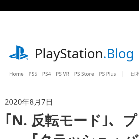
記
事
に
ス
キ
ッ
プ
playstation.com
PlayStation
.Blog
Home
PS5
PS4
PS VR
PS Store
PS Plus
日
Sel
Cur
a
reg
reg
2020年8月7日
｢N. 反転モード｣