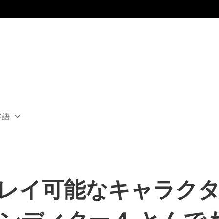
本語
ect
rent
ion:
ion
、プレイ可能なキャラク