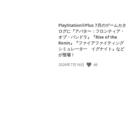
PlayStation®Plus 7月のゲームカタ
ログに『アバター：フロンティア・
オブ・パンドラ』『Rise of the
Ronin』『ファイアファイティング
シミュレ一タ一 イグナイト』など
が登場！
公
46
2026年7月16日
開
View
日:
and
download
image