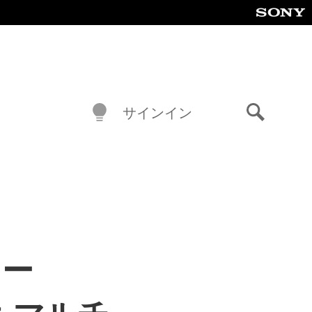
サインイン
検
索
ター