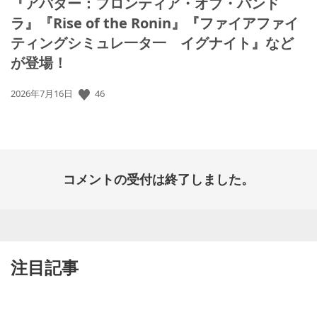
『アバター：フロンティア・オブ・パンド
ラ』『Rise of the Ronin』『ファイアファイ
ティングシミュレ一タ一 イグナイト』など
が登場！
公
46
2026年7月16日
開
日:
コメントの受付は終了しました。
注目記事