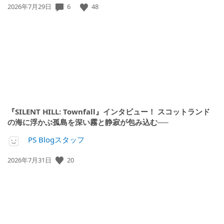
公
6
48
2026年7月29日
開
日:
『SILENT HILL: Townfall』インタビュー！ スコットランド
の海に浮かぶ孤島を深い霧と静寂が包み込む──
PS Blogスタッフ
公
20
2026年7月31日
開
日: