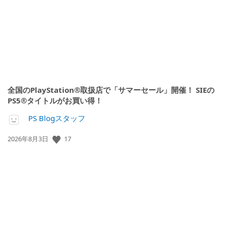
日:
全国のPlayStation®取扱店で「サマーセール」開催！ SIEの
PS5®タイトルがお買い得！
PS Blogスタッフ
公
17
2026年8月3日
開
日: