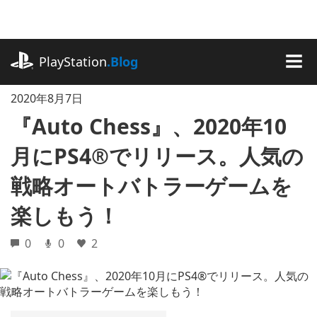
記
事
に
playstation.com
ス
PlayStation
.Blog
キ
MEN
ッ
2020年8月7日
プ
『Auto Chess』、2020年10
月にPS4®でリリース。人気の
戦略オートバトラーゲームを
楽しもう！
0
0
2