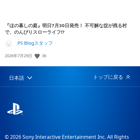
『ほの暮しの庭』明日7月30日発売！ 不可解な掟が残る村
で、のんびりスローライフ!?
PS Blogスタッフ
公
36
2026年7月29日
開
日:
トップに戻る
日本語
Select
Current
a
region:
region
© 2026 Sony Interactive Entertainment Inc. All Rights