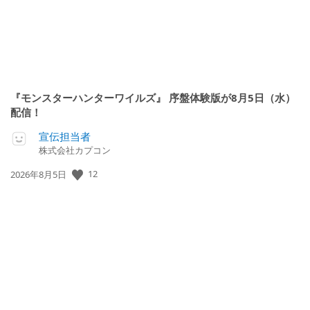
『モンスターハンターワイルズ』 序盤体験版が8月5日（水）
配信！
宣伝担当者
株式会社カプコン
公
12
2026年8月5日
開
日: