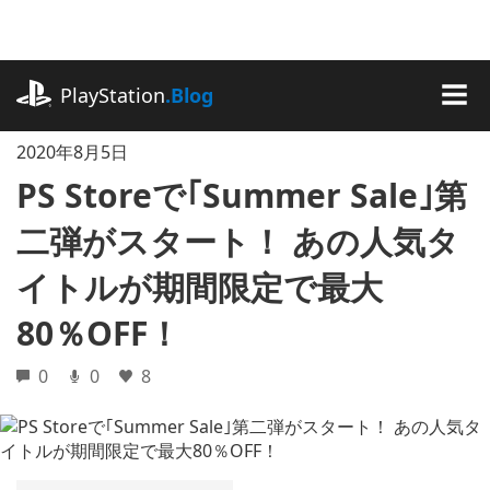
記
事
に
playstation.com
ス
PlayStation
.Blog
キ
MEN
ッ
2020年8月5日
プ
PS Storeで｢Summer Sale｣第
二弾がスタート！ あの人気タ
イトルが期間限定で最大
80％OFF！
0
0
8