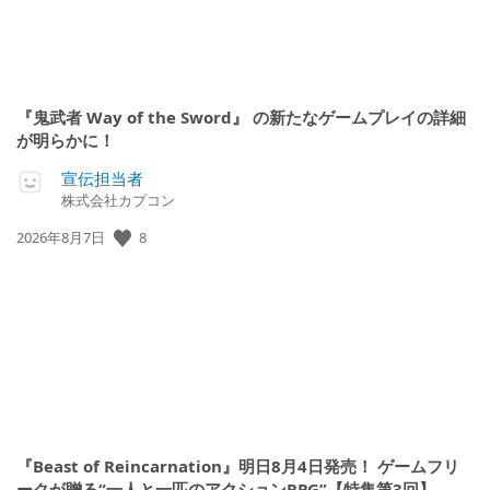
『鬼武者 Way of the Sword』 の新たなゲームプレイの詳細
が明らかに！
宣伝担当者
株式会社カプコン
公
8
2026年8月7日
開
日:
『Beast of Reincarnation』明日8月4日発売！ ゲームフリ
ークが贈る“一人と一匹のアクションRPG”【特集第3回】