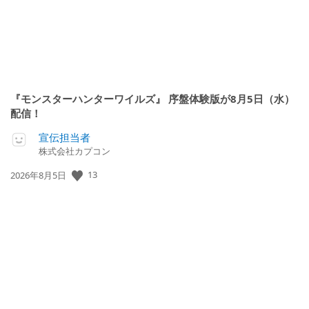
『モンスターハンターワイルズ』 序盤体験版が8月5日（水）
配信！
宣伝担当者
株式会社カプコン
公
13
2026年8月5日
開
日: