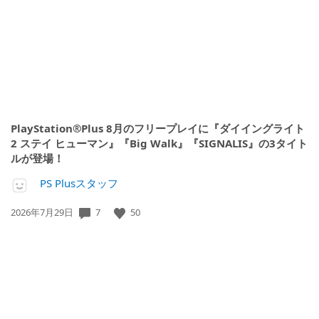
日:
PlayStation®Plus 8月のフリープレイに『ダイイングライト
2 ステイ ヒューマン』『Big Walk』『SIGNALIS』の3タイト
ルが登場！
PS Plusスタッフ
公
7
50
2026年7月29日
開
日: