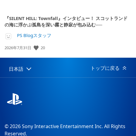
『SILENT HILL: Townfall』インタビュー！ スコットランド
の海に浮かぶ孤島を深い霧と静寂が包み込む──
PS Blogスタッフ
公
20
2026年7月31日
開
日:
トップに戻る
日本語
Select
Current
a
region:
region
© 2026 Sony Interactive Entertainment Inc. All Rights
Reserved.