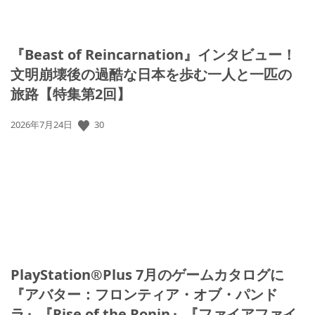
『Beast of Reincarnation』インタビュー！
文明崩壊後の過酷な日本を歩む一人と一匹の
旅路【特集第2回】
公
30
2026年7月24日
開
日:
PlayStation®Plus 7月のゲームカタログに
『アバター：フロンティア・オブ・パンド
ラ』『Rise of the Ronin』『ファイアファイ