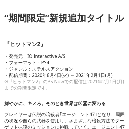
“期間限定”新規追加タイトル
V
i
『ヒットマン2』
e
w
a
・発売元：IO Interactive A/S
n
・フォーマット：PS4
d
・ジャンル：ステルスアクション
d
o
・配信期間：2020年8月4日(火) ～ 2021年2月1日(月)
w
※『ヒットマン2』のPS Nowでの配信は2021年2月1日(月)
n
までの期間限定です。
l
o
a
鮮やかに、キメろ。そのとき世界は凶器に変わる
d
i
プレイヤーは伝説の暗殺者｢エージェント47｣となり、周囲
m
の状況や自らの武器を使用し、さまざまな暗殺方法でター
a
g
ゲット抹殺のミッションに挑戦していく。エージェント47