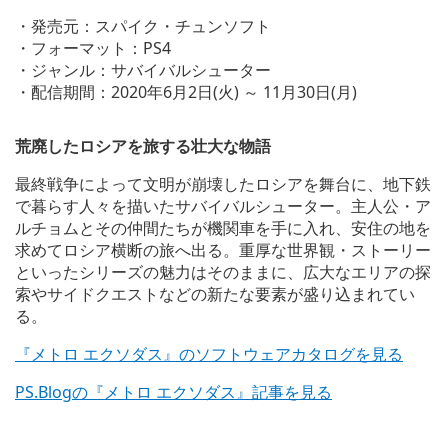
w
a
・発売元：スパイク・チュンソフト
n
・フォーマット：PS4
d
・ジャンル：サバイバルシューター
d
o
・配信期間：2020年6月2日(火) ～ 11月30日(月)
w
n
l
荒廃したロシアを旅する壮大な物語
o
a
最終戦争によって文明が崩壊したロシアを舞台に、地下鉄
d
で暮らす人々を描いたサバイバルシューター。主人公・ア
i
ルチョムとその仲間たちが機関車を手に入れ、安住の地を
m
求めてロシア横断の旅へ出る。重厚な世界観・ストーリー
a
g
といったシリーズの魅力はそのままに、広大なエリアの探
e
索やサイドクエストなどの新たな要素が盛り込まれてい
る。
『メトロ エクソダス』のソフトウェアカタログを見る
PS.Blogの『メトロ エクソダス』記事を見る