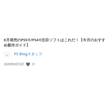
8月発売のPS5®/PS4®注目ソフトはこれだ！【今月のおすす
め新作ガイド】
PS Blogスタッフ
公
21
2026年8月3日
開
日: