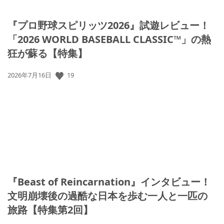
『プロ野球スピリッツ2026』試遊レビュー！
「2026 WORLD BASEBALL CLASSIC™」の熱
狂が蘇る【特集】
公
19
2026年7月16日
開
日:
『Beast of Reincarnation』インタビュー！
文明崩壊後の過酷な日本を歩む一人と一匹の
旅路【特集第2回】