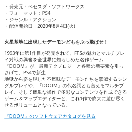
a
・発売元：ベセスダ・ソフトワークス
n
・フォーマット：PS4
d
・ジャンル：アクション
d
o
・配信開始日：2020年8月4日(火)
w
n
l
火星基地に出現したデーモンどもをぶっ飛ばせ！
o
a
1993年に第1作目が発売されて、FPSの魅力とマルチプレ
d
イ対戦の興奮を全世界に知らしめた名作ゲーム
i
『DOOM』が、最新テクノロジーと各種の新要素を引っ
m
さげて、PS4で新生！
a
g
地獄から姿を現した不気味なデーモンたちを撃滅するシン
e
グルプレイや、『DOOM』の代名詞とも言えるマルチプ
レイ、そして簡単な操作で多彩なコンテンツを作成できる
ゲーム＆マップエディターと、これ1作で膨大に遊び尽く
せるボリュームとなっている。
『DOOM』のソフトウェアカタログを見る