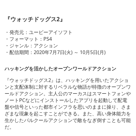
V
i
『ウォッチドッグス2』
e
w
a
・発売元：ユービーアイソフト
n
・フォーマット：PS4
d
・ジャンル：アクション
d
o
・配信期間：2020年7月7日(火) ～ 10月5日(月)
w
n
l
ハッキングを活かしたオープンワールドアクション
o
a
『ウォッチドッグス2』は、ハッキングを用いたアクショ
d
ンと支配体制に対するリベラルな物語が特徴のオープンワ
i
ールドアクション。主人公のマーカスはスマートフォンや
m
ノートPCなどにインストールしたアプリを起動して配電
a
g
盤や信号といった都市インフラを思いのままに操り、さま
e
ざまな現象を起こすことができる。また、高い身体能力を
生かしたパルクールアクションで敵をなぎ倒すことも可能
だ。