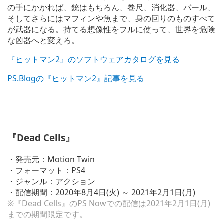
e
の手にかかれば、銃はもちろん、巻尺、消化器、バール、
そしてさらにはマフィンや魚まで、身の回りのものすべて
が武器になる。持てる想像性をフルに使って、世界を危険
な凶器へと変えろ。
『ヒットマン2』のソフトウェアカタログを見る
PS.Blogの『ヒットマン2』記事を見る
V
i
『Dead Cells』
e
w
a
・発売元：Motion Twin
n
・フォーマット：PS4
d
・ジャンル：アクション
d
o
・配信期間：2020年8月4日(火) ～ 2021年2月1日(月)
w
※『Dead Cells』のPS Nowでの配信は2021年2月1日(月)
n
までの期間限定です。
l