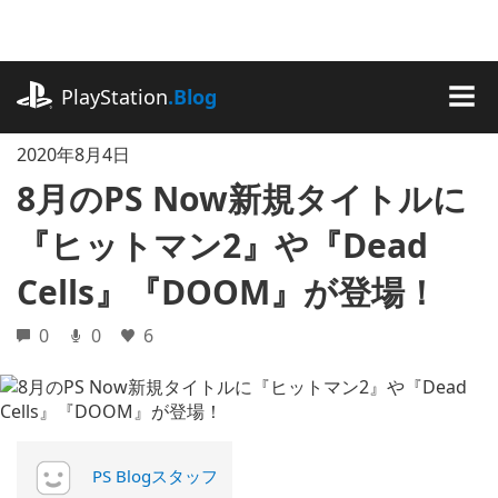
記
事
に
playstation.com
ス
PlayStation
.Blog
キ
MEN
ッ
2020年8月4日
プ
8月のPS Now新規タイトルに
『ヒットマン2』や『Dead
Cells』『DOOM』が登場！
0
0
6
PS Blogスタッフ