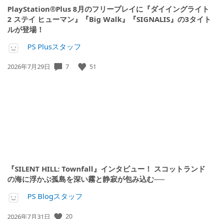
PlayStation®Plus 8月のフリープレイに『ダイイングライト
2 ステイ ヒューマン』『Big Walk』『SIGNALIS』の3タイト
ルが登場！
PS Plusスタッフ
公
7
51
2026年7月29日
開
日:
『SILENT HILL: Townfall』インタビュー！ スコットランド
の海に浮かぶ孤島を深い霧と静寂が包み込む──
PS Blogスタッフ
公
20
2026年7月31日