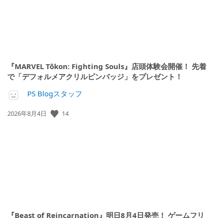
『MARVEL Tōkon: Fighting Souls』店頭体験会開催！ 先着
で「デフォルメアクリルピンバッジ」をプレゼント！
PS Blogスタッフ
公
14
2026年8月4日
開
日:
『Beast of Reincarnation』明日8月4日発売！ ゲームフリ