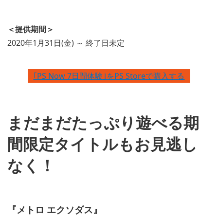
＜提供期間＞
2020年1月31日(金) ～ 終了日未定
｢PS Now 7日間体験｣をPS Storeで購入する
まだまだたっぷり遊べる期
間限定タイトルもお見逃し
なく！
V
i
『メトロ エクソダス』
e