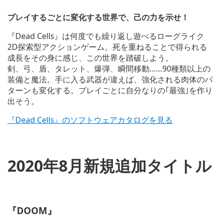
o
a
プレイするごとに変化する世界で、己の力を示せ！
d
i
『Dead Cells』は何度でも繰り返し遊べるローグライク
m
2D探索型アクションゲーム。死を重ねることで得られる
a
g
成長をその身に感じ、この世界を踏破しよう。
e
剣、弓、盾、タレット、爆弾、瞬間移動……90種類以上の
装備と魔法。手に入る武器が違えば、強化される肉体のパ
ターンも変化する。プレイごとに自分なりの｢最強｣を作り
出そう。
『Dead Cells』のソフトウェアカタログを見る
2020年8月新規追加タイトル
V
i
『DOOM』
e
w