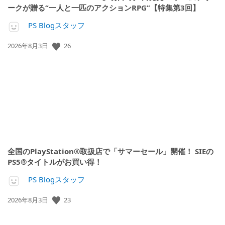
ークが贈る“一人と一匹のアクションRPG”【特集第3回】
PS Blogスタッフ
公
26
2026年8月3日
開
日:
全国のPlayStation®取扱店で「サマーセール」開催！ SIEの
PS5®タイトルがお買い得！
PS Blogスタッフ
公
23
2026年8月3日
開
日: