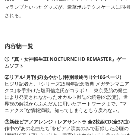
マランプといったグッズが、豪華ボルテクスケースに同梱
される。
内容物一覧
①『真・女神転生III NOCTURNE HD REMASTER』ゲー
ムソフト
②リアル｢月刊 妖(あやかし)特別最終号｣(全106ページ)
ヒジリ記者と、｢シリーズ25周年記念教典 メガテンマニア
クス｣を手掛けた塩田信之氏がコラボ！ 東京受胎の発生
により発売されなかったオカルト雑誌の続巻(の設定)。世
界観の解説からふんだんに用いたアートワークまで、”マ
ニアクス”な情報満載。知ってしまうともう戻れない。
③新録ピアノアレンジ＋レアサントラ 全2枚組CD(全37曲)
作中の”あの名曲たち”をピアノ演奏のみで新録した必聴の
｢新録ピアノアレンジ｣と、販売中のサウンドトラックには