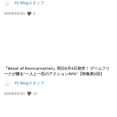
PS Blogスタッフ
公
9
2026年8月4日
開
日:
『Beast of Reincarnation』明日8月4日発売！ ゲームフリ
ークが贈る“一人と一匹のアクションRPG”【特集第3回】
PS Blogスタッフ
公
23
2026年8月3日
開
日: