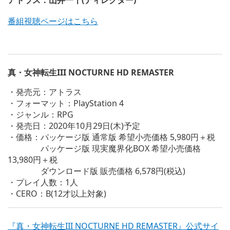
アトラス：山井一千(ディレクター)
n
w
a
d
n
d
d
番組視聴ページはこちら
l
i
o
o
m
w
a
a
n
d
g
l
i
e
o
m
真・女神転生III NOCTURNE HD REMASTER
a
a
d
g
・発売元：アトラス
i
e
・フォーマット：PlayStation 4
m
a
・ジャンル：RPG
g
・発売日：2020年10月29日(木)予定
e
・価格：パッケージ版 通常版 希望小売価格 5,980円＋税
パッケージ版 現実魔界化BOX 希望小売価格
13,980円＋税
ダウンロード版 販売価格 6,578円(税込)
・プレイ人数：1人
・CERO：B(12才以上対象)
『真・女神転生III NOCTURNE HD REMASTER』公式サイ