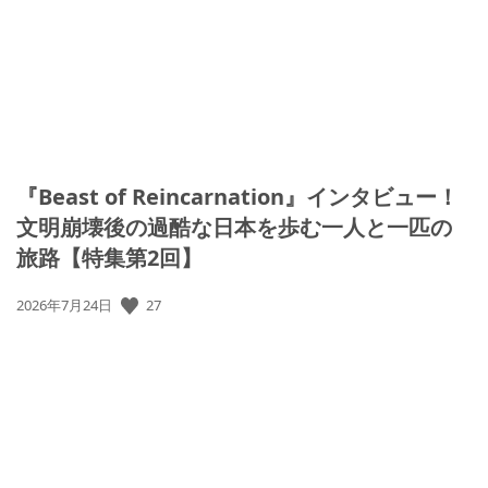
日:
『Beast of Reincarnation』インタビュー！
文明崩壊後の過酷な日本を歩む一人と一匹の
旅路【特集第2回】
公
27
2026年7月24日
開
日: