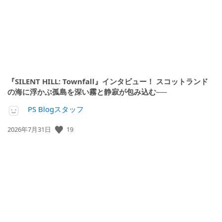
『SILENT HILL: Townfall』インタビュー！ スコットランド
の海に浮かぶ孤島を深い霧と静寂が包み込む──
PS Blogスタッフ
公
19
2026年7月31日
開
日: