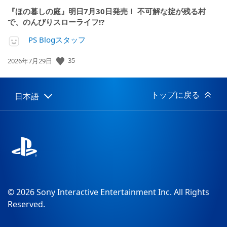
『ほの暮しの庭』明日7月30日発売！ 不可解な掟が残る村
で、のんびりスローライフ!?
PS Blogスタッフ
公
35
2026年7月29日
開
日:
トップに戻る
日本語
Select
Current
a
region:
region
© 2026 Sony Interactive Entertainment Inc. All Rights
Reserved.