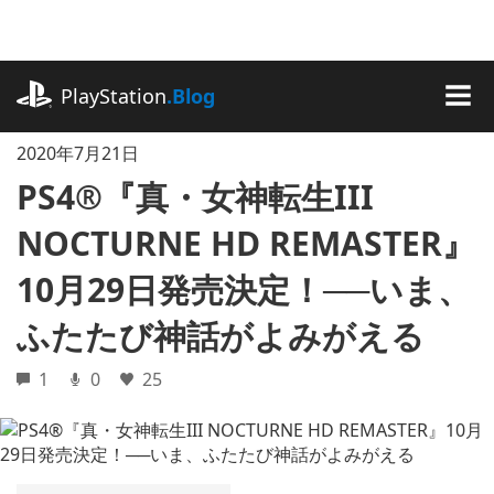
記
事
に
playstation.com
ス
PlayStation
.Blog
キ
MEN
ッ
2020年7月21日
プ
PS4®『真・女神転生III
NOCTURNE HD REMASTER』
10月29日発売決定！──いま、
ふたたび神話がよみがえる
1
0
25