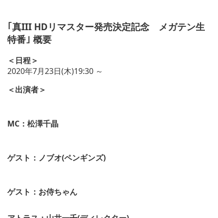
｢真III HDリマスター発売決定記念 メガテン生
特番｣ 概要
＜日程＞
2020年7月23日(木)19:30 ～
＜出演者＞
V
i
MC：松澤千晶
e
w
V
a
i
n
ゲスト：ノブオ(ペンギンズ)
e
d
w
d
V
a
o
i
n
w
ゲスト：お侍ちゃん
e
d
n
w
d
l
a
o
o