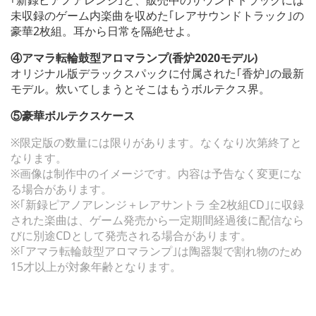
未収録のゲーム内楽曲を収めた｢レアサウンドトラック｣の
豪華2枚組。耳から日常を隔絶せよ。
④アマラ転輪鼓型アロマランプ(香炉2020モデル)
オリジナル版デラックスパックに付属された｢香炉｣の最新
モデル。炊いてしまうとそこはもうボルテクス界。
⑤豪華ボルテクスケース
※限定版の数量には限りがあります。なくなり次第終了と
なります。
※画像は制作中のイメージです。内容は予告なく変更にな
る場合があります。
※｢新録ピアノアレンジ＋レアサントラ 全2枚組CD｣に収録
された楽曲は、ゲーム発売から一定期間経過後に配信なら
びに別途CDとして発売される場合があります。
※｢アマラ転輪鼓型アロマランプ｣は陶器製で割れ物のため
15才以上が対象年齢となります。