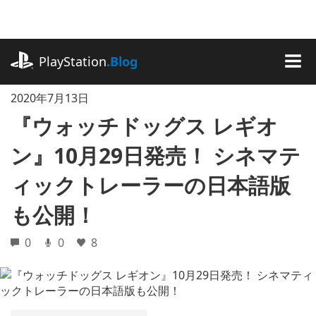
記
事
に
playstation.com
ス
PlayStation
.Blog
キ
MEN
ッ
2020年7月13日
プ
『ウォッチドッグス レギオ
ン』10月29日発売！ シネマテ
ィックトレーラーの日本語版
も公開！
0
0
8