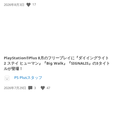
公
17
2026年8月3日
開
日:
PlayStation®Plus 8月のフリープレイに『ダイイングライト
2 ステイ ヒューマン』『Big Walk』『SIGNALIS』の3タイト
ルが登場！
PS Plusスタッフ
公
3
47
2026年7月29日
開
日: