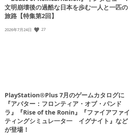
文明崩壊後の過酷な日本を歩む一人と一匹の
旅路【特集第2回】
公
27
2026年7月24日
開
日:
PlayStation®Plus 7月のゲームカタログに
『アバター：フロンティア・オブ・パンド
ラ』『Rise of the Ronin』『ファイアファイ
ティングシミュレ一タ一 イグナイト』など
が登場！