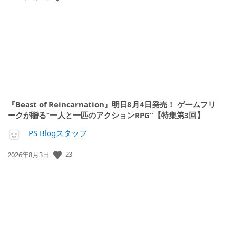
開
日:
『Beast of Reincarnation』明日8月4日発売！ ゲームフリ
ークが贈る“一人と一匹のアクションRPG”【特集第3回】
PS Blogスタッフ
公
23
2026年8月3日
開
日: