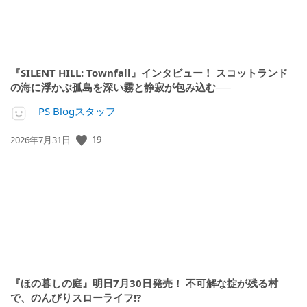
『SILENT HILL: Townfall』インタビュー！ スコットランド
の海に浮かぶ孤島を深い霧と静寂が包み込む──
PS Blogスタッフ
公
19
2026年7月31日
開
日:
『ほの暮しの庭』明日7月30日発売！ 不可解な掟が残る村
で、のんびりスローライフ!?