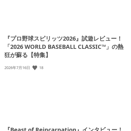
『プロ野球スピリッツ2026』試遊レビュー！
「2026 WORLD BASEBALL CLASSIC™」の熱
狂が蘇る【特集】
公
18
2026年7月16日
開
日:
『Beast of Reincarnation』インタビュー！