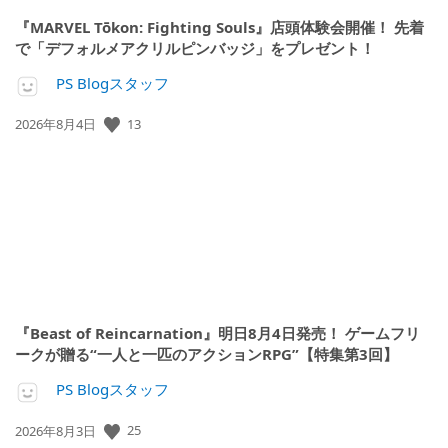
『MARVEL Tōkon: Fighting Souls』店頭体験会開催！ 先着
で「デフォルメアクリルピンバッジ」をプレゼント！
PS Blogスタッフ
公
13
2026年8月4日
開
日:
『Beast of Reincarnation』明日8月4日発売！ ゲームフリ
ークが贈る“一人と一匹のアクションRPG”【特集第3回】
PS Blogスタッフ
公
25
2026年8月3日
開