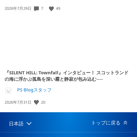
公
7
49
2026年7月29日
開
日:
『SILENT HILL: Townfall』インタビュー！ スコットランド
の海に浮かぶ孤島を深い霧と静寂が包み込む──
PS Blogスタッフ
公
20
2026年7月31日
開
日:
トップに戻る
日本語
Select
Current
a
region:
region