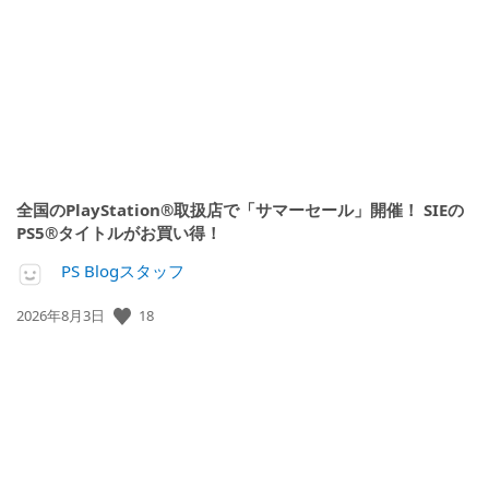
日:
全国のPlayStation®取扱店で「サマーセール」開催！ SIEの
PS5®タイトルがお買い得！
PS Blogスタッフ
公
18
2026年8月3日
開
日: