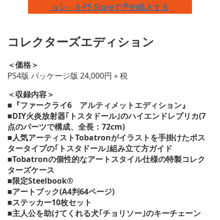
ョン』をPS Storeで予約購入する
コレクターズエディション
＜価格＞
PS4版 パッケージ版 24,000円＋税
＜収録内容＞
■『ファークライ6 アルティメットエディション』
■DIY火炎放射器｢トスタドール｣のハイエンドレプリカ(7
点のパーツで構成、全長：72cm)
■人気アーティストTobatronがイラストを手掛けたポス
タータイプの｢トスタドール｣組み立て方ガイド
■Tobatronの個性的なアートスタイル仕様の特製コレク
ターズケース
■限定Steelbook®
■アートブック(A4判64ページ)
■ステッカー10枚セット
■主人公を助けてくれる犬｢チョリソー｣のキーチェーン