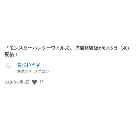
『モンスターハンターワイルズ』 序盤体験版が8月5日（水）
配信！
宣伝担当者
株式会社カプコン
公
13
2026年8月5日
開
日: