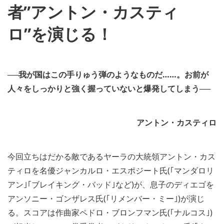
者”アントン・カスティ
ロ”を演じる！
──我が国はこの手りゅう弾のようなものだ……。お前が
人々をしっかりと強く握っていないと爆発してしまう──
アントン・カスティロ
今回立ちはだかる敵であるヤーラの大統領アントン・カス
ティロを名優ジャンカルロ・エスポジート氏(｢マンダロリ
アン｣｢ブレイキング・バッド｣など)が、息子のディエゴを
アンソニー・ゴンザレス氏(｢リメンバー・ミー｣)が演じ
る。スコアは作曲家ペドロ・ブロンフマン氏(｢ナルコス｣)