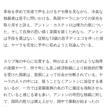
革命を求めて街道で声を上げるデモ隊を見ながら、冷血な
独裁者は息子に問いかける。島国ヤーラにかつての栄光を
取り戻すと訴え、アントン・カスティロは権力の座につい
た。そして自身の思い描く楽園を築くためなら、アントン
は手段を選ばない。従順な13歳の息子ディエゴを伴った彼
は、ヤーラを完全に手中に収めようと目論んでいる。
カリブ海の中心に位置する、時が止まったかのような熱帯
の楽園ヤーラ。何十年にも及ぶ経済制裁により財政的打撃
を受けた国家は、貧困によって社会が分断されている。ヤ
ーラの人々の中には、疑うことなくアントンに追従する者
もいるが、一方では楽園復興の名の下に服従を強制させら
れていると感じる者も多い。アントンの苛烈な独裁に対し
て、国民の怒りは燃え上がり、国中で暴動が始まったの