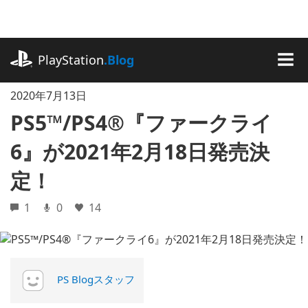
記
事
に
playstation.com
ス
PlayStation
.Blog
キ
MEN
ッ
2020年7月13日
プ
PS5™/PS4®『ファークライ
6』が2021年2月18日発売決
定！
1
0
14
PS Blogスタッフ