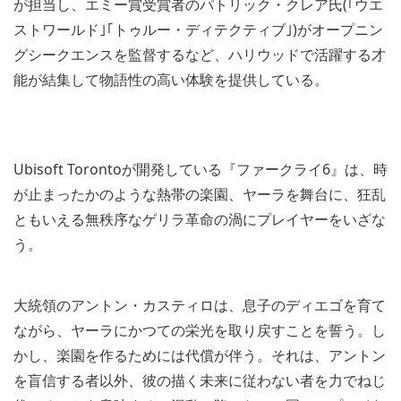
が担当し、エミー賞受賞者のパトリック・クレア氏(｢ウエ
ストワールド｣｢トゥルー・ディテクティブ｣)がオープニン
グシークエンスを監督するなど、ハリウッドで活躍する才
能が結集して物語性の高い体験を提供している。
Ubisoft Torontoが開発している『ファークライ6』は、時
が止まったかのような熱帯の楽園、ヤーラを舞台に、狂乱
ともいえる無秩序なゲリラ革命の渦にプレイヤーをいざな
う。
大統領のアントン・カスティロは、息子のディエゴを育て
ながら、ヤーラにかつての栄光を取り戻すことを誓う。し
かし、楽園を作るためには代償が伴う。それは、アントン
を盲信する者以外、彼の描く未来に従わない者を力でねじ