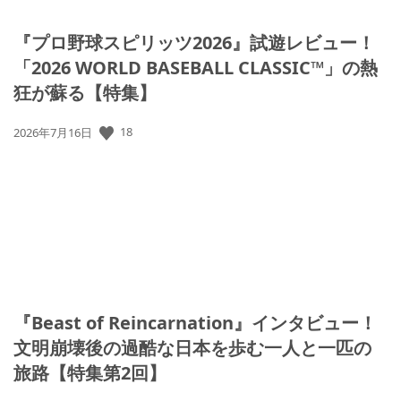
『プロ野球スピリッツ2026』試遊レビュー！
「2026 WORLD BASEBALL CLASSIC™」の熱
狂が蘇る【特集】
公
18
2026年7月16日
開
日:
『Beast of Reincarnation』インタビュー！
文明崩壊後の過酷な日本を歩む一人と一匹の
旅路【特集第2回】