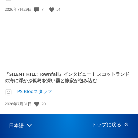
公
7
51
2026年7月29日
開
日:
『SILENT HILL: Townfall』インタビュー！ スコットランド
の海に浮かぶ孤島を深い霧と静寂が包み込む──
PS Blogスタッフ
公
20
2026年7月31日
開
日:
トップに戻る
日本語
Select
Current
a
region:
region