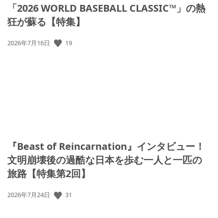
「2026 WORLD BASEBALL CLASSIC™」の熱
狂が蘇る【特集】
公
19
2026年7月16日
開
日:
『Beast of Reincarnation』インタビュー！
文明崩壊後の過酷な日本を歩む一人と一匹の
旅路【特集第2回】
公
31
2026年7月24日
開
日: