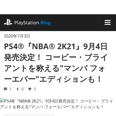
記
事
に
playstation.com
ス
PlayStation
.Blog
キ
MEN
ッ
2020年7月3日
プ
PS4®『NBA® 2K21』9月4日
発売決定！ コービー・ブライ
アントを称える"マンバ フォ
ーエバー"エディションも！
1
0
3