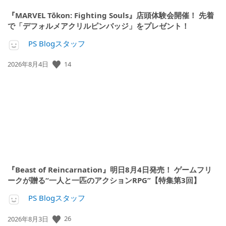
『MARVEL Tōkon: Fighting Souls』店頭体験会開催！ 先着
で「デフォルメアクリルピンバッジ」をプレゼント！
PS Blogスタッフ
公
14
2026年8月4日
開
日:
『Beast of Reincarnation』明日8月4日発売！ ゲームフリ
ークが贈る“一人と一匹のアクションRPG”【特集第3回】
PS Blogスタッフ
公
26
2026年8月3日