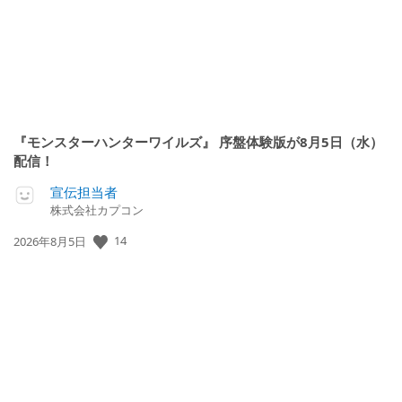
『モンスターハンターワイルズ』 序盤体験版が8月5日（水）
配信！
宣伝担当者
株式会社カプコン
公
14
2026年8月5日
開
日: