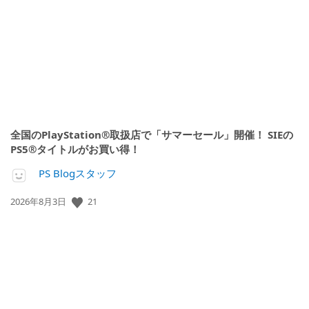
開
日:
全国のPlayStation®取扱店で「サマーセール」開催！ SIEの
PS5®タイトルがお買い得！
PS Blogスタッフ
公
21
2026年8月3日
開
日: