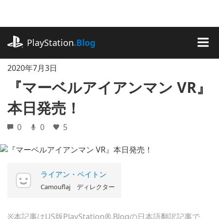
記
事
に
playstation.com
ス
PlayStation
.Blog
キ
MEN
ッ
2020年7月3日
プ
『マーベルアイアンマン VR』
本日発売！
0
0
5
ライアン・ペイトン
Camouflaj ディレクター
※本記事はUS版PlayStation®.Blogの日本語翻訳記事で