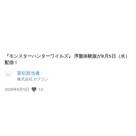
日:
『モンスターハンターワイルズ』 序盤体験版が8月5日（水）
配信！
宣伝担当者
株式会社カプコン
公
13
2026年8月5日
開
日: