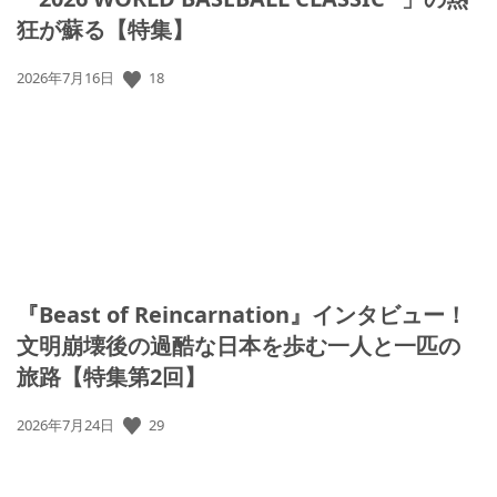
狂が蘇る【特集】
公
18
2026年7月16日
開
日:
『Beast of Reincarnation』インタビュー！
文明崩壊後の過酷な日本を歩む一人と一匹の
旅路【特集第2回】
公
29
2026年7月24日
開
日: