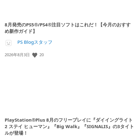
8月発売のPS5®/PS4®注目ソフトはこれだ！【今月のおすす
め新作ガイド】
PS Blogスタッフ
公
20
2026年8月3日
開
日:
PlayStation®Plus 8月のフリープレイに『ダイイングライト
2 ステイ ヒューマン』『Big Walk』『SIGNALIS』の3タイト
ルが登場！