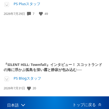
PS Plusスタッフ
公
7
49
2026年7月29日
開
日:
『SILENT HILL: Townfall』インタビュー！ スコットランド
の海に浮かぶ孤島を深い霧と静寂が包み込む──
PS Blogスタッフ
公
20
2026年7月31日
開
日:
トップに戻る
日本語
Select
Current