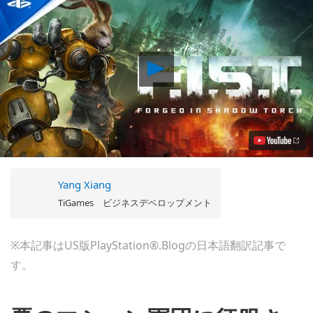
Play
鋼
鉄
の
拳
を
持
っ
た
ベ
Yang Xiang
テ
ラ
TiGames ビジネスデベロップメント
ン
戦
士
※本記事はUS版PlayStation®.Blogの日本語翻訳記事で
の
す。
ウ
サ
ギ
が