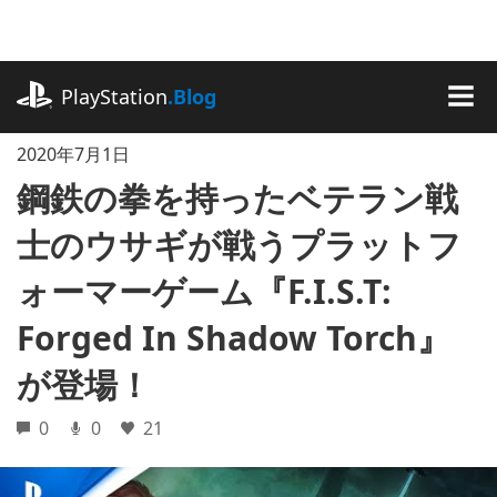
記
事
に
playstation.com
ス
PlayStation
.Blog
キ
MEN
ッ
2020年7月1日
プ
鋼鉄の拳を持ったベテラン戦
士のウサギが戦うプラットフ
ォーマーゲーム『F.I.S.T:
Forged In Shadow Torch』
が登場！
0
0
21