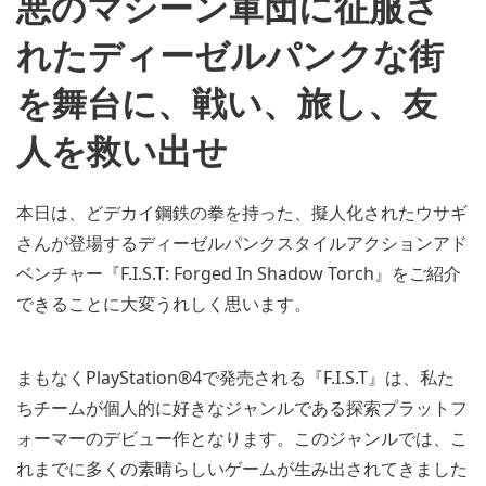
悪のマシーン軍団に征服さ
戦
う
れたディーゼルパンクな街
プ
ラ
ッ
を舞台に、戦い、旅し、友
ト
フ
人を救い出せ
ォ
ー
マ
ー
本日は、どデカイ鋼鉄の拳を持った、擬人化されたウサギ
ゲ
ー
さんが登場するディーゼルパンクスタイルアクションアド
ム
ベンチャー『F.I.S.T: Forged In Shadow Torch』をご紹介
『F.I.S.T:
Forged
できることに大変うれしく思います。
In
Shadow
Torch』
が
まもなくPlayStation®4で発売される『F.I.S.T』は、私た
登
ちチームが個人的に好きなジャンルである探索プラットフ
場！
Video
ォーマーのデビュー作となります。このジャンルでは、こ
れまでに多くの素晴らしいゲームが生み出されてきました