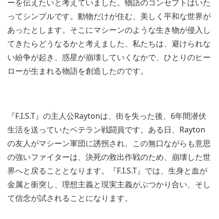
ーを伝えたいと考えていました。物語のコンセプトはいた
ってシンプルです。動物だけが住む、美しく平和な世界が
あったとします。そこにマシーンのような生き物が侵入し
てきたらどうなるかと考えました、私たちは、避けられな
い紛争が起き、惑星が崩壊していくなかで、ひとりのヒー
ローが生まれる物語を創造したのです。
『F.I.S.T』の主人公Raytonは、街を失った後、6年間潜伏
生活を送っていたベテラン戦闘員です。ある日、Rayton
の友人がマシーン軍団に誘拐され、この無口ながらも意思
の強いファイターは、決死の救出作戦のため、崩壊した世
界へと戻ることとなります。『F.I.S.T』では、生身と血が
金属と衝突し、理想主義と現実主義がぶつかり合い、そし
て信念が試されることになります。