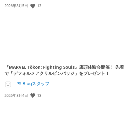
公
13
2026年8月5日
開
日:
『MARVEL Tōkon: Fighting Souls』店頭体験会開催！ 先着
で「デフォルメアクリルピンバッジ」をプレゼント！
PS Blogスタッフ
公
13
2026年8月4日
開
日: