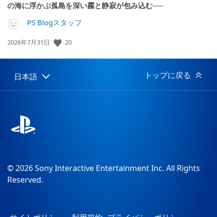
の海に浮かぶ孤島を深い霧と静寂が包み込む──
PS Blogスタッフ
公
20
2026年7月31日
開
日:
トップに戻る
日本語
Select
Current
a
region:
region
© 2026 Sony Interactive Entertainment Inc. All Rights
Reserved.