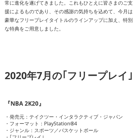
常に進化を遂げてきました。これもひとえに皆さまのご支
援によるものであり、その感謝の気持ちを込めて、今月は
豪華なフリープレイタイトルのラインアップに加え、特別
な特典をご用意しました。
2020年7月の｢フリープレイ｣
V
i
『NBA 2K20』
e
w
a
・発売元：テイクツー・インタラクティブ・ジャパン
n
・フォーマット：PlayStation®4
d
・ジャンル：スポーツ／バスケットボール
d
o
・｢フリープレイ｣