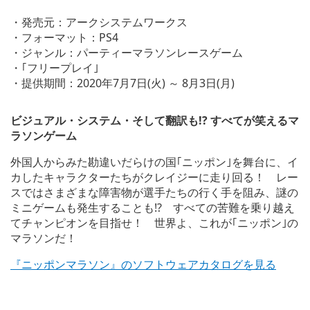
w
a
・発売元：アークシステムワークス
n
・フォーマット：PS4
d
・ジャンル：パーティーマラソンレースゲーム
d
o
・｢フリープレイ｣
w
・提供期間：2020年7月7日(火) ～ 8月3日(月)
n
l
o
ビジュアル・システム・そして翻訳も!? すべてが笑えるマ
a
ラソンゲーム
d
i
外国人からみた勘違いだらけの国｢ニッポン｣を舞台に、イ
m
カしたキャラクターたちがクレイジーに走り回る！ レー
a
g
スではさまざまな障害物が選手たちの行く手を阻み、謎の
e
ミニゲームも発生することも!? すべての苦難を乗り越え
てチャンピオンを目指せ！ 世界よ、これが｢ニッポン｣の
マラソンだ！
『ニッポンマラソン』のソフトウェアカタログを見る