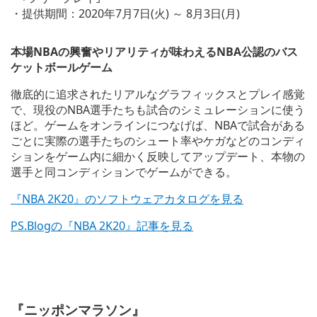
w
・提供期間：2020年7月7日(火) ～ 8月3日(月)
n
l
o
本場NBAの興奮やリアリティが味わえるNBA公認のバス
a
ケットボールゲーム
d
i
徹底的に追求されたリアルなグラフィックスとプレイ感覚
m
で、現役のNBA選手たちも試合のシミュレーションに使う
a
g
ほど。ゲームをオンラインにつなげば、NBAで試合がある
e
ごとに実際の選手たちのシュート率やケガなどのコンディ
ションをゲーム内に細かく反映してアップデート、本物の
選手と同コンディションでゲームができる。
『NBA 2K20』のソフトウェアカタログを見る
PS.Blogの『NBA 2K20』記事を見る
V
i
『ニッポンマラソン』
e