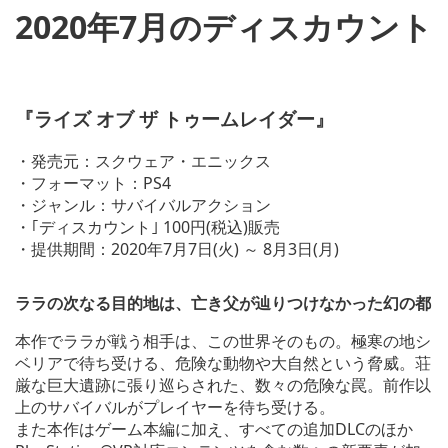
2020年7月のディスカウント
V
i
『ライズ オブ ザ トゥームレイダー』
e
w
a
・発売元：スクウェア・エニックス
n
・フォーマット：PS4
d
・ジャンル：サバイバルアクション
d
o
・｢ディスカウント｣ 100円(税込)販売
w
・提供期間：2020年7月7日(火) ～ 8月3日(月)
n
l
o
ララの次なる目的地は、亡き父が辿りつけなかった幻の都
a
d
本作でララが戦う相手は、この世界そのもの。極寒の地シ
i
ベリアで待ち受ける、危険な動物や大自然という脅威。荘
m
厳な巨大遺跡に張り巡らされた、数々の危険な罠。前作以
a
g
上のサバイバルがプレイヤーを待ち受ける。
e
また本作はゲーム本編に加え、すべての追加DLCのほか