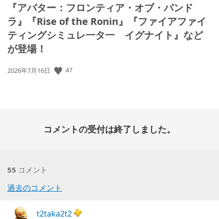
『アバター：フロンティア・オブ・パンド
ラ』『Rise of the Ronin』『ファイアファイ
ティングシミュレ一タ一 イグナイト』など
が登場！
公
47
2026年7月16日
開
日:
コメントの受付は終了しました。
55
コメント
コ
過去のコメント
メ
t2taka2t2