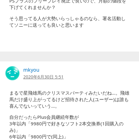
PSプラスのフリープレイ廃止で良いので、月額の値段を
下げてくれませんか？
そう思ってる人が大勢いらっしゃるのなら、署名活動し
てソニーに送っても良いと思います
mkyou
2020年6月30日 5:51
まるで星飛雄馬のクリスマスパーティみたいだね…。飛雄
馬だけ盛り上がってるけど招待された人(ユーザー)は誰も
喜んでないっていう…。
自分だったらPlus会員継続年数が
3年以内「9980円で好きなソフト2本交換券(1回購入の
み)」
6年以内「9800円で(同上)」