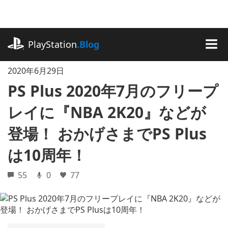
記
事
に
playstation.com
ス
PlayStation
.Blog
キ
MEN
ッ
2020年6月29日
プ
PS Plus 2020年7月のフリープ
レイに『NBA 2K20』などが
登場！ おかげさまでPS Plus
は10周年！
55
0
77