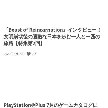
『Beast of Reincarnation』インタビュー！
文明崩壊後の過酷な日本を歩む一人と一匹の
旅路【特集第2回】
公
29
2026年7月24日
開
日:
PlayStation®Plus 7月のゲームカタログに