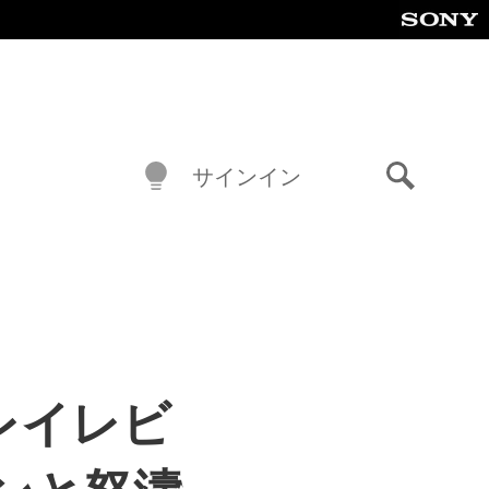
サインイン
検
索
』プレイレビ