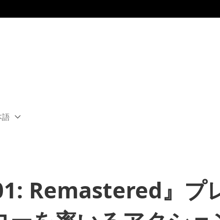
本語
ect
rent
ion:
ion
101: Remastered