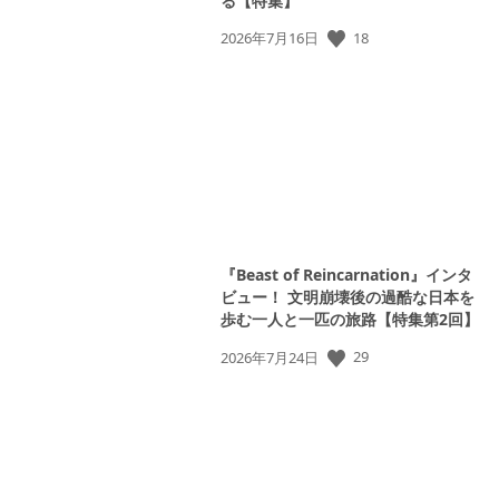
る【特集】
公
18
2026年7月16日
開
日:
『Beast of Reincarnation』インタ
ビュー！ 文明崩壊後の過酷な日本を
歩む一人と一匹の旅路【特集第2回】
公
29
2026年7月24日
開
日: