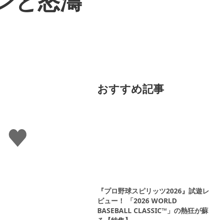
ンと怒濤
おすすめ記事
い
い
ね
す
る
『プロ野球スピリッツ2026』試遊レ
ビュー！ 「2026 WORLD
BASEBALL CLASSIC™」の熱狂が蘇