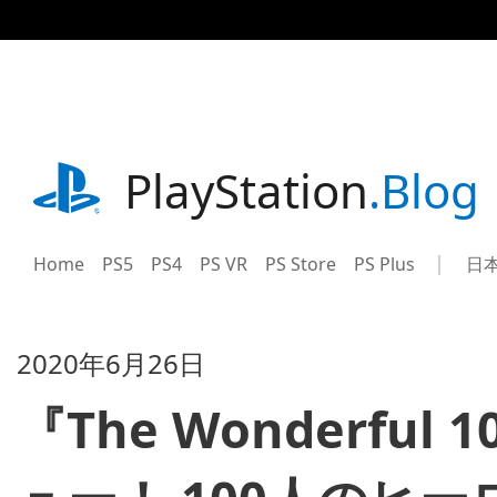
記
事
に
ス
キ
ッ
プ
playstation.com
PlayStation
.Blog
Home
PS5
PS4
PS VR
PS Store
PS Plus
日
Sel
Cur
a
reg
reg
2020年6月26日
『The Wonderful 