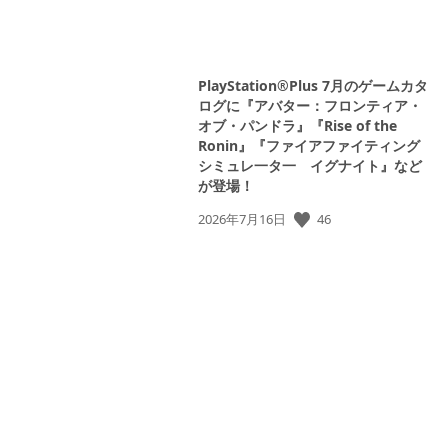
PlayStation®Plus 7月のゲームカタ
ログに『アバター：フロンティア・
オブ・パンドラ』『Rise of the
Ronin』『ファイアファイティング
シミュレ一タ一 イグナイト』など
View
が登場！
and
download
公
46
2026年7月16日
image
開
日:
View
and
download
image