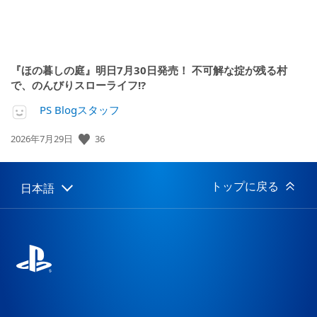
『ほの暮しの庭』明日7月30日発売！ 不可解な掟が残る村
で、のんびりスローライフ!?
PS Blogスタッフ
公
36
2026年7月29日
開
日:
トップに戻る
日本語
Select
Current
a
region:
region