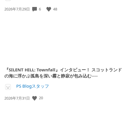
公
6
48
2026年7月29日
開
日:
『SILENT HILL: Townfall』インタビュー！ スコットランド
の海に浮かぶ孤島を深い霧と静寂が包み込む──
PS Blogスタッフ
公
20
2026年7月31日
開
日: