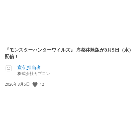
『モンスターハンターワイルズ』 序盤体験版が8月5日（水）
配信！
宣伝担当者
株式会社カプコン
公
12
2026年8月5日
開
日: