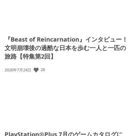
『Beast of Reincarnation』インタビュー！
文明崩壊後の過酷な日本を歩む一人と一匹の
旅路【特集第2回】
公
28
2026年7月24日
開
日:
PlayStation®Plus 7月のゲームカタログに