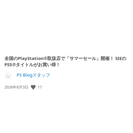
開
日:
全国のPlayStation®取扱店で「サマーセール」開催！ SIEの
PS5®タイトルがお買い得！
PS Blogスタッフ
公
17
2026年8月3日
開
日: