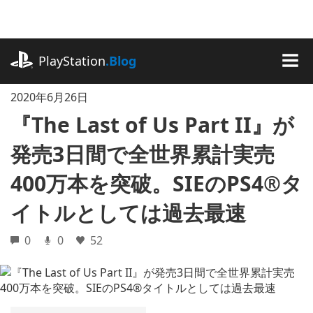
記
事
に
playstation.com
ス
PlayStation
.Blog
キ
MEN
ッ
2020年6月26日
プ
『The Last of Us Part II』が
発売3日間で全世界累計実売
400万本を突破。SIEのPS4®タ
イトルとしては過去最速
0
0
52