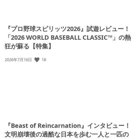
『プロ野球スピリッツ2026』試遊レビュー！
「2026 WORLD BASEBALL CLASSIC™」の熱
狂が蘇る【特集】
公
18
2026年7月16日
開
日:
『Beast of Reincarnation』インタビュー！
文明崩壊後の過酷な日本を歩む一人と一匹の