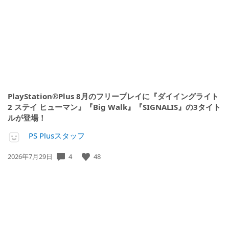
日:
PlayStation®Plus 8月のフリープレイに『ダイイングライト
2 ステイ ヒューマン』『Big Walk』『SIGNALIS』の3タイト
ルが登場！
PS Plusスタッフ
公
4
48
2026年7月29日
開
日: