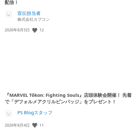
配信！
宣伝担当者
株式会社カプコン
公
12
2026年8月5日
開
日:
『MARVEL Tōkon: Fighting Souls』店頭体験会開催！ 先着
で「デフォルメアクリルピンバッジ」をプレゼント！
PS Blogスタッフ
公
11
2026年8月4日
開
日: