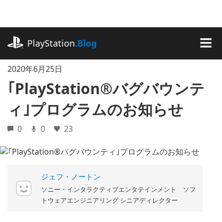
記
事
に
playstation.com
ス
PlayStation
.Blog
キ
MEN
ッ
2020年6月25日
プ
｢PlayStation®バグバウンテ
ィ｣プログラムのお知らせ
0
0
23
ジェフ・ノートン
ソニー・インタラクティブエンタテインメント ソフ
トウェアエンジニアリング シニアディレクター