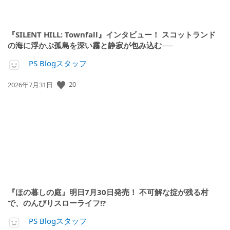
『SILENT HILL: Townfall』インタビュー！ スコットランド
の海に浮かぶ孤島を深い霧と静寂が包み込む──
PS Blogスタッフ
公
20
2026年7月31日
開
日:
『ほの暮しの庭』明日7月30日発売！ 不可解な掟が残る村
で、のんびりスローライフ!?
PS Blogスタッフ