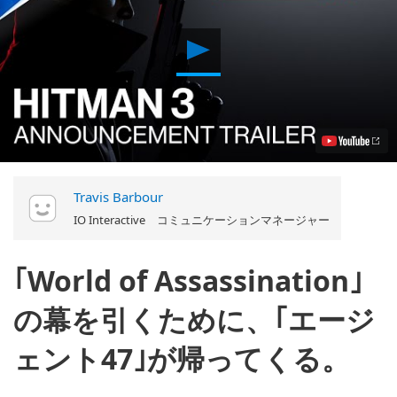
Play
プ
レ
イ
ス
タ
イ
ル
は
プ
Travis Barbour
レ
イ
IO Interactive コミュニケーションマネージャー
ヤ
ー
次
｢World of Assassination｣
第！
過
の幕を引くために、｢エージ
去
作
の
ェント47｣が帰ってくる。
ス
テ
ー