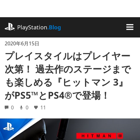
記
事
に
playstation.com
ス
PlayStation
.Blog
キ
MEN
ッ
2020年6月15日
プ
プレイスタイルはプレイヤー
次第！ 過去作のステージまで
も楽しめる『ヒットマン 3』
がPS5™とPS4®で登場！
0
0
11