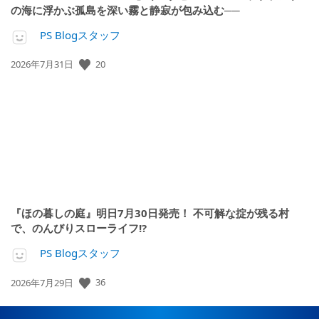
の海に浮かぶ孤島を深い霧と静寂が包み込む──
PS Blogスタッフ
公
20
2026年7月31日
開
日:
『ほの暮しの庭』明日7月30日発売！ 不可解な掟が残る村
で、のんびりスローライフ!?
PS Blogスタッフ
公
36
2026年7月29日
開
日: