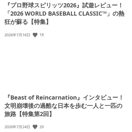
『プロ野球スピリッツ2026』試遊レビュー！
「2026 WORLD BASEBALL CLASSIC™」の熱
狂が蘇る【特集】
公
18
2026年7月16日
開
日:
『Beast of Reincarnation』インタビュー！
文明崩壊後の過酷な日本を歩む一人と一匹の
旅路【特集第2回】
公
29
2026年7月24日
開