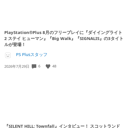
PlayStation®Plus 8月のフリープレイに『ダイイングライト
2 ステイ ヒューマン』『Big Walk』『SIGNALIS』の3タイト
ルが登場！
PS Plusスタッフ
公
6
48
2026年7月29日
開
日:
『SILENT HILL: Townfall』インタビュー！ スコットランド