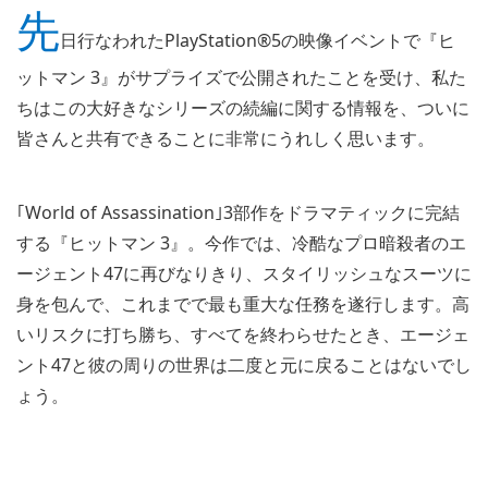
先
ジ
ま
日行なわれたPlayStation®5の映像イベントで『ヒ
で
も
ットマン 3』がサプライズで公開されたことを受け、私た
楽
ちはこの大好きなシリーズの続編に関する情報を、ついに
し
め
皆さんと共有できることに非常にうれしく思います。
る
『ヒ
ッ
｢World of Assassination｣3部作をドラマティックに完結
ト
マ
する『ヒットマン 3』。今作では、冷酷なプロ暗殺者のエ
ン
3』
ージェント47に再びなりきり、スタイリッシュなスーツに
が
身を包んで、これまでで最も重大な任務を遂行します。高
PS5™
と
いリスクに打ち勝ち、すべてを終わらせたとき、エージェ
PS4®
ント47と彼の周りの世界は二度と元に戻ることはないでし
で
登
ょう。
場！
Video