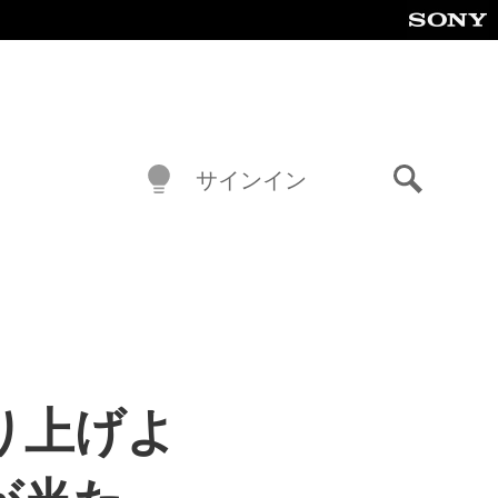
サインイン
検
索
を盛り上げよ