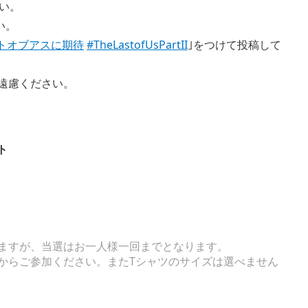
い。
い。
トオブアスに期待
#TheLastofUsPartII
｣をつけて投稿して
遠慮ください。
ット
View
View
and
and
download
ますが、当選はお一人様一回までとなります。
download
image
からご参加ください。またTシャツのサイズは選べません
image