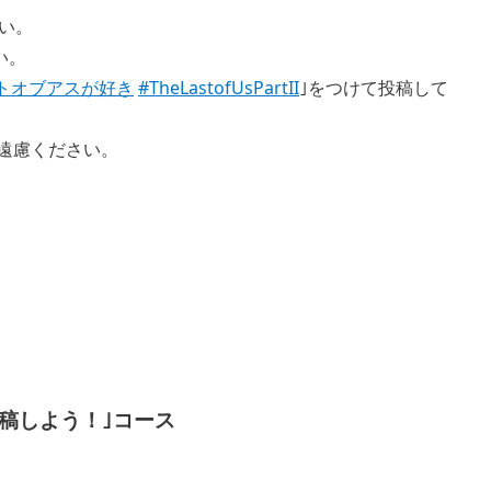
い。
い。
トオブアスが好き
#TheLastofUsPartII
｣をつけて投稿して
遠慮ください。
View
and
download
image
トを投稿しよう！｣コース