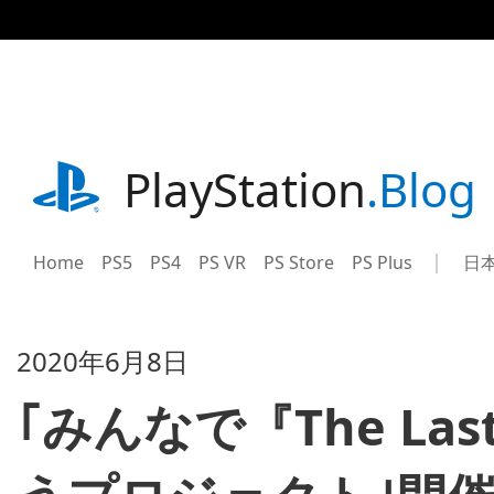
記
事
に
ス
キ
ッ
プ
playstation.com
PlayStation
.Blog
Home
PS5
PS4
PS VR
PS Store
PS Plus
日
Sel
Cur
a
reg
reg
2020年6月8日
｢みんなで『The Last