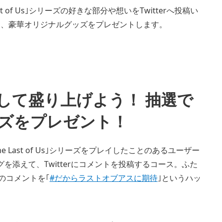
of Us｣シリーズの好きな部分や想いをTwitterへ投稿い
に、豪華オリジナルグッズをプレゼントします。
View
and
download
image
して盛り上げよう！ 抽選で
ッズをプレゼント！
Last of Us｣シリーズをプレイしたことのあるユーザー
を添えて、Twitterにコメントを投稿するコース。ふた
期待のコメントを｢
#だからラストオブアスに期待
｣というハッ