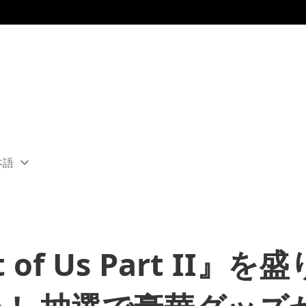
本語
ect
rent
ion:
ion
 of Us Part II』