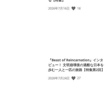
る【特集】
公
18
2026年7月16日
開
日:
『Beast of Reincarnation』インタ
ビュー！ 文明崩壊後の過酷な日本を
歩む一人と一匹の旅路【特集第2回】
公
27
2026年7月24日
開
日: