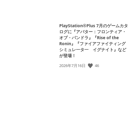
PlayStation®Plus 7月のゲームカタ
ログに『アバター：フロンティア・
オブ・パンドラ』『Rise of the
Ronin』『ファイアファイティング
シミュレ一タ一 イグナイト』など
が登場！
公
46
2026年7月16日
開
日:
View
and
download
image