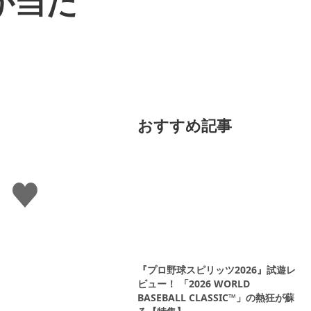
が当た
おすすめ記事
い
い
ね
す
る
『プロ野球スピリッツ2026』試遊レ
ビュー！ 「2026 WORLD
BASEBALL CLASSIC™」の熱狂が蘇