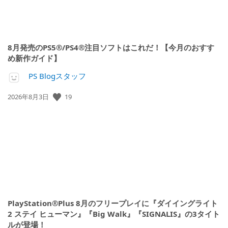
8月発売のPS5®/PS4®注目ソフトはこれだ！【今月のおすす
め新作ガイド】
PS Blogスタッフ
公
19
2026年8月3日
開
日:
PlayStation®Plus 8月のフリープレイに『ダイイングライト
2 ステイ ヒューマン』『Big Walk』『SIGNALIS』の3タイト
ルが登場！