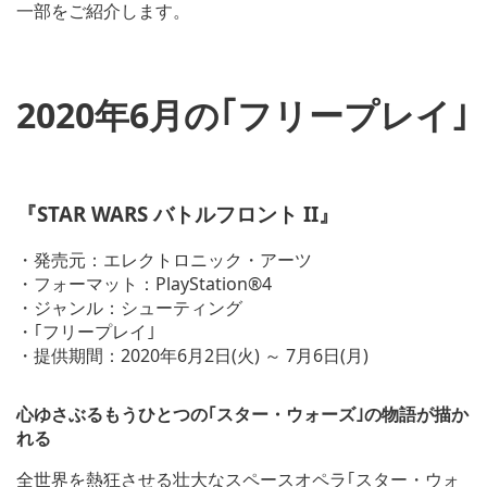
一部をご紹介します。
2020年6月の｢フリープレイ｣
V
i
『STAR WARS バトルフロント II』
e
w
a
・発売元：エレクトロニック・アーツ
n
・フォーマット：PlayStation®4
d
・ジャンル：シューティング
d
o
・｢フリープレイ｣
w
・提供期間：2020年6月2日(火) ～ 7月6日(月)
n
l
o
心ゆさぶるもうひとつの｢スター・ウォーズ｣の物語が描か
a
れる
d
i
全世界を熱狂させる壮大なスペースオペラ｢スター・ウォ