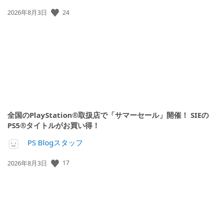
公
24
2026年8月3日
開
日:
全国のPlayStation®取扱店で「サマーセール」開催！ SIEの
PS5®タイトルがお買い得！
PS Blogスタッフ
公
17
2026年8月3日
開
日: