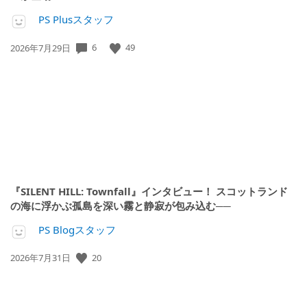
PS Plusスタッフ
公
6
49
2026年7月29日
開
日:
『SILENT HILL: Townfall』インタビュー！ スコットランド
の海に浮かぶ孤島を深い霧と静寂が包み込む──
PS Blogスタッフ
公
20
2026年7月31日
開
日: