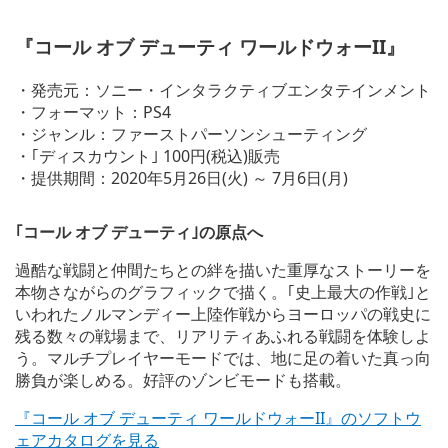
V
i
『コール オブ デューティ ワールドウォーII』
e
w
a
・発売元：ソニー・インタラクティブエンタテインメント
n
・フォーマット：PS4
d
・ジャンル：ファーストパーソンシューティング
d
o
・｢ディスカウント｣ 100円(税込)販売
w
・提供期間：2020年5月26日(火) ～ 7月6日(月)
n
l
o
｢コール オブ デューティ｣の原点へ
a
d
過酷な戦闘と仲間たちとの絆を描いた重厚なストーリーを
i
本物さながらのグラフィックで描く。｢史上最大の作戦｣と
m
いわれたノルマンディー上陸作戦からヨーロッパの戦史に
a
g
残る数々の戦場まで、リアリティあふれる戦闘を体験しよ
e
う。マルチプレイヤーモードでは、地に足の着いた真っ向
勝負が楽しめる。好評のゾンビモードも搭載。
『コール オブ デューティ ワールドウォーII』のソフトウ
ェアカタログを見る