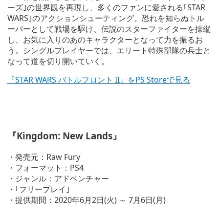
m
ーズ｣の世界観を再現し、多くのファンに愛される｢STAR
a
g
WARS｣のアクションシューティング。恐れを知らぬトル
e
ーパーとして戦場を駆け、伝説のスターファイターを操縦
し、お気に入りのあのキャラクターとなって力を振るお
う。シングルプレイヤーでは、エリート特殊部隊の兵士と
なって道を切り開いていく。
『STAR WARS バトルフロント II』をPS Storeで見る
V
i
『Kingdom: New Lands』
e
w
a
・発売元：Raw Fury
n
・フォーマット：PS4
d
・ジャンル：アドベンチャー
d
o
・｢フリープレイ｣
w
・提供期間：2020年6月2日(火) ～ 7月6日(月)
n
l