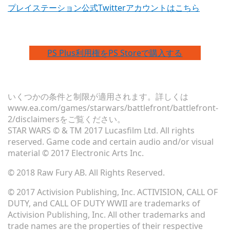
プレイステーション公式Twitterアカウントはこちら
PS Plus利用権をPS Storeで購入する
いくつかの条件と制限が適用されます。詳しくは
www.ea.com/games/starwars/battlefront/battlefront-
2/disclaimersをご覧ください。
STAR WARS © & TM 2017 Lucasfilm Ltd. All rights
reserved. Game code and certain audio and/or visual
material © 2017 Electronic Arts Inc.
© 2018 Raw Fury AB. All Rights Reserved.
© 2017 Activision Publishing, Inc. ACTIVISION, CALL OF
DUTY, and CALL OF DUTY WWII are trademarks of
Activision Publishing, Inc. All other trademarks and
trade names are the properties of their respective