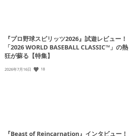
『プロ野球スピリッツ2026』試遊レビュー！
「2026 WORLD BASEBALL CLASSIC™」の熱
狂が蘇る【特集】
公
18
2026年7月16日
開
日:
『Beast of Reincarnation』インタビュー！