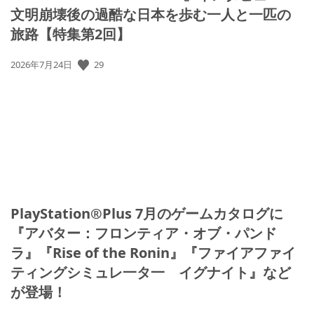
文明崩壊後の過酷な日本を歩む一人と一匹の
旅路【特集第2回】
公
29
2026年7月24日
開
日:
PlayStation®Plus 7月のゲームカタログに
『アバター：フロンティア・オブ・パンド
ラ』『Rise of the Ronin』『ファイアファイ
ティングシミュレ一タ一 イグナイト』など
が登場！