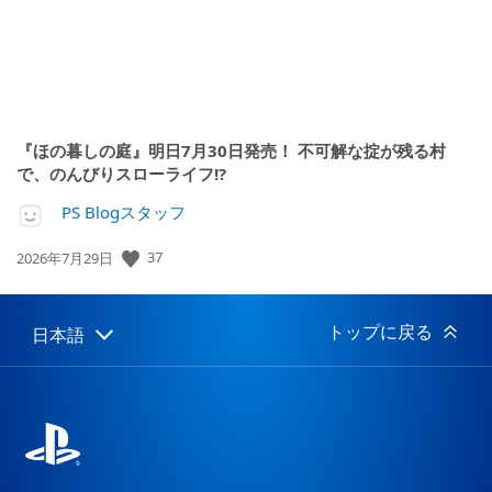
『ほの暮しの庭』明日7月30日発売！ 不可解な掟が残る村
で、のんびりスローライフ!?
PS Blogスタッフ
公
37
2026年7月29日
開
日:
トップに戻る
日本語
Select
Current
a
region:
region