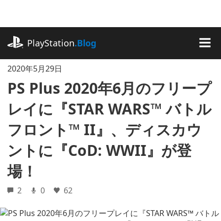
記
事
に
playstation.com
ス
PlayStation
.Blog
キ
MEN
ッ
2020年5月29日
プ
PS Plus 2020年6月のフリープ
レイに『STAR WARS™ バトル
フロント™ II』、ディスカウ
ントに『CoD: WWII』が登
場！
2
0
62