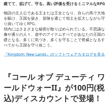
o
建てて、拡げて、守る。高い評価を受けるミニマルなRPG
a
d
物語の主人公である王または王女となり、自らの馬で大地
i
を駆け、王国を築き、冒険を通じて領土を拡大しながら守
m
り抜いてゆくRPG。
a
g
領内にはさまざまな秘密が散りばめられている。不思議な
e
像や通りの人々、道中のアイテムすべてがあなたの王国の
礎となる。多くに気づき、多くを守ることで脅威となるす
べてから王国を守り抜こう。
『Kingdom: New Lands』のソフトウェアカタログを見る
『コール オブ デューティ ワ
ールドウォーII』が100円(税
込)ディスカウントで登場！