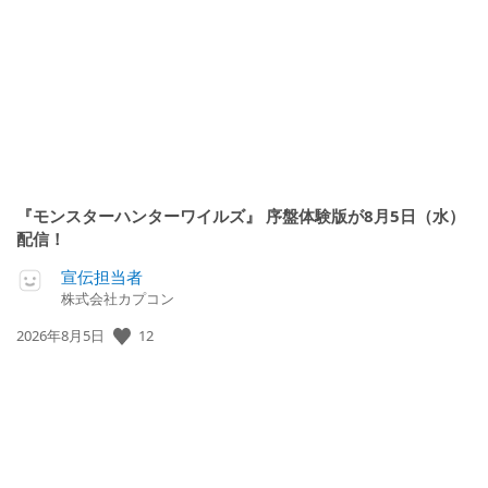
『モンスターハンターワイルズ』 序盤体験版が8月5日（水）
配信！
宣伝担当者
株式会社カプコン
公
12
2026年8月5日
開
日: