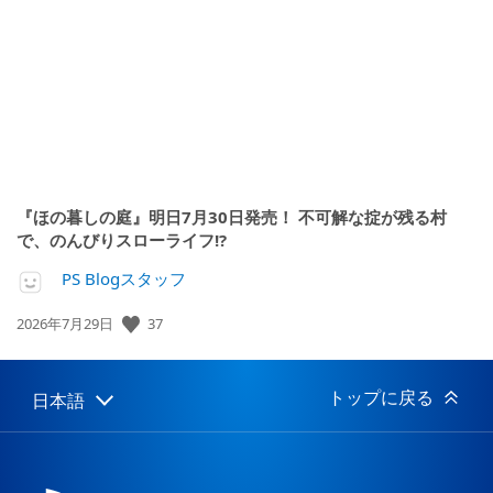
開
日:
『ほの暮しの庭』明日7月30日発売！ 不可解な掟が残る村
で、のんびりスローライフ!?
PS Blogスタッフ
公
37
2026年7月29日
開
日:
トップに戻る
日本語
Select
Current
a
region:
region