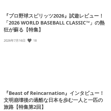
『プロ野球スピリッツ2026』試遊レビュー！
「2026 WORLD BASEBALL CLASSIC™」の熱
狂が蘇る【特集】
公
18
2026年7月16日
開
日:
『Beast of Reincarnation』インタビュー！
文明崩壊後の過酷な日本を歩む一人と一匹の
旅路【特集第2回】