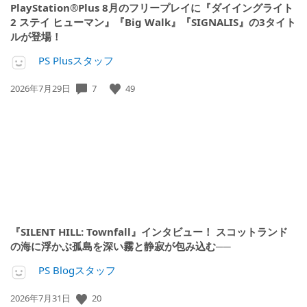
PlayStation®Plus 8月のフリープレイに『ダイイングライト
2 ステイ ヒューマン』『Big Walk』『SIGNALIS』の3タイト
ルが登場！
PS Plusスタッフ
公
7
49
2026年7月29日
開
日:
『SILENT HILL: Townfall』インタビュー！ スコットランド
の海に浮かぶ孤島を深い霧と静寂が包み込む──
PS Blogスタッフ
公
20
2026年7月31日