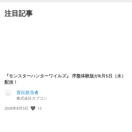
注目記事
『モンスターハンターワイルズ』 序盤体験版が8月5日（水）
配信！
宣伝担当者
株式会社カプコン
公
12
2026年8月5日
開
日: