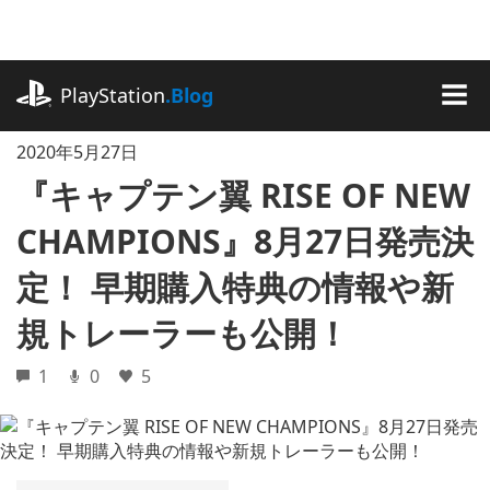
記
事
に
playstation.com
ス
PlayStation
.Blog
キ
MEN
ッ
2020年5月27日
プ
『キャプテン翼 RISE OF NEW
CHAMPIONS』8月27日発売決
定！ 早期購入特典の情報や新
規トレーラーも公開！
1
0
5