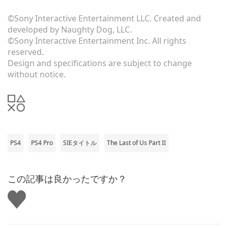
©Sony Interactive Entertainment LLC. Created and
developed by Naughty Dog, LLC.
©Sony Interactive Entertainment Inc. All rights
reserved.
Design and specifications are subject to change
without notice.
PS4
PS4 Pro
SIEタイトル
The Last of Us Part II
この記事は良かったですか？
い
い
ね
す