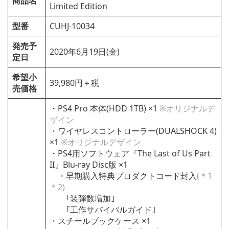
商品名
Limited Edition
型番
CUHJ-10034
発売予
2020年6月19日(金)
定日
希望小
39,980円＋税
売価格
・PS4 Pro 本体(HDD 1TB) ×1
※オリジナルデ
ザイン
・ワイヤレスコントローラー(DUALSHOCK 4)
×1
※オリジナルデザイン
・PS4用ソフトウェア『The Last of Us Part
II』Blu-ray Disc版 ×1
・早期購入特典プロダクトコード封入
(＊1
＊2)
｢装弾数増加｣
｢工作サバイバルガイド｣
・スチールブックケース ×1