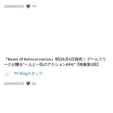
公
14
2026年8月4日
開
日:
『Beast of Reincarnation』明日8月4日発売！ ゲームフリ
ークが贈る“一人と一匹のアクションRPG”【特集第3回】
PS Blogスタッフ
公
26
2026年8月3日
開
日: