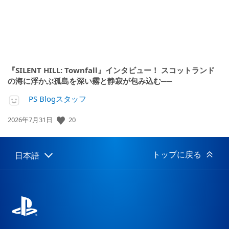
『SILENT HILL: Townfall』インタビュー！ スコットランド
の海に浮かぶ孤島を深い霧と静寂が包み込む──
PS Blogスタッフ
公
20
2026年7月31日
開
日:
トップに戻る
日本語
Select
Current
a
region:
region