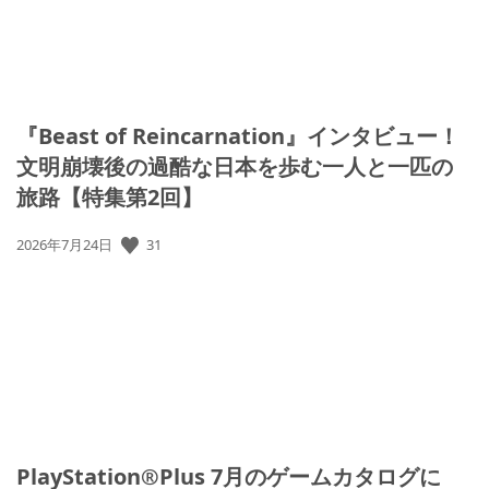
『Beast of Reincarnation』インタビュー！
文明崩壊後の過酷な日本を歩む一人と一匹の
旅路【特集第2回】
公
31
2026年7月24日
開
日:
PlayStation®Plus 7月のゲームカタログに