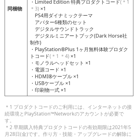
・Limited Edition 特典プロダクトコード
(＊1
同梱物
＊3)
×1
PS4用ダイナミックテーマ
アバター6種類のセット
デジタルサウンドトラック
デジタルミニアートブック(Dark Horse社
制作)
・PlayStation®Plus 1ヶ月無料体験プロダク
トコード
(＊1 ＊4)
×1
・モノラルヘッドセット ×1
・電源コード ×1
・HDMI®ケーブル ×1
・USBケーブル ×1
・印刷物一式 ×1
＊1 プロダクトコードのご利用には、インターネットの接
続環境とPlayStation™Networkのアカウントが必要で
す。
＊2 早期購入特典プロダクトコードの有効期限は2021年5
月28日(金)です。作り方・技能・アップグレードの解除に