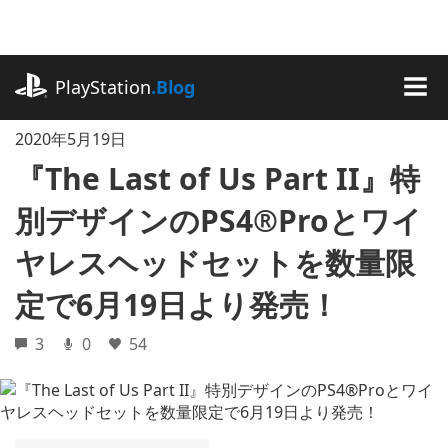
記
事
に
playstation.com
ス
PlayStation
.Blog
キ
MEN
ッ
2020年5月19日
プ
『The Last of Us Part II』特
別デザインのPS4®Proとワイ
ヤレスヘッドセットを数量限
定で6月19日より発売！
3
0
54