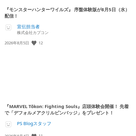
『モンスターハンターワイルズ』 序盤体験版が8月5日（水）
配信！
宣伝担当者
株式会社カプコン
公
12
2026年8月5日
開
日:
『MARVEL Tōkon: Fighting Souls』店頭体験会開催！ 先着
で「デフォルメアクリルピンバッジ」をプレゼント！
PS Blogスタッフ
公
11
2026年8月4日