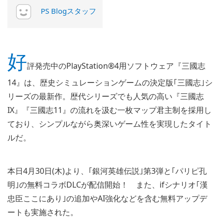
PS Blogスタッフ
好
評発売中のPlayStation®4用ソフトウェア『三國志
14』は、歴史シミュレーションゲームの決定版｢三國志｣シ
リーズの最新作。歴代シリーズでも人気の高い『三國志
IX』『三國志11』の流れを汲む一枚マップ君主制を採用し
ており、シンプルながら奥深いゲーム性を実現したタイト
ルだ。
本日4月30日(木)より、｢銀河英雄伝説｣第3弾と｢パリピ孔
明｣の無料コラボDLCが配信開始！ また、ifシナリオ｢漢
忠臣ここにあり｣の追加やAI強化などを含む無料アップデ
ートも実施された。