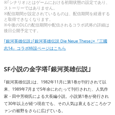
※｢シナリオ｣とはゲームにおける初期状態の設定であり、
ストーリーではありません。
※配信期間が設定されているものは、配信期間を経過する
と取得できなくなります。
※今後のDLCの配信期間や配信されるコラボ武将の詳細は
後日公開予定です。
｢銀河英雄伝説｣｢銀河英雄伝説 Die Neue These｣×『三國
志14』コラボ特設ページはこちら
SF小説の金字塔｢銀河英雄伝説｣
｢銀河英雄伝説｣は、1982年11月に第1巻が刊行されて以
来、1989年7月まで5年余にわたって刊行された、人気作
家・田中芳樹氏による大長編小説。小説第1巻が発行され
て30年以上が経つ現在でも、その人気は衰えるどころかフ
ァンの裾野をさらに広げている。