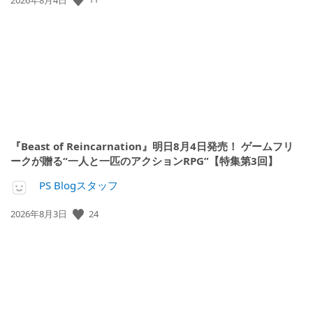
開
日:
『Beast of Reincarnation』明日8月4日発売！ ゲームフリ
ークが贈る“一人と一匹のアクションRPG”【特集第3回】
PS Blogスタッフ
公
24
2026年8月3日
開
日: