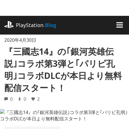
記
事
に
playstation.com
ス
PlayStation
.Blog
キ
MEN
ッ
2020年4月30日
プ
『三國志14』の｢銀河英雄伝
説｣コラボ第3弾と｢パリピ孔
明｣コラボDLCが本日より無料
配信スタート！
0
0
2