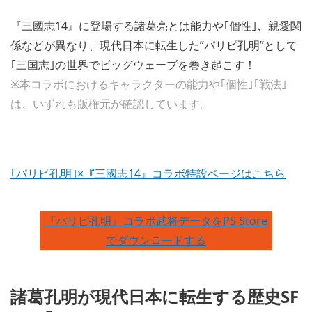
『三國志14』に登場する諸葛亮とは能力や｢個性｣、親愛関
係などが異なり、現代日本に転生した”パリピ孔明”として
｢三国志｣の世界でビッグウェーブを巻き起こす！
※本コラボにおけるキャラクターの能力や｢個性｣｢戦法｣
は、いずれも版権元が確認しています。
｢パリピ孔明｣×『三國志14』コラボ特設ページはこちら
『パリピ孔明』コラボ武将データをPS Store
でダウンロードする
諸葛孔明が現代日本に転生する歴史SF