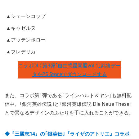
▲シェーンコップ
▲キャゼルヌ
▲アッテンボロー
▲フレデリカ
コラボDLC第3弾｢自由惑星同盟vol.1｣武将デー
タをPS Storeでダウンロードする
また、コラボ第1弾である｢ラインハルト＆ヤン｣も無料配
信中。｢銀河英雄伝説｣と｢銀河英雄伝説 Die Neue These｣
とで異なるデザインのふたりを手に入れることができる。
◆『三國志14』の｢銀英伝｣『ライザのアトリエ』コラボ