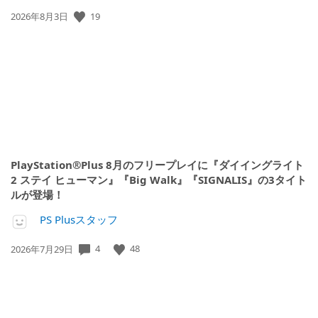
公
19
2026年8月3日
開
日:
PlayStation®Plus 8月のフリープレイに『ダイイングライト
2 ステイ ヒューマン』『Big Walk』『SIGNALIS』の3タイト
ルが登場！
PS Plusスタッフ
公
4
48
2026年7月29日
開
日: