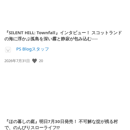
『SILENT HILL: Townfall』インタビュー！ スコットランド
の海に浮かぶ孤島を深い霧と静寂が包み込む──
PS Blogスタッフ
公
20
2026年7月31日
開
日:
『ほの暮しの庭』明日7月30日発売！ 不可解な掟が残る村
で、のんびりスローライフ!?