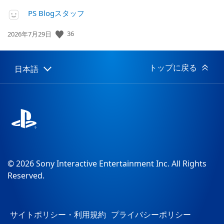
PS Blogスタッフ
公
36
2026年7月29日
開
日:
トップに戻る
日本語
Select
Current
a
region:
region
© 2026 Sony Interactive Entertainment Inc. All Rights
Reserved.
サイトポリシー・利用規約
プライバシーポリシー