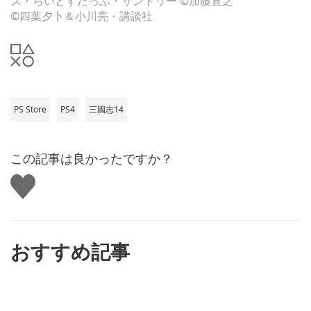
ズ・らいとすたっふ・サントリー ©加藤直之
©四葉夕卜＆小川亮・講談社
PS Store
PS4
三國志14
この記事は良かったですか？
い
い
ね
す
る
おすすめ記事