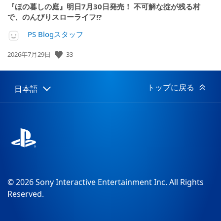
『ほの暮しの庭』明日7月30日発売！ 不可解な掟が残る村
で、のんびりスローライフ!?
PS Blogスタッフ
公
33
2026年7月29日
開
日:
トップに戻る
日本語
Select
Current
a
region:
region
© 2026 Sony Interactive Entertainment Inc. All Rights
Reserved.