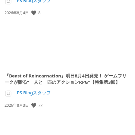
PS Blogスタッフ
公
8
2026年8月4日
開
日:
『Beast of Reincarnation』明日8月4日発売！ ゲームフリ
ークが贈る“一人と一匹のアクションRPG”【特集第3回】
PS Blogスタッフ
公
22
2026年8月3日
開
日: