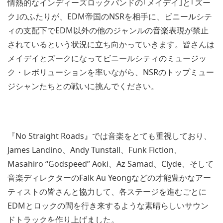
情熱的なインディーズロックバンドの｢メイデイ｣と｢ズー
ク｣のふたりが、EDM帝国のNSRを相手に、ビニールシテ
ィの支配下でEDM以外の他のジャンルの音楽表現が禁止
されているという状況に立ち向かっていきます。皆さんは
メイデイとズークになってビニールシティのミュージッ
ク・レボリューションを率いながら、NSRのトップミュー
ジシャンたちとの戦いに挑んでください。
『No Straight Roads』では音楽をとても重視しており、
James Landino、Andy Tunstall、Funk Fiction、
Masahiro “Godspeed” Aoki、Az Samad、Clyde、そして
音楽ディレクターのFalk Au Yeongなどの才能豊かなアー
ティストの皆さんと協力して、各ステージを進むごとに
EDMとロックの間を行き来するような素晴らしいサウン
ドトラックを作り上げました。