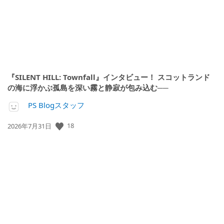
『SILENT HILL: Townfall』インタビュー！ スコットランド
の海に浮かぶ孤島を深い霧と静寂が包み込む──
PS Blogスタッフ
公
18
2026年7月31日
開
日: