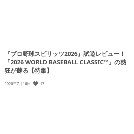
『プロ野球スピリッツ2026』試遊レビュー！
「2026 WORLD BASEBALL CLASSIC™」の熱
狂が蘇る【特集】
公
17
2026年7月16日
開
日: