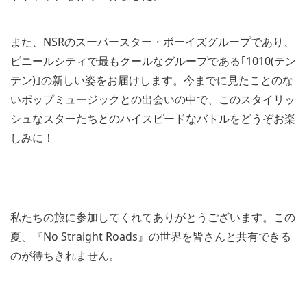
また、NSRのスーパースター・ボーイズグループであり、
ビニールシティで最もクールなグループである｢1010(テン
テン)｣の新しい姿をお届けします。今までに見たことのな
いポップミュージックとの出会いの中で、このスタイリッ
シュなスターたちとのハイスピードなバトルをどうぞお楽
しみに！
V
V
i
i
e
私たちの旅に参加してくれてありがとうございます。この
e
w
w
a
夏、『No Straight Roads』の世界を皆さんと共有できる
a
n
n
のが待ちきれません。
d
d
d
d
o
o
w
w
n