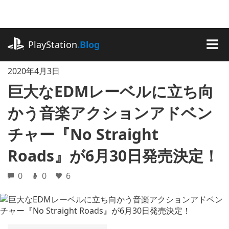
記
事
に
playstation.com
ス
PlayStation
.Blog
キ
MEN
ッ
2020年4月3日
プ
巨大なEDMレーベルに立ち向
かう音楽アクションアドベン
チャー『No Straight
Roads』が6月30日発売決定！
0
0
6