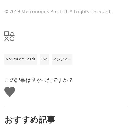
n
l
l
o
© 2019 Metronomik Pte. Ltd. All rights reserved.
o
a
a
d
d
i
i
m
m
a
a
g
g
e
e
No Straight Roads
PS4
インディー
この記事は良かったですか？
い
い
ね
す
る
おすすめ記事