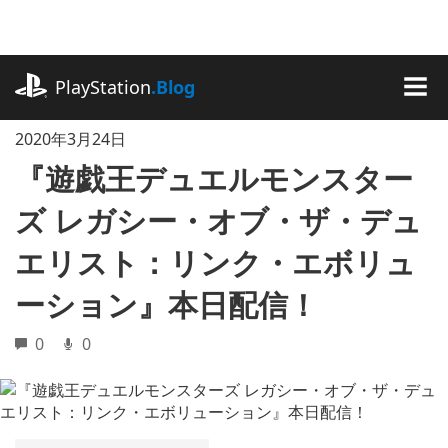
記
事
に
playstation.com
ス
PlayStation
.Blog
キ
MEN
ッ
2020年3月24日
プ
『遊戯王デュエルモンスター
ズ レガシー・オブ・ザ・デュ
エリスト：リンク・エボリュ
ーション』本日配信！
0
0