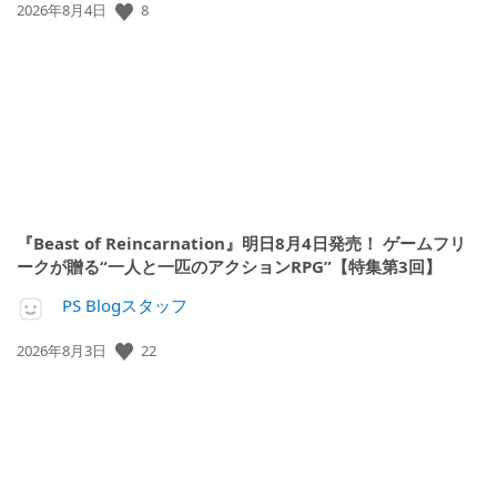
8
公
2026年8月4日
開
日:
『Beast of Reincarnation』明日8月4日発売！ ゲームフリ
ークが贈る“一人と一匹のアクションRPG”【特集第3回】
PS Blogスタッフ
22
公
2026年8月3日
開
日: