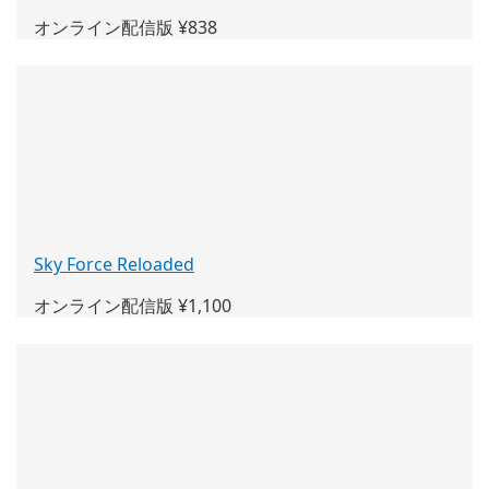
し
オンライン配信版 ¥838
い
ウ
ィ
ン
ド
ウ
で
開
く)
Sky Force Reloaded
(新
し
オンライン配信版 ¥1,100
い
ウ
ィ
ン
ド
ウ
で
開