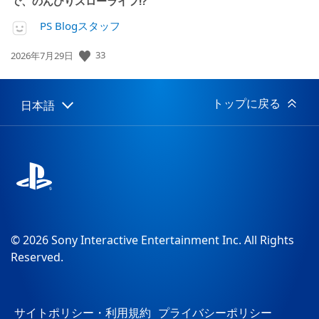
で、のんびりスローライフ!?
PS Blogスタッフ
33
公
2026年7月29日
開
日:
トップに戻る
日本語
Select
Current
a
region:
region
© 2026 Sony Interactive Entertainment Inc. All Rights
Reserved.
サイトポリシー・利用規約
プライバシーポリシー