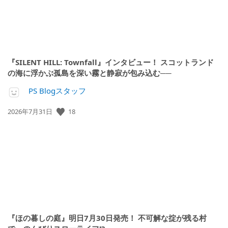
『SILENT HILL: Townfall』インタビュー！ スコットランド
の海に浮かぶ孤島を深い霧と静寂が包み込む──
PS Blogスタッフ
18
公
2026年7月31日
開
日:
『ほの暮しの庭』明日7月30日発売！ 不可解な掟が残る村