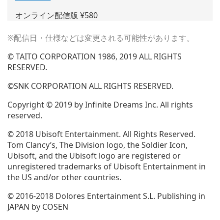
し
オンライン配信版 ¥580
い
ウ
※配信日・仕様などは変更される可能性があります。
ィ
ン
© TAITO CORPORATION 1986, 2019 ALL RIGHTS
ド
RESERVED.
ウ
で
©SNK CORPORATION ALL RIGHTS RESERVED.
開
Copyright © 2019 by Infinite Dreams Inc. All rights
く)
reserved.
© 2018 Ubisoft Entertainment. All Rights Reserved.
Tom Clancy’s, The Division logo, the Soldier Icon,
Ubisoft, and the Ubisoft logo are registered or
unregistered trademarks of Ubisoft Entertainment in
the US and/or other countries.
© 2016-2018 Dolores Entertainment S.L. Publishing in
JAPAN by COSEN