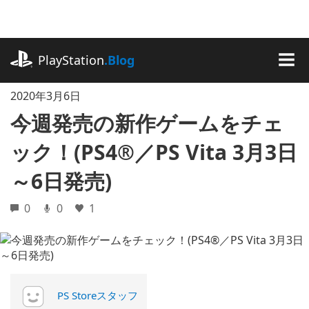
記
事
に
playstation.com
ス
PlayStation
.Blog
キ
MEN
ッ
2020年3月6日
プ
今週発売の新作ゲームをチェ
ック！(PS4®／PS Vita 3月3日
～6日発売)
0
0
1
PS Storeスタッフ