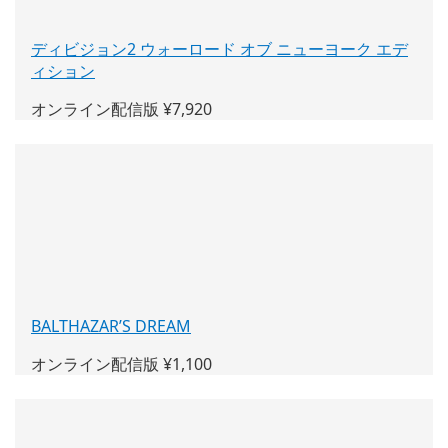
く)
ディビジョン2 ウォーロード オブ ニューヨーク エデ
ィション
(新
し
オンライン配信版 ¥7,920
い
ウ
ィ
ン
ド
ウ
で
開
く)
BALTHAZAR’S DREAM
(新
し
オンライン配信版 ¥1,100
い
ウ
ィ
ン