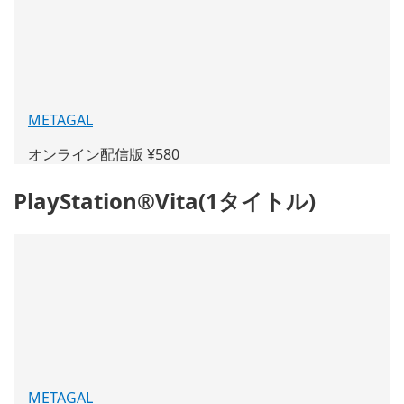
ド
ウ
で
開
く)
METAGAL
(新
し
オンライン配信版 ¥580
い
ウ
PlayStation®Vita(1タイトル)
ィ
ン
ド
ウ
で
開
く)
METAGAL
(新