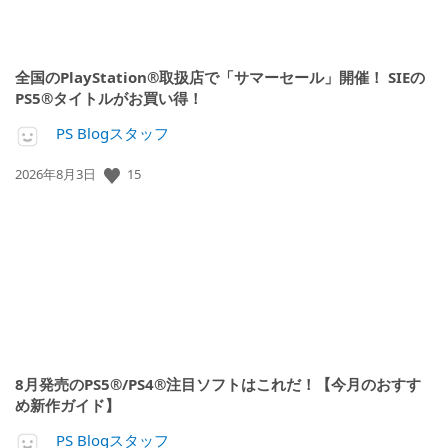
全国のPlayStation®取扱店で「サマーセール」開催！ SIEの
PS5®タイトルがお買い得！
PS Blogスタッフ
15
公
2026年8月3日
開
日:
8月発売のPS5®/PS4®注目ソフトはこれだ！【今月のおすす
め新作ガイド】
PS Blogスタッフ