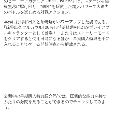
のヒーローアカデミア One’s Justice2』は、ステージを縦
横無尽に駆け回り、”個性”を駆使した超人パワーで大迫力
のバトルを楽しめる対戦アクション。
本作には緑谷出久と治崎廻がパワーアップした姿である、
｢緑谷出久フルカウル100％｣と｢治崎廻Ver.2｣がプレイアブ
ルキャラクターとして登場！ ふたりはストーリーモード
をクリアすると使用可能になるほか、早期購入特典を手に
入れることでゲーム開始時点から解放される。
公開中の早期購入特典紹介PVでは、圧倒的な能力を持つ
ふたりの激闘を見ることができるのでチェックしてみよ
う。