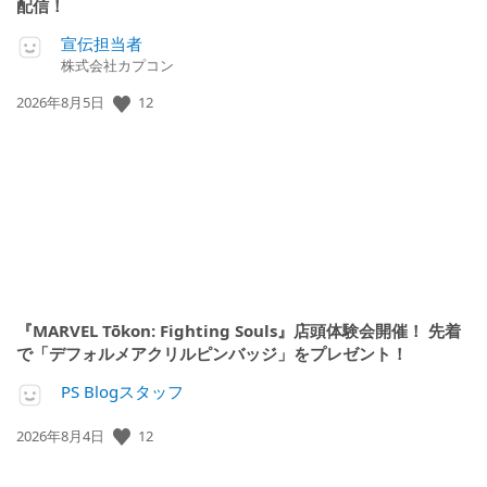
配信！
宣伝担当者
株式会社カプコン
12
公
2026年8月5日
開
日:
『MARVEL Tōkon: Fighting Souls』店頭体験会開催！ 先着
で「デフォルメアクリルピンバッジ」をプレゼント！
PS Blogスタッフ
12
公
2026年8月4日
開
日: