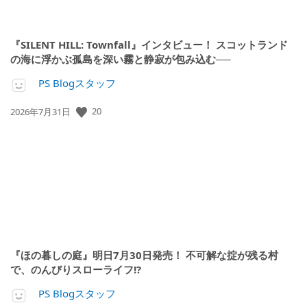
『SILENT HILL: Townfall』インタビュー！ スコットランド
の海に浮かぶ孤島を深い霧と静寂が包み込む──
PS Blogスタッフ
20
公
2026年7月31日
開
日:
『ほの暮しの庭』明日7月30日発売！ 不可解な掟が残る村
で、のんびりスローライフ!?
PS Blogスタッフ