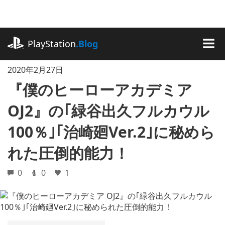
記
事
に
playstation.com
ス
PlayStation
.Blog
キ
MEN
ッ
2020年2月27日
プ
『僕のヒーローアカデミア
OJ2』の｢緑谷出久フルカウル
100％｣｢治崎廻Ver.2｣に秘めら
れた圧倒的能力！
0
0
1