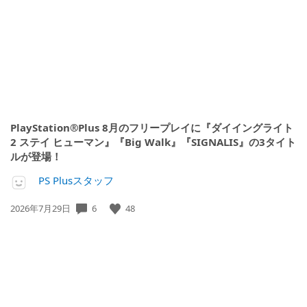
日:
PlayStation®Plus 8月のフリープレイに『ダイイングライト
2 ステイ ヒューマン』『Big Walk』『SIGNALIS』の3タイト
ルが登場！
PS Plusスタッフ
6
48
公
2026年7月29日
開
日: