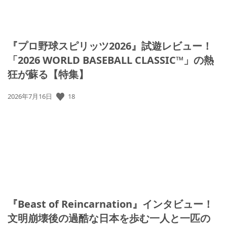
『プロ野球スピリッツ2026』試遊レビュー！
「2026 WORLD BASEBALL CLASSIC™」の熱
狂が蘇る【特集】
18
公
2026年7月16日
開
日:
『Beast of Reincarnation』インタビュー！
文明崩壊後の過酷な日本を歩む一人と一匹の