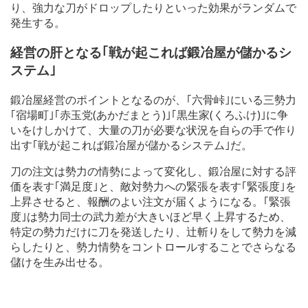
り、強力な刀がドロップしたりといった効果がランダムで
発生する。
経営の肝となる｢戦が起これば鍛冶屋が儲かるシ
ステム｣
鍛冶屋経営のポイントとなるのが、｢六骨峠｣にいる三勢力
｢宿場町｣｢赤玉党(あかだまとう)｣｢黒生家(くろふけ)｣に争
いをけしかけて、大量の刀が必要な状況を自らの手で作り
出す｢戦が起これば鍛冶屋が儲かるシステム｣だ。
刀の注文は勢力の情勢によって変化し、鍛冶屋に対する評
価を表す｢満足度｣と、敵対勢力への緊張を表す｢緊張度｣を
上昇させると、報酬のよい注文が届くようになる。｢緊張
度｣は勢力同士の武力差が大きいほど早く上昇するため、
特定の勢力だけに刀を発送したり、辻斬りをして勢力を減
らしたりと、勢力情勢をコントロールすることでさらなる
儲けを生み出せる。