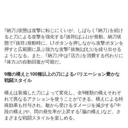
｢納刀｣状態は攻撃に転じにくいが、しばらく｢納刀｣を続け
ると刀による攻撃を強化する｢抜符(ばふ)｣が発動。納刀状
態で｢抜符｣発動時に、L1ボタンを押しながら攻撃ボタンを
押すと広範囲に及ぶ強力な攻撃｢抜無(ばむ)｣を繰り出せる
ようになる。また、｢納刀｣中は｢活力｣を消費する代わりに
｢体力｣の自動回復が可能だ。
9種の構えと100種以上の刀によるバリエーション豊かな
戦闘スタイル
構えは装備した刀によって変化し、全9種類の構えそれぞ
れで異なるアクションを使うことができる。構えによる特
殊効果も付与され、敵から受けるダメージを減少する｢中
段の構え｣や、閃の発生率が上昇する｢脇の構え｣など、さ
まざまな戦闘スタイルを楽しめる。