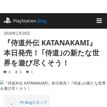
記
事
に
playstation.com
ス
PlayStation
.Blog
キ
MEN
ッ
2020年2月20日
プ
『侍道外伝 KATANAKAMI』
本日発売！ ｢侍道｣の新たな世
界を遊び尽くそう！
0
0
1
PS Blogスタッフ