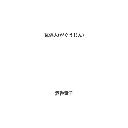
瓦偶人(がぐうじん)
酒呑童子