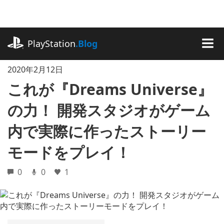
記
事
に
playstation.com
ス
PlayStation
.Blog
キ
MEN
ッ
2020年2月12日
プ
これが『Dreams Universe』
の力！ 開発スタジオがゲーム
内で実際に作ったストーリー
モードをプレイ！
0
0
1