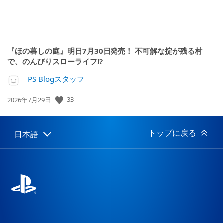
『ほの暮しの庭』明日7月30日発売！ 不可解な掟が残る村
で、のんびりスローライフ!?
PS Blogスタッフ
33
公
2026年7月29日
開
日:
トップに戻る
日本語
Select
Current
a
region:
region