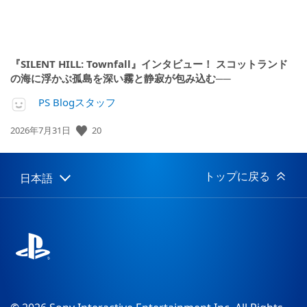
『SILENT HILL: Townfall』インタビュー！ スコットランド
の海に浮かぶ孤島を深い霧と静寂が包み込む──
PS Blogスタッフ
20
公
2026年7月31日
開
日:
トップに戻る
日本語
Select
Current
a
region:
region