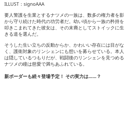
ILLUST：signoAAA
要人警護を生業とするナツメの一族は、数多の権力者を影
から守り続けた時代の功労者だ。幼い頃から一族の矜持を
叩きこまれてきた彼女は、その末裔としてストイックに生
きる道を選んだ。
そうした生い立ちの反動からか、かわいい存在には目がな
く、護衛対象のリンシェンにも想いを募らせている。本人
は隠しているつもりだが、戦闘後のリンシェンを見つめる
ナツメの瞳は慈愛で満ちあふれている。
新ボーダーも続々登場予定！ その実力は……？