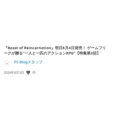
日:
『Beast of Reincarnation』明日8月4日発売！ ゲームフリ
ークが贈る“一人と一匹のアクションRPG”【特集第3回】
PS Blogスタッフ
26
公
2026年8月3日
開
日: