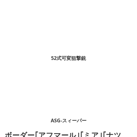
52式可変狙撃銃
ASG-スィーパー
ボーダー｢アフマール｣｢ミア｣｢ナツ