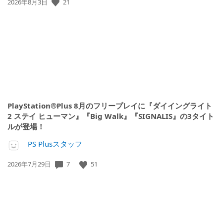
21
公
2026年8月3日
開
日:
PlayStation®Plus 8月のフリープレイに『ダイイングライト
2 ステイ ヒューマン』『Big Walk』『SIGNALIS』の3タイト
ルが登場！
PS Plusスタッフ
7
51
公
2026年7月29日
開
日: