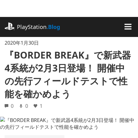
記
事
に
playstation.com
ス
PlayStation
.Blog
キ
MEN
ッ
2020年1月30日
プ
『BORDER BREAK』で新武器
4系統が2月3日登場！ 開催中
の先行フィールドテストで性
能を確かめよう
0
0
1