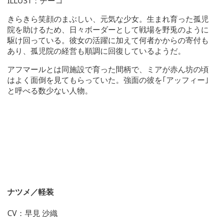
ILLUST：チーコ
きらきら笑顔のまぶしい、元気な少女。生まれ育った孤児
院を助けるため、日々ボーダーとして戦場を野兎のように
駆け回っている。彼女の活躍に加えて何者かからの寄付も
あり、孤児院の経営も順調に回復しているようだ。
アフマールとは同施設で育った間柄で、ミアが赤ん坊の頃
はよく面倒を見てもらっていた。強面の彼を｢アッフィー｣
と呼べる数少ない人物。
ナツメ／軽装
CV：早見 沙織