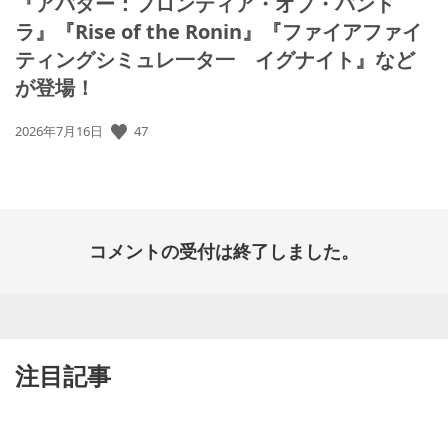
『アバター：フロンティア・オブ・パンド
ラ』『Rise of the Ronin』『ファイアファイ
ティングシミュレ一タ一 イグナイト』など
が登場！
47
公
2026年7月16日
開
日:
コメントの受付は終了しました。
注目記事